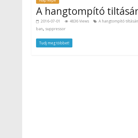
Nap képe
A hangtompító tiltásá
2016-07-01
4836 Views
A hangtompító tiltásá
,
ban
suppressor
Tudj meg többet!