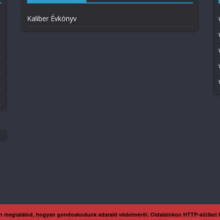
Kaliber Évkönyv
n megtalálod, hogyan gondoskodunk adataid védelméről. Oldalainkon HTTP-sütiket
Impresszum
Ada