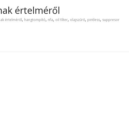
nak értelméről
,
,
,
,
,
,
nak értelméről
hangtompító
nfa
oil filter
olajszűrő
pintless
suppresor