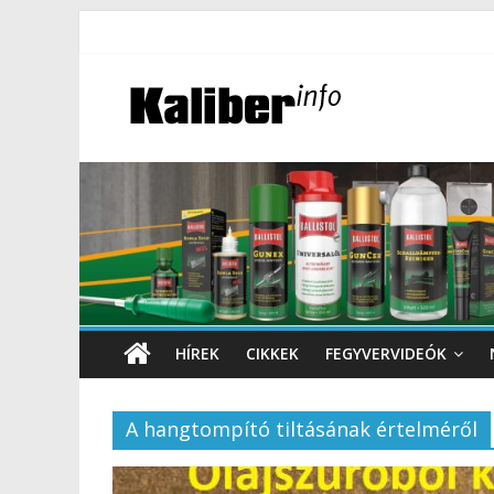
HÍREK
CIKKEK
FEGYVERVIDEÓK
A hangtompító tiltásának értelméről