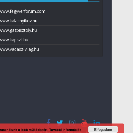
www.fegyverforum.com
www.kalasnyikov.hu
www.gazpisztoly.hu
www.kapszli.hu
www.vadasz-vilag.hu
Elfogadom
 használunk a jobb működésért.
További információk
tvédelmi tájékoztató
Média ajánlat
Előfizetés
Kapcsolat