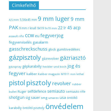
Címkefelhő
9 mm luger
9 mm
5,56x45 mm
4,5 mm
PAK
45 acp
22 lr
9 mm r knall
9x19
9x19 mm
ccw
fegyverjog
eu
assault rifle
gasalarm
fegyverviselés
gasschreckschuss
gumilövedékes
glock
gázpisztoly
gázriasztó
gázrevolver
jog és
gépkarabély
gázspray
heckler und koch
fegyver
kaliber
Kaliber magazin
non lethal
M1911
pisztoly
pistol
revolver
rubber
semiauto
selfdefence
Ruger
semiauto rifle
bullet
shotgun
usa
sig sauer
smg
öntöltő
umarex
önvédelem
karabély
öntöltő pisztoly