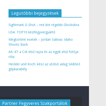
Legutóbbi bejegyzések
Sightmark G-Shot – red dot régebbi Glockokra
USA: TOP10 kézifegyvergyártó
Megtörtént esetek – Jordan Salinas: Idaho
Shoots Back
AK-47: a CIA első rajza és az egyik első fotója
róla
Heckler und Koch: kész az utolsó adag SA80A3
gépkarabély
Partner Fegyveres Szakportálok