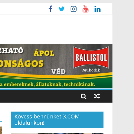
Kövess bennünket X.COM
oldalunkon!