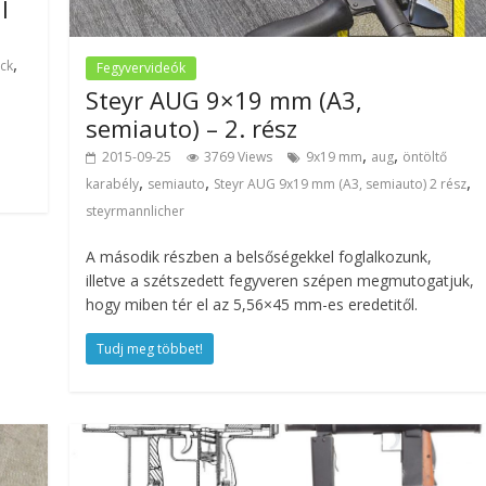
l
,
ock
Fegyvervideók
Steyr AUG 9×19 mm (A3,
semiauto) – 2. rész
,
,
2015-09-25
3769 Views
9x19 mm
aug
öntöltő
,
,
,
karabély
semiauto
Steyr AUG 9x19 mm (A3, semiauto) 2 rész
steyrmannlicher
A második részben a belsőségekkel foglalkozunk,
illetve a szétszedett fegyveren szépen megmutogatjuk,
hogy miben tér el az 5,56×45 mm-es eredetitől.
Tudj meg többet!