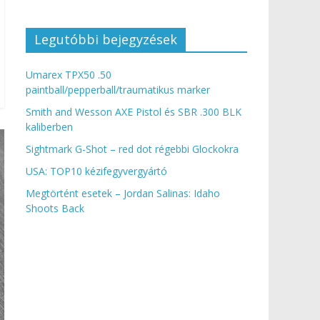
Legutóbbi bejegyzések
Umarex TPX50 .50
paintball/pepperball/traumatikus marker
Smith and Wesson AXE Pistol és SBR .300 BLK
kaliberben
Sightmark G-Shot – red dot régebbi Glockokra
USA: TOP10 kézifegyvergyártó
Megtörtént esetek – Jordan Salinas: Idaho
Shoots Back