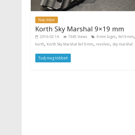
Nap képe
Korth Sky Marshal 9×19 mm
,
,
2016-02-16
7645 Views
9 mm luger
9x19 mm
,
,
,
korth
Korth Sky Marshal 9x19 mm
revolver
sky marshal
Tudj meg többet!