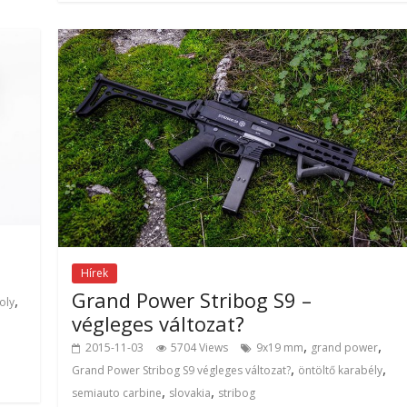
Hírek
Grand Power Stribog S9 –
,
oly
végleges változat?
,
,
2015-11-03
5704 Views
9x19 mm
grand power
,
,
Grand Power Stribog S9 végleges változat?
öntöltő karabély
,
,
semiauto carbine
slovakia
stribog