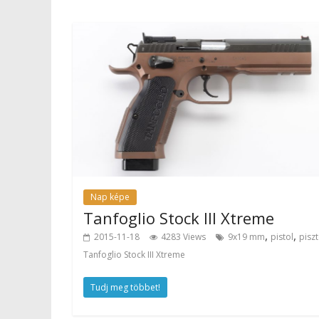
Nap képe
Tanfoglio Stock III Xtreme
,
,
2015-11-18
4283 Views
9x19 mm
pistol
piszt
Tanfoglio Stock III Xtreme
Tudj meg többet!