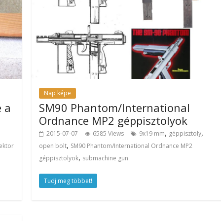
Nap képe
e a
SM90 Phantom/International
Ordnance MP2 géppisztolyok
,
,
2015-07-07
6585 Views
9x19 mm
géppisztoly
,
ektor
open bolt
SM90 Phantom/International Ordnance MP2
,
géppisztolyok
submachine gun
Tudj meg többet!