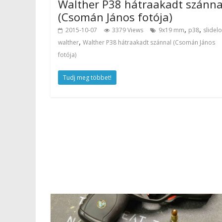
Walther P38 hátraakadt szánna
(Csomán János fotója)
,
,
2015-10-07
3379 Views
9x19 mm
p38
slidel
,
walther
Walther P38 hátraakadt szánnal (Csomán János
fotója)
Tudj meg többet!