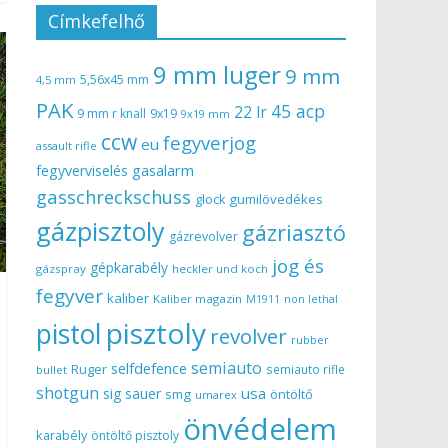
Címkefelhő
9 mm luger
9 mm
5,56x45 mm
4,5 mm
PAK
45 acp
22 lr
9 mm r knall
9x19
9x19 mm
ccw
fegyverjog
eu
assault rifle
gasalarm
fegyverviselés
gasschreckschuss
gumilövedékes
glock
gázpisztoly
gázriasztó
gázrevolver
jog és
gépkarabély
gázspray
heckler und koch
fegyver
kaliber
Kaliber magazin
non lethal
M1911
pisztoly
pistol
revolver
rubber
semiauto
selfdefence
Ruger
semiauto rifle
bullet
shotgun
usa
sig sauer
smg
öntöltő
umarex
önvédelem
karabély
öntöltő pisztoly