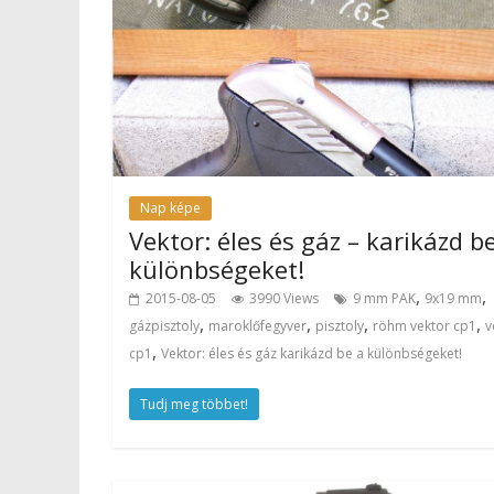
Nap képe
Vektor: éles és gáz – karikázd b
különbségeket!
,
,
2015-08-05
3990 Views
9 mm PAK
9x19 mm
,
,
,
,
gázpisztoly
maroklőfegyver
pisztoly
röhm vektor cp1
v
,
cp1
Vektor: éles és gáz karikázd be a különbségeket!
Tudj meg többet!