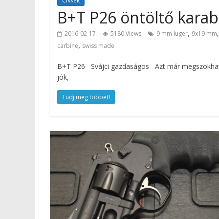
Cikkek
B+T P26 öntöltő kara
,
2016-02-17
5180 Views
9 mm luger
9x19 mm
,
carbine
swiss made
B+T P26 Svájci gazdaságos Azt már megszokhattuk,
jók,
Tudj meg többet!