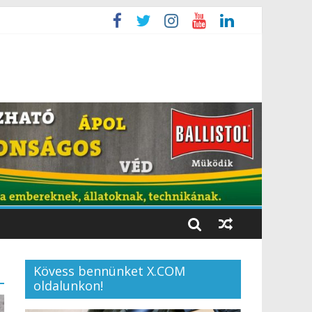
Kövess bennünket X.COM
oldalunkon!