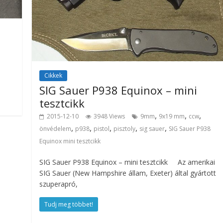
Cikkek
SIG Sauer P938 Equinox – mini
tesztcikk
,
,
,
2015-12-10
3948 Views
9mm
9x19 mm
ccw
,
,
,
,
,
önvédelem
p938
pistol
pisztoly
sig sauer
SIG Sauer P938
Equinox mini tesztcikk
SIG Sauer P938 Equinox – mini tesztcikk Az amerikai
SIG Sauer (New Hampshire állam, Exeter) által gyártott
szuperapró,
Tudj meg többet!