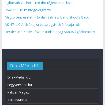
Sightmark G-Shot – red dot régebbi Glockokra
USA: TOP10 kézifegyvergyártó
Megtörtént esetek – Jordan Salinas: Idaho Shoots Back
AK-47: a CIA első rajza és az egyik első fotója róla
Heckler und Koch: kész az utolsó adag SA80A3 gépkarabély
DirexMédia Kft
DirexMédia Kft.
Fegyvervideo.hu
Kaliber Magazin
TattooMánia