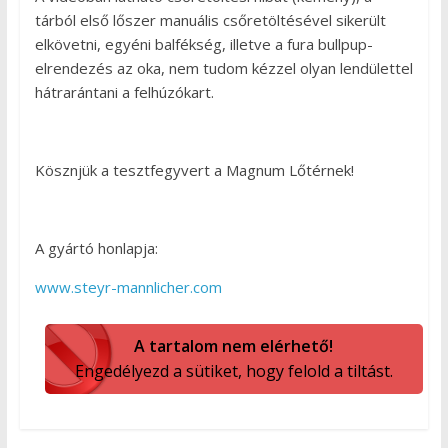
tárból első lőszer manuális csőretöltésével sikerült
elkövetni, egyéni balfékség, illetve a fura bullpup-
elrendezés az oka, nem tudom kézzel olyan lendülettel
hátrarántani a felhúzókart.
Kösznjük a tesztfegyvert a Magnum Lőtérnek!
A gyártó honlapja:
www.steyr-mannlicher.com
A tartalom nem elérhető!
Engedélyezd a sütiket, hogy felold a tiltást.