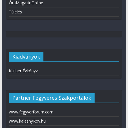
ÓraMagazinOnline
Túlélés
Kiadványok
Kaliber Évkönyv
Partner Fegyveres Szakportálok
www.fegyverforum.com
www.kalasnyikov.hu