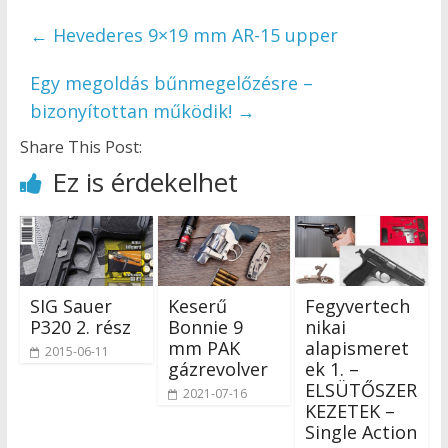
←
Hevederes 9×19 mm AR-15 upper
Egy megoldás bűnmegelőzésre –
bizonyítottan működik!
→
Share This Post:
Ez is érdekelhet
SIG Sauer
Keserű
Fegyvertech
P320 2. rész
Bonnie 9
nikai
mm PAK
alapismeret
2015-06-11
gázrevolver
ek 1. –
ELSÜTŐSZER
2021-07-16
KEZETEK –
Single Action