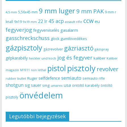
9 mm luger
9 mm PAK
5,56x45 mm
9 mm r
4,5 mm
ccw
45 acp
22 lr
eu
knall
9x19
9x19 mm
assault rifle
fegyverjog
gasalarm
fegyverviselés
gasschreckschuss
gumilövedékes
glock
gázpisztoly
gázriasztó
gázrevolver
gázspray
jog és fegyver
gépkarabély
kaliber
heckler und koch
Kaliber
pisztoly
pistol
revolver
magazin
non lethal
M1911
semiauto
selfdefence
Ruger
semiauto rifle
rubber bullet
shotgun
usa
sig sauer
smg
öntöltő karabély
öntöltő
umarex
önvédelem
pisztoly
Legutóbbi bejegyzések