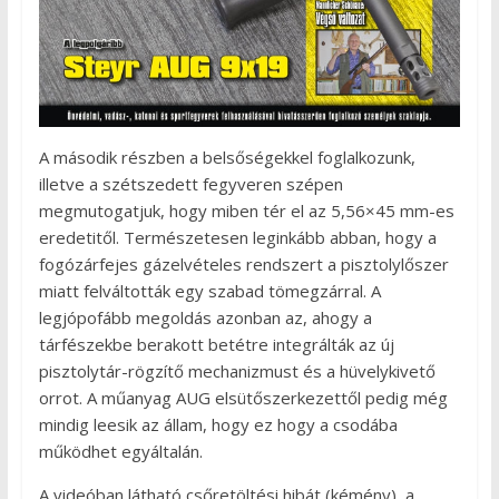
A második részben a belsőségekkel foglalkozunk,
illetve a szétszedett fegyveren szépen
megmutogatjuk, hogy miben tér el az 5,56×45 mm-es
eredetitől. Természetesen leginkább abban, hogy a
fogózárfejes gázelvételes rendszert a pisztolylőszer
miatt felváltották egy szabad tömegzárral. A
legjópofább megoldás azonban az, ahogy a
tárfészekbe berakott betétre integrálták az új
pisztolytár-rögzítő mechanizmust és a hüvelykivető
orrot. A műanyag AUG elsütőszerkezettől pedig még
mindig leesik az állam, hogy ez hogy a csodába
működhet egyáltalán.
A videóban látható csőretöltési hibát (kémény), a