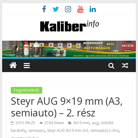
Fegyvervideók
Steyr AUG 9×19 mm (A3,
semiauto) – 2. rész
,
,
2015-09-25
3764 Views
9x19 mm
aug
öntöltő
,
,
,
karabély
semiauto
Steyr AUG 9x19 mm (A3, semiauto) 2 rész