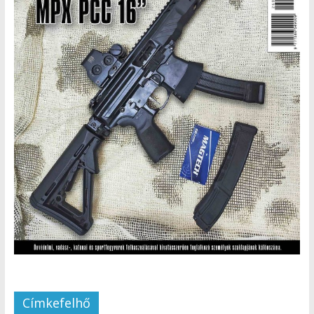
Címkefelhő