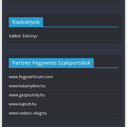
Kiadványok
Kaliber Évkönyv
Partner Fegyveres Szakportálok
www.fegyverforum.com
www.kalasnyikov.hu
www.gazpisztoly.hu
www.kapszli.hu
www.vadasz-vilag.hu