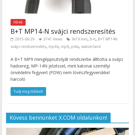
Hírek
B+T MP14-N svájci rendszeresítés
,
,
2015-06-29
3741 Views
9x19 mm
b+t
B+T MP14N
,
,
,
,
svájci rendszeresítés
mp44
mp9
pdw
switzerland
A B+T MP9 minigéppisztolyát rendszerbe állította a svájci
hadsereg, MP-14N jelzéssel, mint katonai személyi
önvédelmi fegyvert (PDW) nem lövészfegyverükkel
harcoló
Tudj meg többet!
Kövess bennünket X.COM oldalunkon!