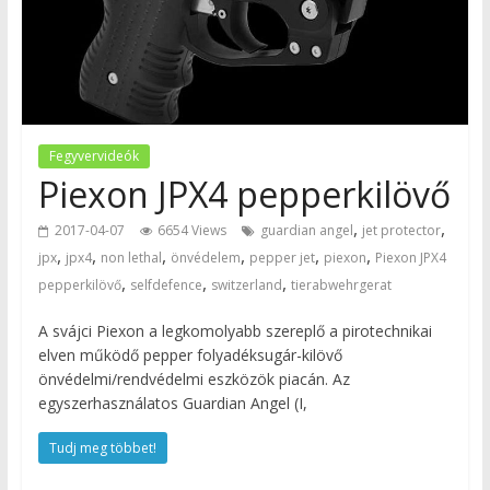
Fegyvervideók
Piexon JPX4 pepperkilövő
,
,
2017-04-07
6654 Views
guardian angel
jet protector
,
,
,
,
,
,
jpx
jpx4
non lethal
önvédelem
pepper jet
piexon
Piexon JPX4
,
,
,
pepperkilövő
selfdefence
switzerland
tierabwehrgerat
A svájci Piexon a legkomolyabb szereplő a pirotechnikai
elven működő pepper folyadéksugár-kilövő
önvédelmi/rendvédelmi eszközök piacán. Az
egyszerhasználatos Guardian Angel (I,
Tudj meg többet!