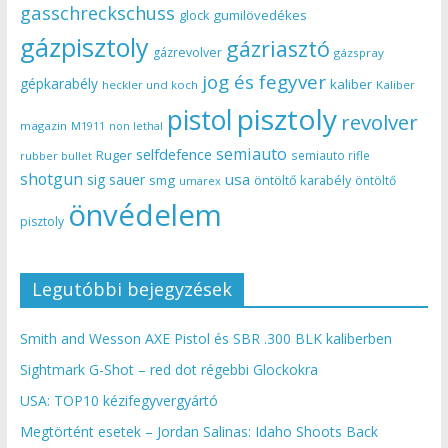
gasschreckschuss
gumilövedékes
glock
gázpisztoly
gázriasztó
gázrevolver
gázspray
jog és fegyver
gépkarabély
kaliber
heckler und koch
Kaliber
pisztoly
pistol
revolver
magazin
non lethal
M1911
semiauto
selfdefence
Ruger
semiauto rifle
rubber bullet
shotgun
usa
sig sauer
smg
öntöltő karabély
öntöltő
umarex
önvédelem
pisztoly
Legutóbbi bejegyzések
Smith and Wesson AXE Pistol és SBR .300 BLK kaliberben
Sightmark G-Shot – red dot régebbi Glockokra
USA: TOP10 kézifegyvergyártó
Megtörtént esetek – Jordan Salinas: Idaho Shoots Back