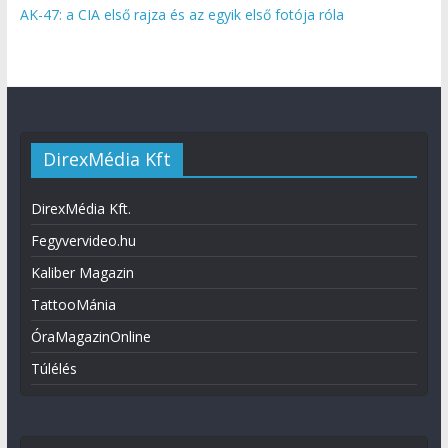
AK-47: a CIA első rajza és az egyik első fotója róla
DirexMédia Kft
DirexMédia Kft.
Fegyvervideo.hu
Kaliber Magazin
TattooMánia
ÓraMagazinOnline
Túlélés