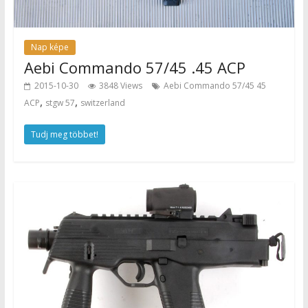
Nap képe
Aebi Commando 57/45 .45 ACP
2015-10-30
3848 Views
Aebi Commando 57/45 45
,
,
ACP
stgw 57
switzerland
Tudj meg többet!