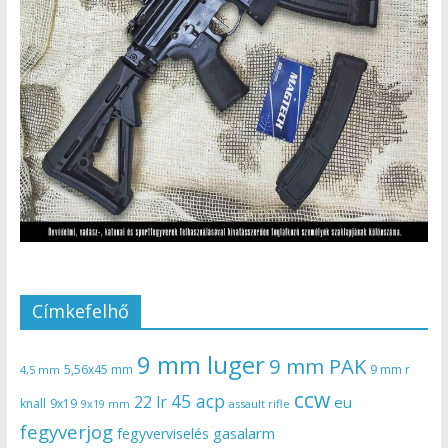
Címkefelhő
9 mm luger
9 mm PAK
5,56x45 mm
9 mm r
4,5 mm
ccw
45 acp
22 lr
eu
knall
9x19
9x19 mm
assault rifle
fegyverjog
gasalarm
fegyverviselés