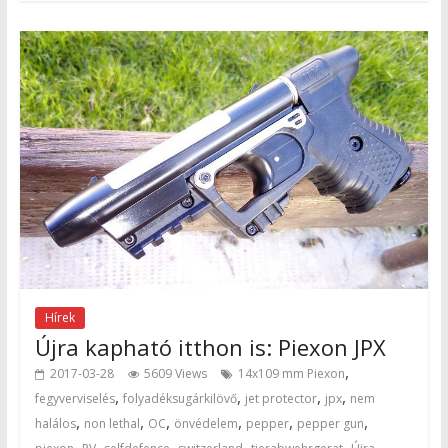
Hírek
Újra kapható itthon is: Piexon JPX
,
2017-03-28
5609 Views
14x109 mm Piexon
,
,
,
,
fegyverviselés
folyadéksugárkilövő
jet protector
jpx
nem
,
,
,
,
,
,
halálos
non lethal
OC
önvédelem
pepper
pepper gun
,
,
,
,
,