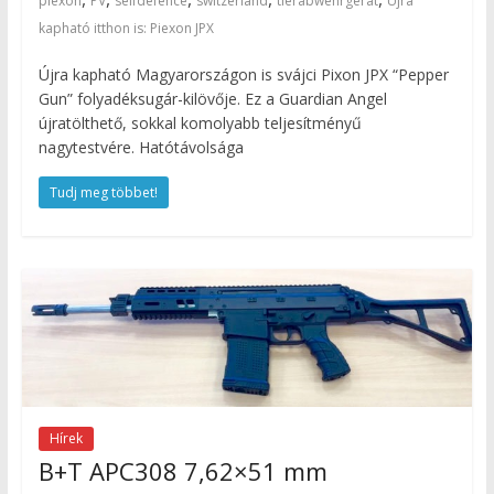
piexon
PV
selfdefence
switzerland
tierabwehrgerat
Újra
kapható itthon is: Piexon JPX
Újra kapható Magyarországon is svájci Pixon JPX “Pepper
Gun” folyadéksugár-kilövője. Ez a Guardian Angel
újratölthető, sokkal komolyabb teljesítményű
nagytestvére. Hatótávolsága
Tudj meg többet!
Hírek
B+T APC308 7,62×51 mm