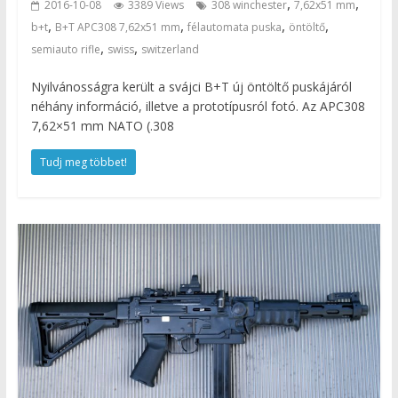
,
,
2016-10-08
3389 Views
308 winchester
7,62x51 mm
,
,
,
,
b+t
B+T APC308 7,62x51 mm
félautomata puska
öntöltő
,
,
semiauto rifle
swiss
switzerland
Nyilvánosságra került a svájci B+T új öntöltő puskájáról
néhány információ, illetve a prototípusról fotó. Az APC308
7,62×51 mm NATO (.308
Tudj meg többet!