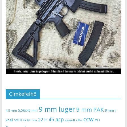
Címkefelhő
9 mm luger
9 mm PAK
5,56x45 mm
9 mm r
4,5 mm
ccw
45 acp
22 lr
eu
knall
9x19
9x19 mm
assault rifle