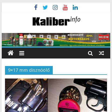
9×17 mm disznóölő