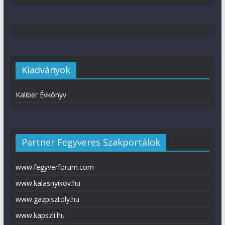
Kiadványok
Kaliber Évkönyv
Partner Fegyveres Szakportálok
www.fegyverforum.com
www.kalasnyikov.hu
www.gazpisztoly.hu
www.kapszli.hu