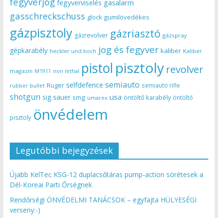
fegyverjog
gasalarm
fegyverviselés
gasschreckschuss
gumilövedékes
glock
gázpisztoly
gázriasztó
gázrevolver
gázspray
jog és fegyver
gépkarabély
kaliber
heckler und koch
Kaliber
pisztoly
pistol
revolver
magazin
non lethal
M1911
semiauto
selfdefence
Ruger
semiauto rifle
rubber bullet
shotgun
usa
sig sauer
smg
öntöltő karabély
öntöltő
umarex
önvédelem
pisztoly
Legutóbbi bejegyzések
Újabb KelTec KSG-12 duplacsőtáras pump-action sörétesek a
Dél-Koreai Parti Őrségnek
Rendőrségi ÖNVÉDELMI TANÁCSOK – egyfajta HÜLYESÉGI
verseny:-)