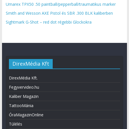
Umarex TPX50 .50 paintball/pepperball/traumatikus marker
Smith and Wesson AXE Pistol és SBR .300 BLK kaliberben
Sightmark G-Shot – red dot régebbi Glockokra
DirexMédia Kft
DirexMédia Kft.
Fegyvervideo.hu
Kaliber Magazin
TattooMánia
ÓraMagazinOnline
Túlélés