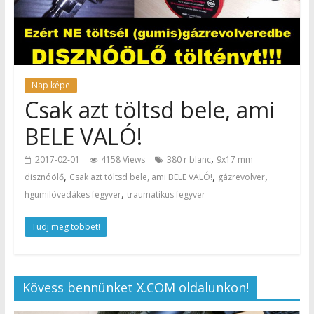
Nap képe
Csak azt töltsd bele, ami
BELE VALÓ!
,
2017-02-01
4158 Views
380 r blanc
9x17 mm
,
,
,
disznóölő
Csak azt töltsd bele, ami BELE VALÓ!
gázrevolver
,
hgumilövedákes fegyver
traumatikus fegyver
Tudj meg többet!
Kövess bennünket X.COM oldalunkon!