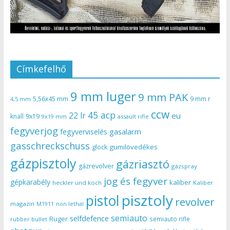
Címkefelhő
9 mm luger
9 mm PAK
5,56x45 mm
9 mm r
4,5 mm
ccw
45 acp
22 lr
eu
knall
9x19
9x19 mm
assault rifle
fegyverjog
gasalarm
fegyverviselés
gasschreckschuss
gumilövedékes
glock
gázpisztoly
gázriasztó
gázrevolver
gázspray
jog és fegyver
gépkarabély
kaliber
heckler und koch
Kaliber
pisztoly
pistol
revolver
magazin
non lethal
M1911
semiauto
selfdefence
Ruger
semiauto rifle
rubber bullet