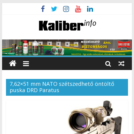
7,62×51 mm NATO szétszedhető öntöltő
puska DRD Paratus