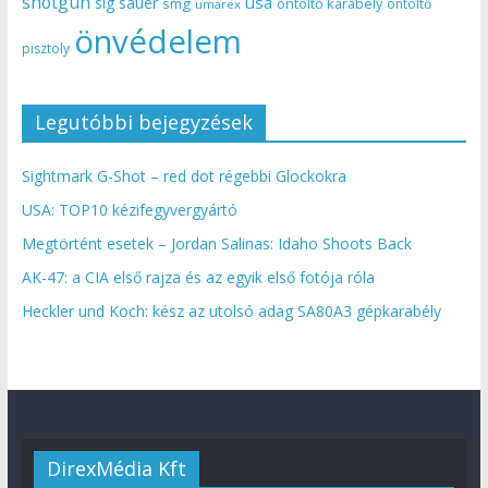
shotgun
usa
sig sauer
smg
öntöltő karabély
öntöltő
umarex
önvédelem
pisztoly
Legutóbbi bejegyzések
Sightmark G-Shot – red dot régebbi Glockokra
USA: TOP10 kézifegyvergyártó
Megtörtént esetek – Jordan Salinas: Idaho Shoots Back
AK-47: a CIA első rajza és az egyik első fotója róla
Heckler und Koch: kész az utolsó adag SA80A3 gépkarabély
DirexMédia Kft