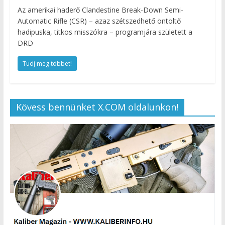
Az amerikai haderő Clandestine Break-Down Semi-
Automatic Rifle (CSR) – azaz szétszedhető öntöltő
hadipuska, titkos misszókra – programjára született a
DRD
Tudj meg többet!
Kövess bennünket X.COM oldalunkon!