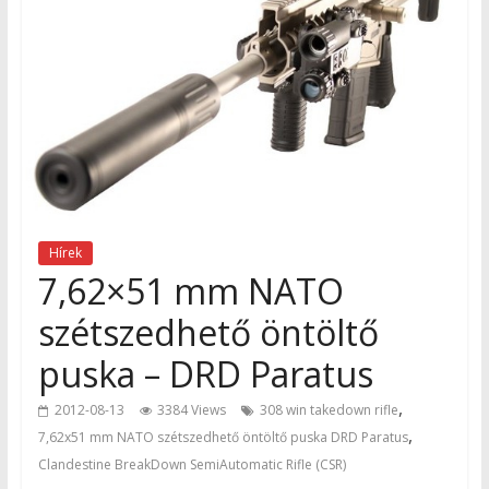
Hírek
7,62×51 mm NATO
szétszedhető öntöltő
puska – DRD Paratus
,
2012-08-13
3384 Views
308 win takedown rifle
,
7,62x51 mm NATO szétszedhető öntöltő puska DRD Paratus
Clandestine BreakDown SemiAutomatic Rifle (CSR)