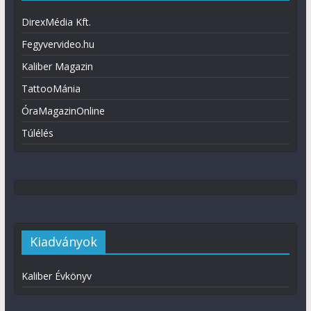
DirexMédia Kft.
Fegyvervideo.hu
Kaliber Magazin
TattooMánia
ÓraMagazinOnline
Túlélés
Kiadványok
Kaliber Évkönyv