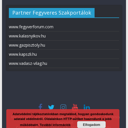
Partner Fegyveres Szakportálok
www.fegyverforum.com
www.kalasnyikov.hu
www.gazpisztoly.hu
www.kapszli.hu
www.vadasz-vilag.hu
Adatvédelmi tájékoztatónkban megtalálod, hogyan gondoskodunk
Impresszum
Adatvédelmi tájékoztató
Média ajánlat
Előfizetés
adataid védelméről. Oldalainkon HTTP-sütiket használunk a jobb
Kapcsolat
Elfogadom
működésért.
További információk
Copyright © Direx Média Kft. 2012-2026
KaliberInfo
.