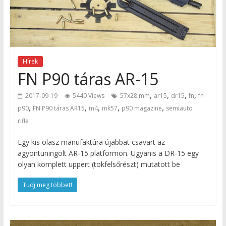
Hírek
FN P90 táras AR-15
,
,
,
,
2017-09-19
5440 Views
57x28 mm
ar15
dr15
fn
fn
,
,
,
,
,
p90
FN P90 táras AR15
m4
mk57
p90 magazine
semiauto
rifle
Egy kis olasz manufaktúra újabbat csavart az
agyontuningolt AR-15 platformon. Ugyanis a DR-15 egy
olyan komplett uppert (tokfelsőrészt) mutatott be
Tudj meg többet!