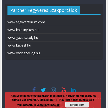
Partner Fegyveres Szakportálok
www.fegyverforum.com
www.kalasnyikov.hu
www.gazpisztoly.hu
www.kapszli.hu
www.vadasz-vilag.hu
Adatvédelmi tájékoztatónkban megtalálod, hogyan gondoskodunk
Impresszum
Adatvédelmi tájékoztató
Média ajánlat
Előfizetés
adataid védelméről. Oldalainkon HTTP-sütiket használunk a jobb
Kapcsolat
Elfogadom
működésért.
További információk
Copyright © Direx Média Kft. 2012-2026
KaliberInfo
.