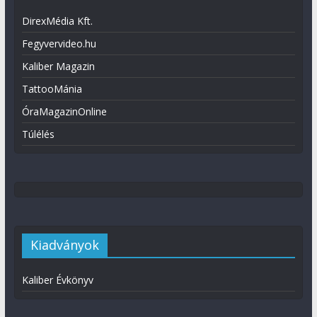
DirexMédia Kft.
Fegyvervideo.hu
Kaliber Magazin
TattooMánia
ÓraMagazinOnline
Túlélés
Kiadványok
Kaliber Évkönyv