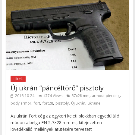
Hírek
Új ukrán “páncéltörő” pisztoly
,
,
2016-10-24
4774 Views
57x28 mm
armour piercing
,
,
,
,
,
body armor
fort
fort28
pisztoly
Új ukrán
ukraine
Az ukrán Fort cég az egykori keleti blokkban egyedülálló
módon a belga FN 5,7×28 mm-es, kifejezetten
lövedékálló mellények átütésére tervezett