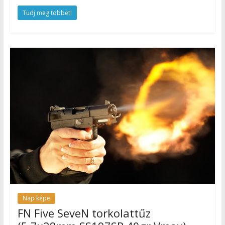
Tudj meg többet!
Nap képe
FN Five SeveN torkolattűz