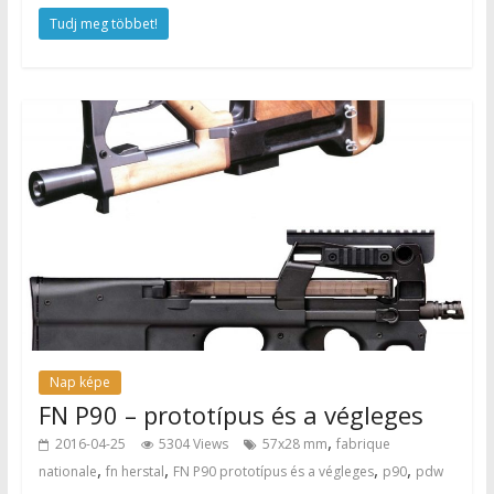
Tudj meg többet!
Nap képe
FN P90 – prototípus és a végleges
,
2016-04-25
5304 Views
57x28 mm
fabrique
,
,
,
,
nationale
fn herstal
FN P90 prototípus és a végleges
p90
pdw