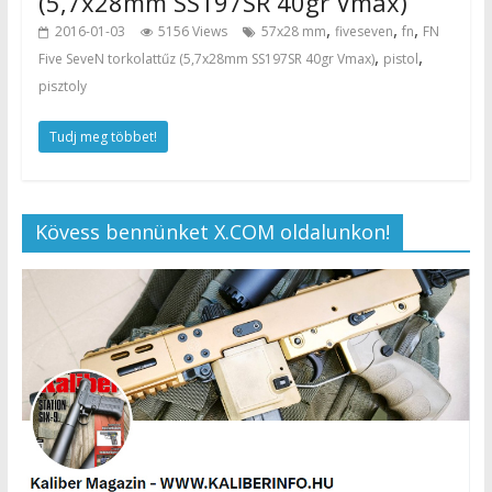
(5,7x28mm SS197SR 40gr Vmax)
,
,
,
2016-01-03
5156 Views
57x28 mm
fiveseven
fn
FN
,
,
Five SeveN torkolattűz (5,7x28mm SS197SR 40gr Vmax)
pistol
pisztoly
Tudj meg többet!
Kövess bennünket X.COM oldalunkon!