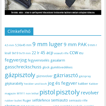
Címkefelhő
9 mm luger
9 mm PAK
5,56x45 mm
9 mm r
4,5 mm
ccw
45 acp
22 lr
eu
knall
9x19
9x19 mm
assault rifle
fegyverjog
gasalarm
fegyverviselés
gasschreckschuss
gumilövedékes
glock
gázpisztoly
gázriasztó
gázrevolver
gázspray
jog és fegyver
gépkarabély
kaliber
heckler und koch
Kaliber
pisztoly
pistol
revolver
magazin
non lethal
M1911
semiauto
selfdefence
Ruger
semiauto rifle
rubber bullet