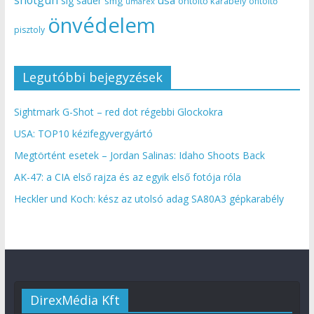
shotgun
usa
sig sauer
smg
öntöltő karabély
öntöltő
umarex
önvédelem
pisztoly
Legutóbbi bejegyzések
Sightmark G-Shot – red dot régebbi Glockokra
USA: TOP10 kézifegyvergyártó
Megtörtént esetek – Jordan Salinas: Idaho Shoots Back
AK-47: a CIA első rajza és az egyik első fotója róla
Heckler und Koch: kész az utolsó adag SA80A3 gépkarabély
DirexMédia Kft