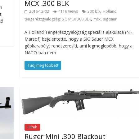
MCX .300 BLK
n
,
2016-12-02
4116 Views
300 blk
Holland
t
,
,
tengerészgyalogság: SIG MCX 300 BLK
mcx
sig saur
tő
A Holland Tengerészgyalogság speciális alakulata (Nl-
Marsof) bejelentette, hogy a SIG Sauer MCX
gépkarabélyt rendszeresíti, ami legmeglepőbb, hogy a
NATO-ban nem
Tudj meg többet!
Hírek
Ruger Mini .300 Blackout