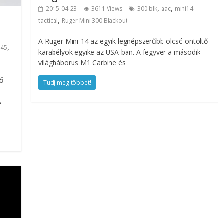
,
,
2015-04-23
3611 Views
300 blk
aac
mini14
,
tactical
Ruger Mini 300 Blackout
A Ruger Mini-14 az egyik legnépszerűbb olcsó öntöltő
,
x45
karabélyok egyike az USA-ban. A fegyver a második
világháborús M1 Carbine és
ő
Tudj meg többet!
A