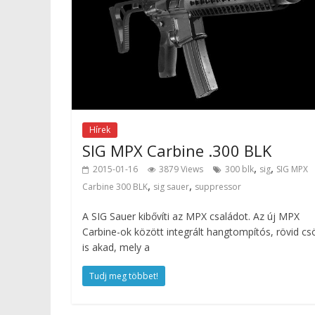
Hírek
SIG MPX Carbine .300 BLK
,
,
2015-01-16
3879 Views
300 blk
sig
SIG MPX
,
,
Carbine 300 BLK
sig sauer
suppressor
A SIG Sauer kibővíti az MPX családot. Az új MPX
Carbine-ok között integrált hangtompítós, rövid c
is akad, mely a
Tudj meg többet!