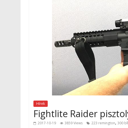
Hírek
Fightlite Raider pisztol
,
2017-10-19
3859 Views
223 remington
300 bl