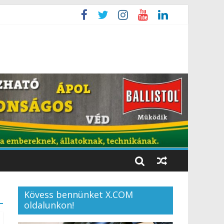
Kövess bennünket X.COM
oldalunkon!