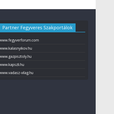
Partner Fegyveres Szakportálok
www.fegyverforum.com
www.kalasnyikov.hu
www.gazpisztoly.hu
www.kapszli.hu
www.vadasz-vilag.hu