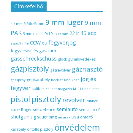
Címkefelhő
9 mm luger
9 mm
5,56x45 mm
4,5 mm
PAK
45 acp
22 lr
9 mm r knall
9x19
9x19 mm
ccw
fegyverjog
eu
assault rifle
gasalarm
fegyverviselés
gasschreckschuss
gumilövedékes
glock
gázpisztoly
gázriasztó
gázrevolver
jog és
gépkarabély
gázspray
heckler und koch
fegyver
kaliber
Kaliber magazin
non lethal
M1911
pisztoly
pistol
revolver
rubber
semiauto
selfdefence
Ruger
semiauto rifle
bullet
shotgun
usa
sig sauer
smg
öntöltő
umarex
önvédelem
karabély
öntöltő pisztoly