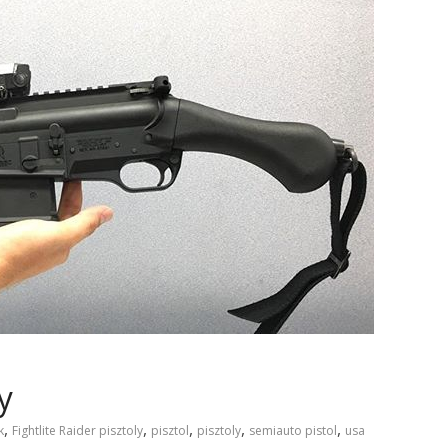
y
,
,
,
,
,
k
Fightlite Raider pisztoly
pisztol
pisztoly
semiauto pistol
usa