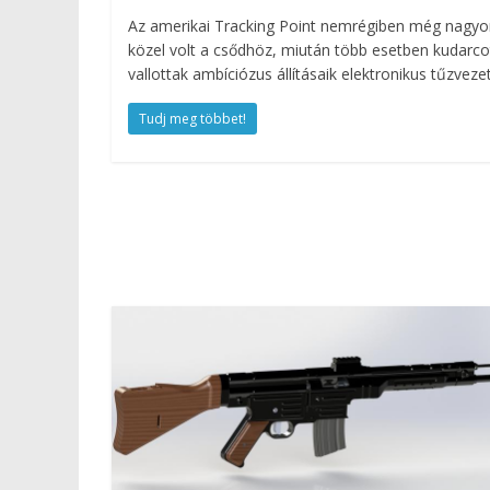
Az amerikai Tracking Point nemrégiben még nagyo
közel volt a csődhöz, miután több esetben kudarco
vallottak ambíciózus állításaik elektronikus tűzveze
Tudj meg többet!