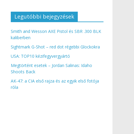
Legutóbbi bejegyzések
Smith and Wesson AXE Pistol és SBR .300 BLK
kaliberben
Sightmark G-Shot – red dot régebbi Glockokra
USA: TOP10 kézifegyvergyártó
Megtörtént esetek – Jordan Salinas: Idaho
Shoots Back
AK-47: a CIA első rajza és az egyik első fotója
róla