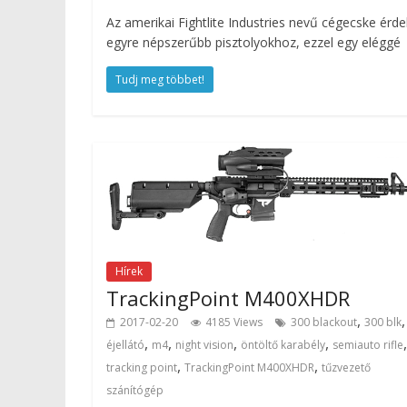
Az amerikai Fightlite Industries nevű cégecske érd
egyre népszerűbb pisztolyokhoz, ezzel egy eléggé
Tudj meg többet!
Hírek
TrackingPoint M400XHDR
,
,
2017-02-20
4185 Views
300 blackout
300 blk
,
,
,
,
,
éjellátó
m4
night vision
öntöltő karabély
semiauto rifle
,
,
tracking point
TrackingPoint M400XHDR
tűzvezető
szánítógép