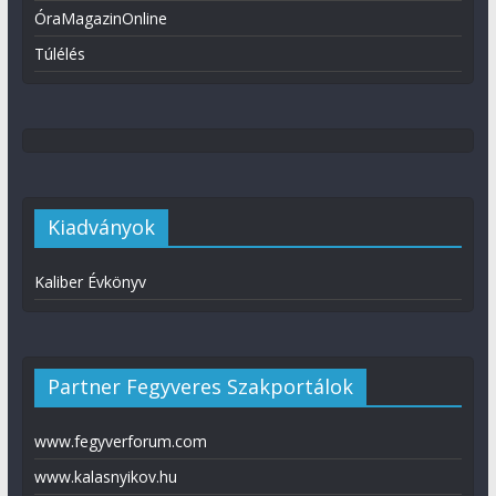
ÓraMagazinOnline
Túlélés
Kiadványok
Kaliber Évkönyv
Partner Fegyveres Szakportálok
www.fegyverforum.com
www.kalasnyikov.hu