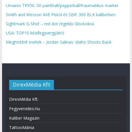
Umarex TPX50 .50 paintball/pepperball/traumatikus marker
Smith and Wesson AXE Pistol és SBR .300 BLK kaliberben
Sightmark G-Shot – red dot régebbi Glockokra
USA: TOP10 kézifegyvergyártó
Megtörtént esetek – Jordan Salinas: Idaho Shoots Back
DirexMédia Kft
DirexMédia Kft.
Fegyvervideo.hu
Kaliber Magazin
TattooMánia