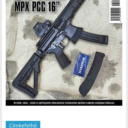
Címkefelhő