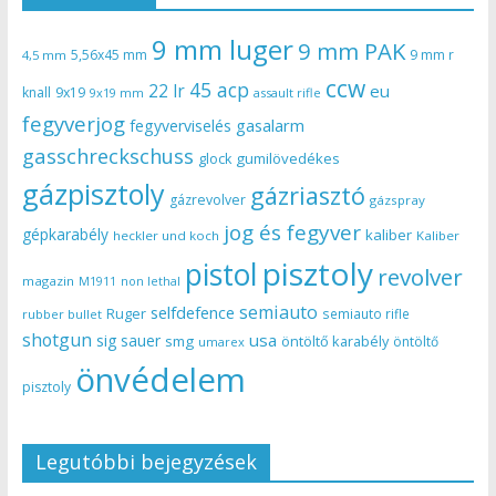
9 mm luger
9 mm PAK
5,56x45 mm
9 mm r
4,5 mm
ccw
45 acp
22 lr
eu
knall
9x19
9x19 mm
assault rifle
fegyverjog
gasalarm
fegyverviselés
gasschreckschuss
gumilövedékes
glock
gázpisztoly
gázriasztó
gázrevolver
gázspray
jog és fegyver
gépkarabély
kaliber
heckler und koch
Kaliber
pisztoly
pistol
revolver
magazin
non lethal
M1911
semiauto
selfdefence
Ruger
semiauto rifle
rubber bullet
shotgun
usa
sig sauer
smg
öntöltő karabély
öntöltő
umarex
önvédelem
pisztoly
Legutóbbi bejegyzések