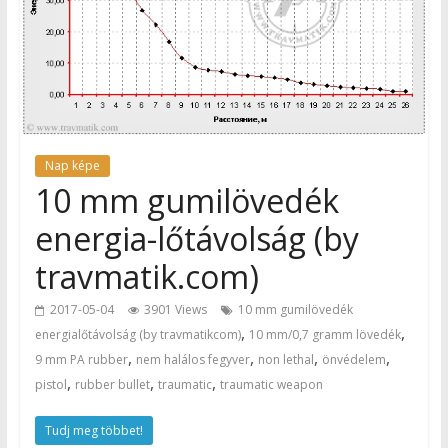
Nap képe
10 mm gumilövedék
energia-lőtávolság (by
travmatik.com)
2017-05-04
3901 Views
10 mm gumilövedék
,
,
energialőtávolság (by travmatikcom)
10 mm/0,7 gramm lövedék
,
,
,
,
9 mm PA rubber
nem halálos fegyver
non lethal
önvédelem
,
,
,
pistol
rubber bullet
traumatic
traumatic weapon
Tudj meg többet!