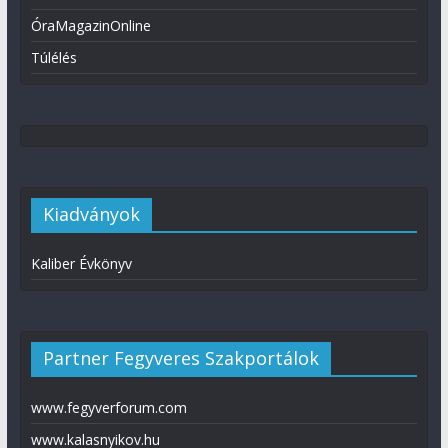
ÓraMagazinOnline
Túlélés
Kiadványok
Kaliber Évkönyv
Partner Fegyveres Szakportálok
www.fegyverforum.com
www.kalasnyikov.hu