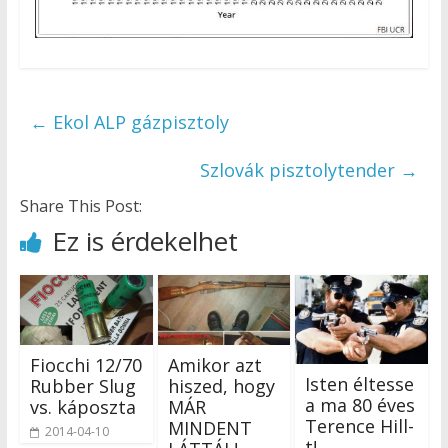
←
Ekol ALP gázpisztoly
Szlovák pisztolytender
→
Share This Post:
Ez is érdekelhet
Fiocchi 12/70
Amikor azt
Isten éltesse
Rubber Slug
hiszed, hogy
a ma 80 éves
vs. káposzta
MÁR
Terence Hill-
MINDENT
2014-04-10
t!