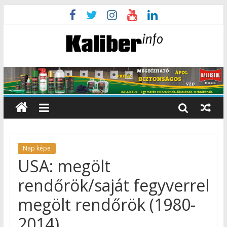
Nap képe
USA: megölt
rendőrök/saját fegyverrel
megölt rendőrök (1980-
2014)