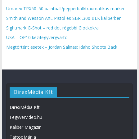
Umarex TPX50 .50 paintball/pepperball/traumatikus marker
Smith and Wesson AXE Pistol és SBR .300 BLK kaliberben
Sightmark G-Shot – red dot régebbi Glockokra
USA: TOP10 kézifegyvergyártó
Megtörtént esetek – Jordan Salinas: Idaho Shoots Back
DirexMédia Kft
DirexMédia Kft.
Fegyvervideo.hu
Kaliber Magazin
TattooMánia