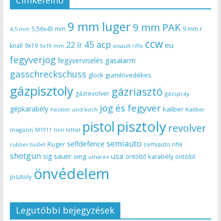
Címkefelhő
9 mm luger
9 mm PAK
5,56x45 mm
9 mm r
4,5 mm
ccw
45 acp
22 lr
eu
knall
9x19
9x19 mm
assault rifle
fegyverjog
gasalarm
fegyverviselés
gasschreckschuss
gumilövedékes
glock
gázpisztoly
gázriasztó
gázrevolver
gázspray
jog és fegyver
gépkarabély
kaliber
heckler und koch
Kaliber
pisztoly
pistol
revolver
magazin
non lethal
M1911
semiauto
selfdefence
Ruger
semiauto rifle
rubber bullet
shotgun
usa
sig sauer
smg
öntöltő karabély
öntöltő
umarex
önvédelem
pisztoly
Legutóbbi bejegyzések