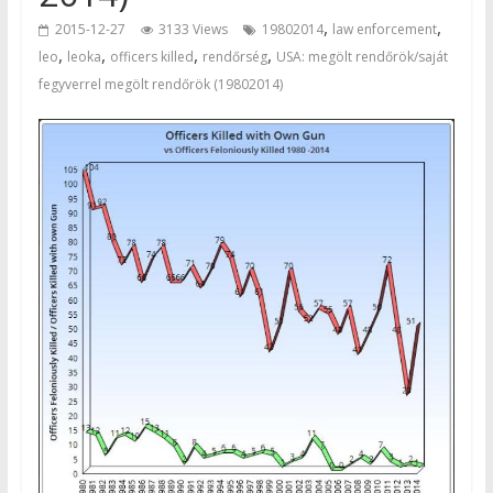
,
,
2015-12-27
3133 Views
19802014
law enforcement
,
,
,
,
leo
leoka
officers killed
rendőrség
USA: megölt rendőrök/saját
fegyverrel megölt rendőrök (19802014)