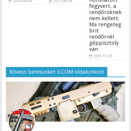
2014-04-04
2012-06-28
fegyvert, a
rendőröknek
nem kellett.
Ma rengeteg
brit
rendőrnél
géppisztoly
van
2015-11-26
Kövess bennünket X.COM oldalunkon!