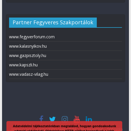
Partner Fegyveres Szakportálok
www.fegyverforum.com
www.kalasnyikov.hu
www.gazpisztoly.hu
www.kapszli.hu
www.vadasz-vilag.hu
Adatvédelmi tájékoztatónkban megtalálod, hogyan gondoskodunk
Impresszum
Adatvédelmi tájékoztató
Média ajánlat
Előfizetés
adataid védelméről. Oldalainkon HTTP-sütiket használunk a jobb