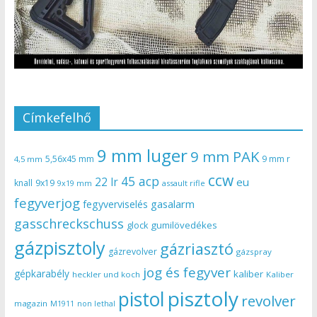
Címkefelhő
9 mm luger
9 mm PAK
5,56x45 mm
9 mm r
4,5 mm
ccw
45 acp
22 lr
eu
knall
9x19
9x19 mm
assault rifle
fegyverjog
gasalarm
fegyverviselés
gasschreckschuss
gumilövedékes
glock
gázpisztoly
gázriasztó
gázrevolver
gázspray
jog és fegyver
gépkarabély
kaliber
heckler und koch
Kaliber
pisztoly
pistol
revolver
magazin
non lethal
M1911