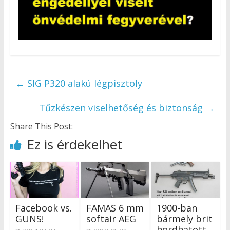
←
SIG P320 alakú légpisztoly
Tűzkészen viselhetőség és biztonság
→
Share This Post:
Ez is érdekelhet
Facebook vs.
FAMAS 6 mm
1900-ban
GUNS!
softair AEG
bármely brit
hordhatott