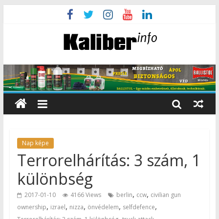
Nap képe
Terrorelhárítás: 3 szám, 1
különbség
,
,
2017-01-10
4166 Views
berlin
ccw
civilian gun
,
,
,
,
,
ownership
izrael
nizza
önvédelem
selfdefence
,