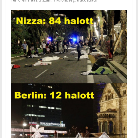
Terrorelhárítás: 3 szám, 1 különbség
truck attack