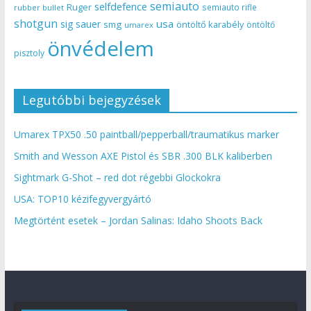
semiauto
selfdefence
Ruger
semiauto rifle
rubber bullet
shotgun
usa
sig sauer
smg
öntöltő karabély
öntöltő
umarex
önvédelem
pisztoly
Legutóbbi bejegyzések
Umarex TPX50 .50 paintball/pepperball/traumatikus marker
Smith and Wesson AXE Pistol és SBR .300 BLK kaliberben
Sightmark G-Shot – red dot régebbi Glockokra
USA: TOP10 kézifegyvergyártó
Megtörtént esetek – Jordan Salinas: Idaho Shoots Back