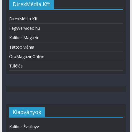
DirexMédia Kft
DirexMédia Kft.
Fegyvervideo.hu
Kaliber Magazin
TattooMánia
ÓraMagazinOnline
Túlélés
Kiadványok
Kaliber Évkönyv