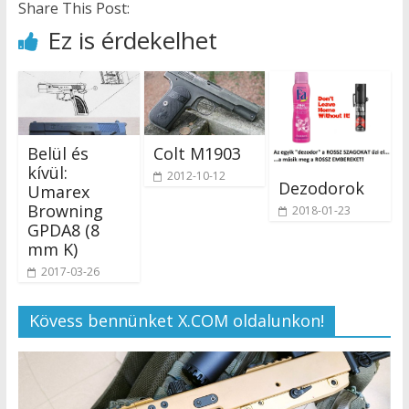
Share This Post:
Ez is érdekelhet
Belül és
Colt M1903
kívül:
2012-10-12
Dezodorok
Umarex
Browning
2018-01-23
GPDA8 (8
mm K)
2017-03-26
Kövess bennünket X.COM oldalunkon!