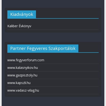
Kiadványok
Kaliber Évkönyv
Partner Fegyveres Szakportálok
www.fegyverforum.com
www.kalasnyikov.hu
www.gazpisztoly.hu
www.kapszli.hu
www.vadasz-vilag.hu