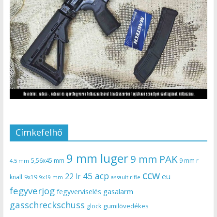
Címkefelhő
9 mm luger
9 mm PAK
5,56x45 mm
9 mm r
4,5 mm
ccw
45 acp
22 lr
eu
knall
9x19
9x19 mm
assault rifle
fegyverjog
gasalarm
fegyverviselés
gasschreckschuss
gumilövedékes
glock