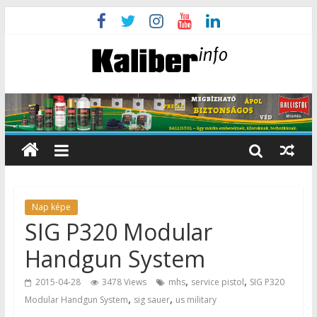
Nap képe
SIG P320 Modular
Handgun System
,
,
2015-04-28
3478 Views
mhs
service pistol
SIG P320
,
,
Modular Handgun System
sig sauer
us military