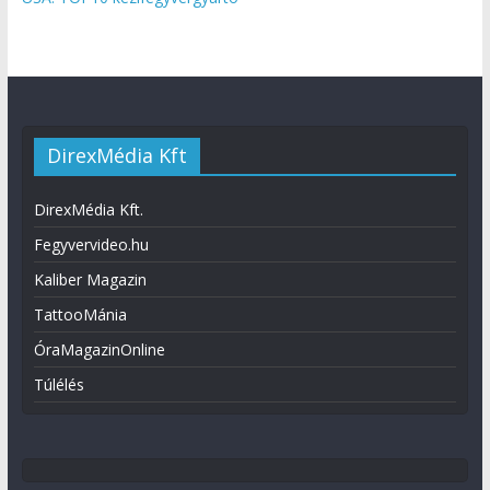
DirexMédia Kft
DirexMédia Kft.
Fegyvervideo.hu
Kaliber Magazin
TattooMánia
ÓraMagazinOnline
Túlélés