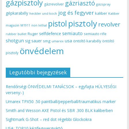
gázpisztoly
gázriasztó
gázrevolver
gázspray
jog és fegyver
gépkarabély
kaliber
heckler und koch
Kaliber
pisztoly
pistol
revolver
magazin
non lethal
M1911
semiauto
selfdefence
Ruger
semiauto rifle
rubber bullet
shotgun
usa
sig sauer
smg
öntöltő karabély
öntöltő
umarex
önvédelem
pisztoly
Legutóbbi bejegyzések
Rendőrségi ÖNVÉDELMI TANÁCSOK – egyfajta HÜLYESÉGI
verseny:-)
Umarex TPX50 .50 paintball/pepperball/traumatikus marker
Smith and Wesson AXE Pistol és SBR .300 BLK kaliberben
Sightmark G-Shot – red dot régebbi Glockokra
USA: TOP10 kézifegyvergyártó