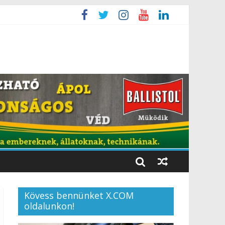
Kövess bennünket X.COM
oldalunkon!