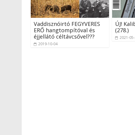
Vaddisznóirtó FEGYVERES
ÚJ! Kal
ERŐ hangtompítóval és
(278.)
éjjellátó céltávcsővel???
2021-05
2019-10-04