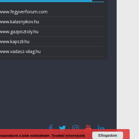
www.fegyverforum.com
www.kalasnyikov.hu
www.gazpisztoly.hu
www.kapszli.hu
www.vadasz-vilag.hu
Elfogadom
 használunk a jobb működésért.
További információk
tvédelmi tájékoztató
Média ajánlat
Előfizetés
Kapcsolat