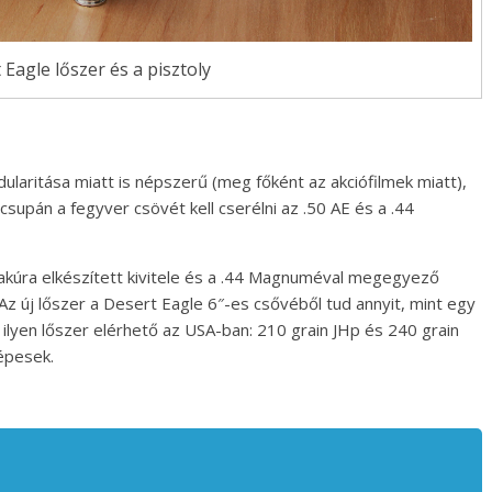
 Eagle lőszer és a pisztoly
aritása miatt is népszerű (meg főként az akciófilmek miatt),
csupán a fegyver csövét kell cserélni az .50 AE és a .44
yakúra elkészített kivitele és a .44 Magnuméval megegyező
z új lőszer a Desert Eagle 6″-es csővéből tud annyit, mint egy
ilyen lőszer elérhető az USA-ban: 210 grain JHp és 240 grain
képesek.