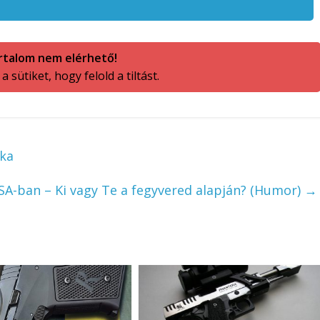
rtalom nem elérhető!
 sütiket, hogy felold a tiltást.
ika
A-ban – Ki vagy Te a fegyvered alapján? (Humor)
→