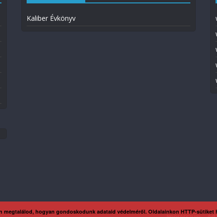
Kaliber Évkönyv
n megtalálod, hogyan gondoskodunk adataid védelméről. Oldalainkon HTTP-sütiket
Impresszum
Ada