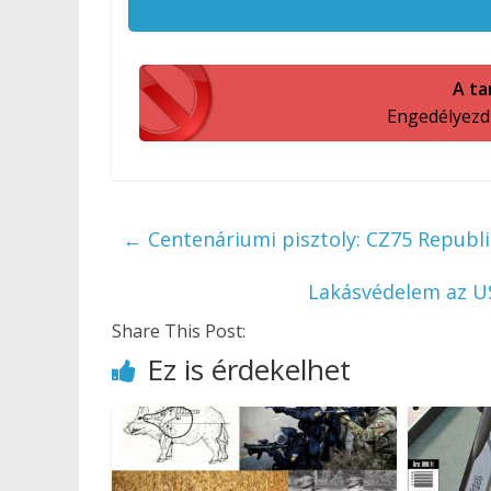
A ta
Engedélyezd a
←
Centenáriumi pisztoly: CZ75 Republ
Lakásvédelem az US
Share This Post:
Ez is érdekelhet