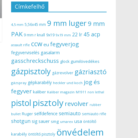
Címkefelhő
9 mm luger
9 mm
5,56x45 mm
4,5 mm
PAK
45 acp
22 lr
9 mm r knall
9x19
9x19 mm
ccw
fegyverjog
eu
assault rifle
gasalarm
fegyverviselés
gasschreckschuss
gumilövedékes
glock
gázpisztoly
gázriasztó
gázrevolver
jog és
gépkarabély
gázspray
heckler und koch
fegyver
kaliber
Kaliber magazin
non lethal
M1911
pisztoly
pistol
revolver
rubber
semiauto
selfdefence
Ruger
semiauto rifle
bullet
shotgun
usa
sig sauer
smg
öntöltő
umarex
önvédelem
karabély
öntöltő pisztoly