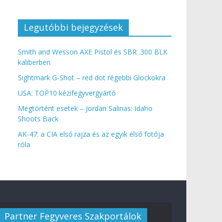
Legutóbbi bejegyzések
Smith and Wesson AXE Pistol és SBR .300 BLK
kaliberben
Sightmark G-Shot – red dot régebbi Glockokra
USA: TOP10 kézifegyvergyártó
Megtörtént esetek – Jordan Salinas: Idaho
Shoots Back
AK-47: a CIA első rajza és az egyik első fotója
róla
Partner Fegyveres Szakportálok