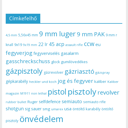
Címkefelhő
9 mm luger
9 mm PAK
5,56x45 mm
9 mm r
4,5 mm
ccw
45 acp
22 lr
eu
knall
9x19
9x19 mm
assault rifle
fegyverjog
gasalarm
fegyverviselés
gasschreckschuss
gumilövedékes
glock
gázpisztoly
gázriasztó
gázrevolver
gázspray
jog és fegyver
gépkarabély
kaliber
heckler und koch
Kaliber
pisztoly
pistol
revolver
magazin
non lethal
M1911
semiauto
selfdefence
Ruger
semiauto rifle
rubber bullet
shotgun
usa
sig sauer
smg
öntöltő karabély
öntöltő
umarex
önvédelem
pisztoly