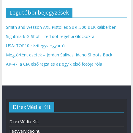
Legutóbbi bejegyzések
Smith and Wesson AXE Pistol és SBR .300 BLK kaliberben
Sightmark G-Shot – red dot régebbi Glockokra
USA: TOP10 kézifegyvergyártó
Megtörtént esetek – Jordan Salinas: Idaho Shoots Back
AK-47: a CIA első rajza és az egyik első fotója róla
DirexMédia Kft
DirexMédia Kft.
Fegyvervideo.hu