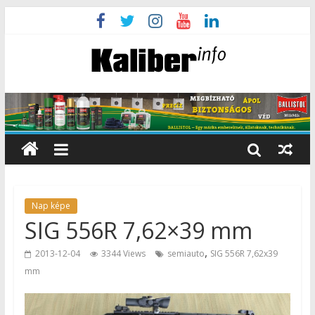
Nap képe
SIG 556R 7,62×39 mm
,
2013-12-04
3344 Views
semiauto
SIG 556R 7,62x39
mm