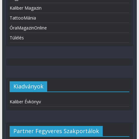
Kaliber Magazin
TattooMánia
ÓraMagazinOnline
Túlélés
Kiadványok
Kaliber Évkönyv
Partner Fegyveres Szakportálok