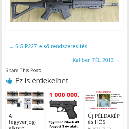
←
SIG P227: első rendszeresítés
Kaliber TÉL 2013
→
Share This Post:
Ez is érdekelhet
A
Új PÉLDAKÉP
fegyverjog-
és HŐS!
alkotó
2022-07-20