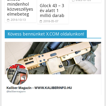
mindenhol
Glock 43 – 3
közveszélyes
év alatt 1
elmebeteg
millió darab
2016-10-13
2018-05-07
Kövess bennünket X.COM oldalunkon!