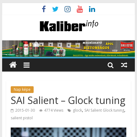
Nap képe
SAI Salient – Glock tuning
,
,
2015-01-30
4774 Views
glock
SAI Salient Glock tuning
salient pistol