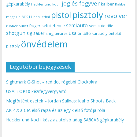
jog és fegyver
gépkarabély
kaliber
heckler und koch
Kaliber
pisztoly
pistol
revolver
magazin
non lethal
M1911
semiauto
selfdefence
Ruger
semiauto rifle
rubber bullet
shotgun
usa
sig sauer
smg
öntöltő karabély
öntöltő
umarex
önvédelem
pisztoly
Legutóbbi bejegyzések
Sightmark G-Shot – red dot régebbi Glockokra
USA: TOP10 kézifegyvergyártó
Megtörtént esetek – Jordan Salinas: Idaho Shoots Back
AK-47: a CIA első rajza és az egyik első fotója róla
Heckler und Koch: kész az utolsó adag SA80A3 gépkarabély