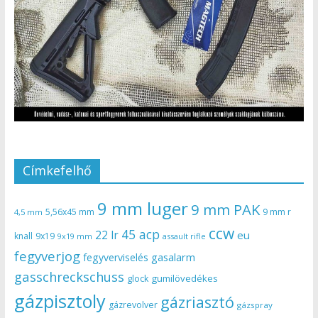
Címkefelhő
9 mm luger
9 mm PAK
5,56x45 mm
9 mm r
4,5 mm
ccw
45 acp
22 lr
eu
knall
9x19
9x19 mm
assault rifle
fegyverjog
gasalarm
fegyverviselés
gasschreckschuss
gumilövedékes
glock
gázpisztoly
gázriasztó
gázrevolver
gázspray