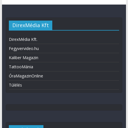
DirexMédia Kft
DirexMédia Kft.
Fegyvervideo.hu
Kaliber Magazin
TattooMánia
ÓraMagazinOnline
Túlélés