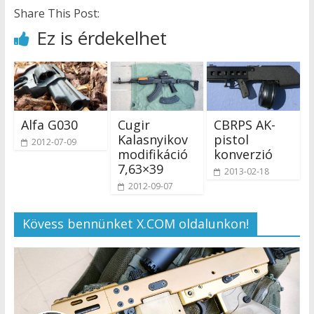
Share This Post:
Ez is érdekelhet
Alfa G030
Cugir
CBRPS AK-
Kalasnyikov
pistol
2012-07-09
modifikáció
konverzió
7,63×39
2013-02-18
2012-09-07
Kövess bennünket X.COM oldalunkon!