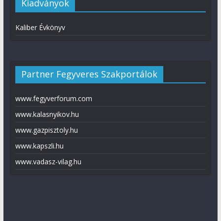
Kiadványok
Kaliber Évkönyv
Partner Fegyveres Szakportálok
www.fegyverforum.com
www.kalasnyikov.hu
www.gazpisztoly.hu
www.kapszli.hu
www.vadasz-vilag.hu