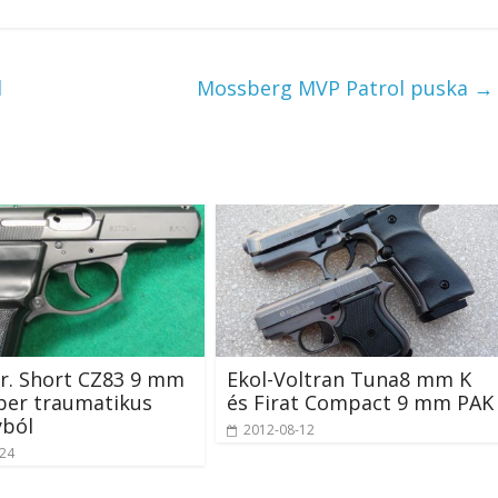
l
Mossberg MVP Patrol puska
→
r. Short CZ83 9 mm
Ekol-Voltran Tuna8 mm K
ber traumatikus
és Firat Compact 9 mm PAK
yból
2012-08-12
-24