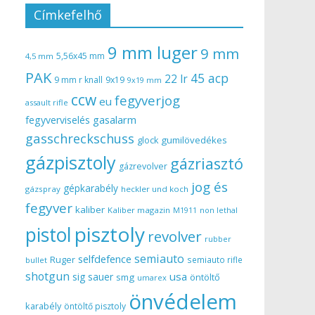
Címkefelhő
9 mm luger
9 mm
5,56x45 mm
4,5 mm
PAK
45 acp
22 lr
9 mm r knall
9x19
9x19 mm
ccw
fegyverjog
eu
assault rifle
gasalarm
fegyverviselés
gasschreckschuss
gumilövedékes
glock
gázpisztoly
gázriasztó
gázrevolver
jog és
gépkarabély
gázspray
heckler und koch
fegyver
kaliber
Kaliber magazin
non lethal
M1911
pisztoly
pistol
revolver
rubber
semiauto
selfdefence
Ruger
semiauto rifle
bullet
shotgun
usa
sig sauer
smg
öntöltő
umarex
önvédelem
karabély
öntöltő pisztoly