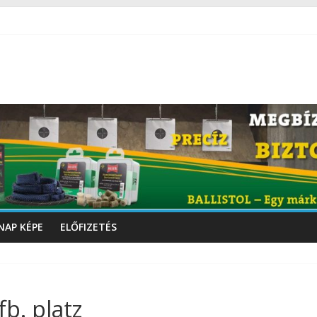
NAP KÉPE
ELŐFIZETÉS
b. platz