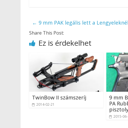
←
9 mm PAK legális lett a Lengyelekné
Share This Post:
Ez is érdekelhet
TwinBow II számszeríj
9 mm B
PA Rub
2014-02-21
pisztol
2015-06