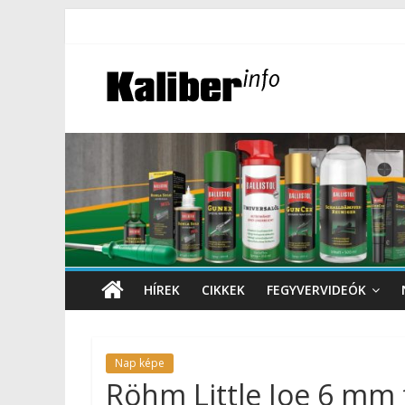
HÍREK
CIKKEK
FEGYVERVIDEÓK
Nap képe
Röhm Little Joe 6 mm f