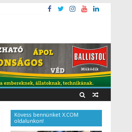
Kövess bennünket X.COM
oldalunkon!