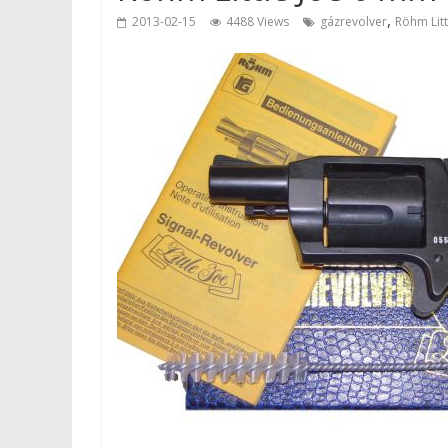
,
2013-02-15
4488 Views
gázrevolver
Röhm Litt