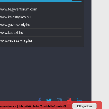
www.fegyverforum.com
www.kalasnyikov.hu
www.gazpisztoly.hu
www.kapszli.hu
www.vadasz-vilag.hu
Elfogadom
 használunk a jobb működésért.
További információk
tvédelmi tájékoztató
Média ajánlat
Előfizetés
Kapcsolat