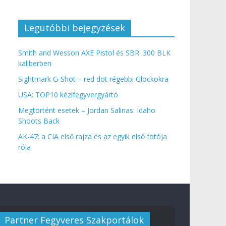
Legutóbbi bejegyzések
Smith and Wesson AXE Pistol és SBR .300 BLK
kaliberben
Sightmark G-Shot – red dot régebbi Glockokra
USA: TOP10 kézifegyvergyártó
Megtörtént esetek – Jordan Salinas: Idaho
Shoots Back
AK-47: a CIA első rajza és az egyik első fotója
róla
Partner Fegyveres Szakportálok