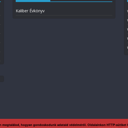
Kaliber Évkönyv
n megtalálod, hogyan gondoskodunk adataid védelméről. Oldalainkon HTTP-sütiket
Impresszum
Ada