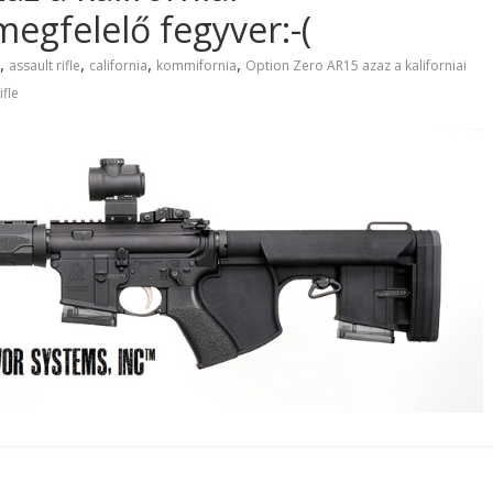
egfelelő fegyver:-(
,
,
,
,
assault rifle
california
kommifornia
Option Zero AR15 azaz a kaliforniai
ifle