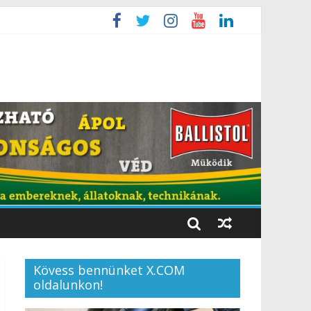
Kövess bennünket X.COM
oldalunkon!