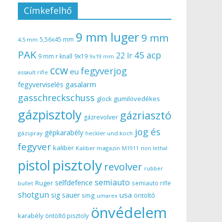
Címkefelhő
9 mm luger
9 mm
5,56x45 mm
4,5 mm
PAK
45 acp
22 lr
9 mm r knall
9x19
9x19 mm
ccw
fegyverjog
eu
assault rifle
gasalarm
fegyverviselés
gasschreckschuss
gumilövedékes
glock
gázpisztoly
gázriasztó
gázrevolver
jog és
gépkarabély
gázspray
heckler und koch
fegyver
kaliber
Kaliber magazin
non lethal
M1911
pisztoly
pistol
revolver
rubber
semiauto
selfdefence
Ruger
semiauto rifle
bullet
shotgun
usa
sig sauer
smg
öntöltő
umarex
önvédelem
karabély
öntöltő pisztoly