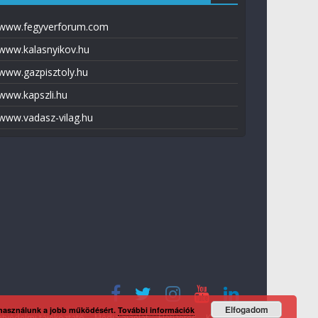
www.fegyverforum.com
www.kalasnyikov.hu
www.gazpisztoly.hu
www.kapszli.hu
www.vadasz-vilag.hu
Elfogadom
 használunk a jobb működésért.
További információk
tvédelmi tájékoztató
Média ajánlat
Előfizetés
Kapcsolat