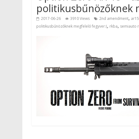
politikusbűnözőknek m
,
2017-06-26
3910 Views
2nd amendment
ar15
,
,
politikusbűnözőknek megfelelő fegyver:(
rkba
semiauto r