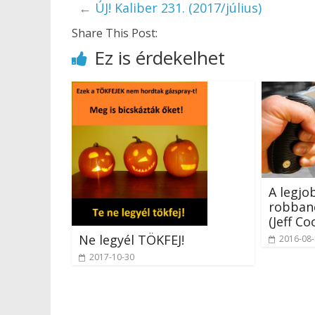
←
ÚJ! Kaliber 231. (2017/július)
Share This Post:
Ez is érdekelhet
A legjo
robban
(Jeff Co
Ne legyél TÖKFEJ!
2016-08
2017-10-30