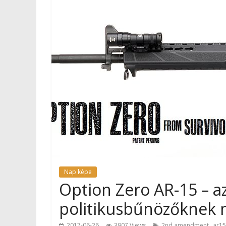
Nap képe
Option Zero AR-15 – az
politikusbűnözőknek m
,
2017-06-26
3907 Views
2nd amendment
ar15