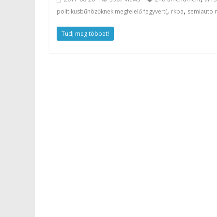
,
,
politikusbűnözőknek megfelelő fegyver:(
rkba
semiauto r
Tudj meg többet!