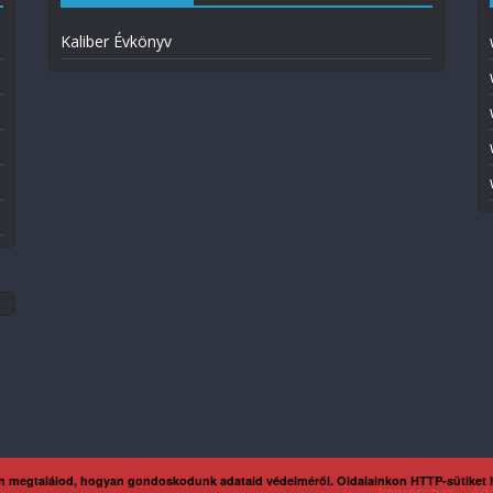
Kaliber Évkönyv
n megtalálod, hogyan gondoskodunk adataid védelméről. Oldalainkon HTTP-sütiket
Impresszum
Ada