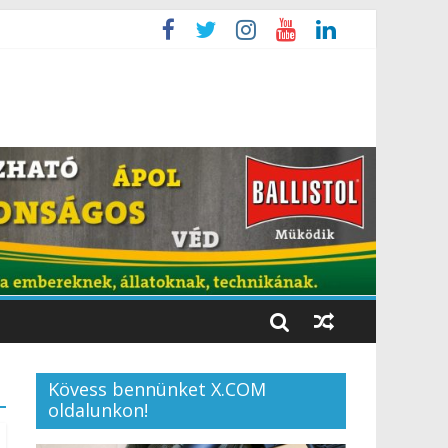
Kövess bennünket X.COM
oldalunkon!