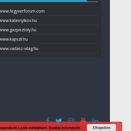
www.fegyverforum.com
www.kalasnyikov.hu
www.gazpisztoly.hu
www.kapszli.hu
www.vadasz-vilag.hu
Elfogadom
 használunk a jobb működésért.
További információk
tvédelmi tájékoztató
Média ajánlat
Előfizetés
Kapcsolat