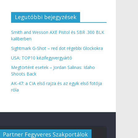
Legutóbbi bejegyzések
Smith and Wesson AXE Pistol és SBR .300 BLK
kaliberben
Sightmark G-Shot – red dot régebbi Glockokra
USA: TOP10 kézifegyvergyártó
Megtörtént esetek – Jordan Salinas: Idaho
Shoots Back
AK-47: a CIA első rajza és az egyik első fotója
róla
Partner Fegyveres Szakportálok