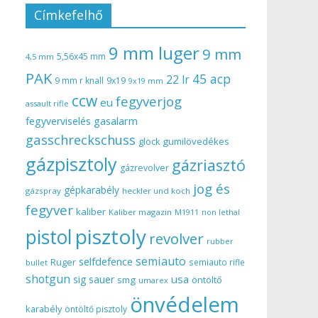
Címkefelhő
9 mm luger
9 mm
5,56x45 mm
4,5 mm
PAK
45 acp
22 lr
9 mm r knall
9x19
9x19 mm
ccw
fegyverjog
eu
assault rifle
gasalarm
fegyverviselés
gasschreckschuss
gumilövedékes
glock
gázpisztoly
gázriasztó
gázrevolver
jog és
gépkarabély
gázspray
heckler und koch
fegyver
kaliber
Kaliber magazin
non lethal
M1911
pisztoly
pistol
revolver
rubber
semiauto
selfdefence
Ruger
semiauto rifle
bullet
shotgun
usa
sig sauer
smg
öntöltő
umarex
önvédelem
karabély
öntöltő pisztoly