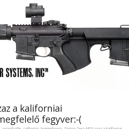
az a kaliforniai
egfelelő fegyver:-(
,
,
,
,
assault rifle
california
kommifornia
Option Zero AR15 azaz a kaliforniai