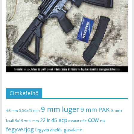
Címkefelhő
9 mm luger
9 mm PAK
5,56x45 mm
9 mm r
4,5 mm
ccw
45 acp
22 lr
eu
knall
9x19
9x19 mm
assault rifle
fegyverjog
gasalarm
fegyverviselés