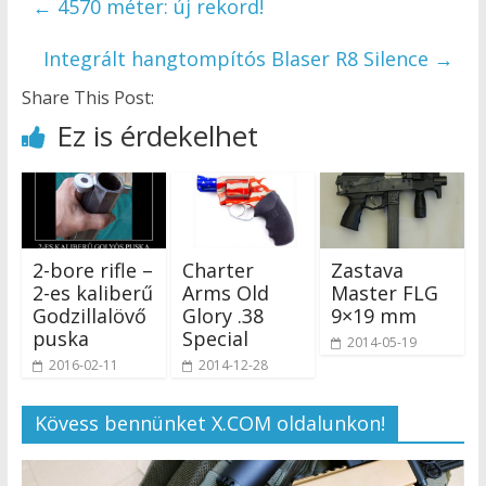
←
4570 méter: új rekord!
Integrált hangtompítós Blaser R8 Silence
→
Share This Post:
Ez is érdekelhet
2-bore rifle –
Charter
Zastava
2-es kaliberű
Arms Old
Master FLG
Godzillalövő
Glory .38
9×19 mm
puska
Special
2014-05-19
2016-02-11
2014-12-28
Kövess bennünket X.COM oldalunkon!