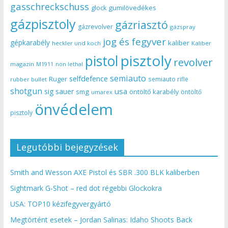
gasschreckschuss
gumilövedékes
glock
gázpisztoly
gázriasztó
gázrevolver
gázspray
jog és fegyver
gépkarabély
kaliber
heckler und koch
Kaliber
pisztoly
pistol
revolver
magazin
non lethal
M1911
semiauto
selfdefence
Ruger
semiauto rifle
rubber bullet
shotgun
usa
sig sauer
smg
öntöltő karabély
öntöltő
umarex
önvédelem
pisztoly
Legutóbbi bejegyzések
Smith and Wesson AXE Pistol és SBR .300 BLK kaliberben
Sightmark G-Shot – red dot régebbi Glockokra
USA: TOP10 kézifegyvergyártó
Megtörtént esetek – Jordan Salinas: Idaho Shoots Back