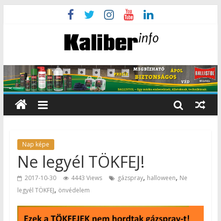
Nap képe
Ne legyél TÖKFEJ!
,
,
2017-10-30
4443 Views
gázspray
halloween
Ne
,
legyél TÖKFEJ
önvédelem