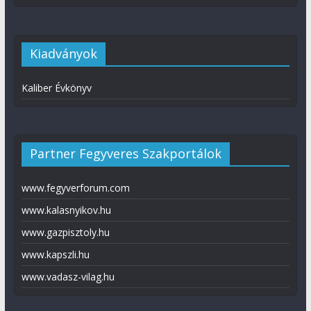
Kiadványok
Kaliber Évkönyv
Partner Fegyveres Szakportálok
www.fegyverforum.com
www.kalasnyikov.hu
www.gazpisztoly.hu
www.kapszli.hu
www.vadasz-vilag.hu