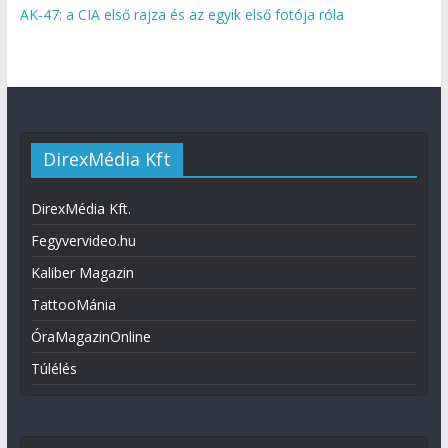
AK-47: a CIA első rajza és az egyik első fotója róla
DirexMédia Kft
DirexMédia Kft.
Fegyvervideo.hu
Kaliber Magazin
TattooMánia
ÓraMagazinOnline
Túlélés