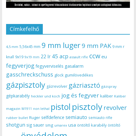
Címkefelhő
9 mm luger
9 mm PAK
5,56x45 mm
9 mm r
4,5 mm
ccw
45 acp
22 lr
eu
knall
9x19
9x19 mm
assault rifle
fegyverjog
gasalarm
fegyverviselés
gasschreckschuss
gumilövedékes
glock
gázpisztoly
gázriasztó
gázrevolver
gázspray
jog és fegyver
gépkarabély
kaliber
heckler und koch
Kaliber
pisztoly
pistol
revolver
magazin
non lethal
M1911
semiauto
selfdefence
Ruger
semiauto rifle
rubber bullet
shotgun
usa
sig sauer
smg
öntöltő karabély
öntöltő
umarex
önvédelem