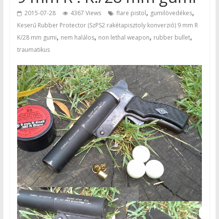
,
,
2015-07-28
4367 Views
flare pistol
gumilövedékes
Keserű Rubber Protector (SzPS2 rakétapisztoly konverzió) 9 mm R
,
,
,
,
K/28 mm gumi
nem halálos
non lethal weapon
rubber bullet
traumatikus