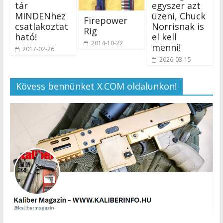
tár
egyszer azt
MINDENhez
üzeni, Chuck
Firepower
csatlakoztat
Norrisnak is
Rig
ható!
el kell
2014-10-22
menni!
2017-02-26
2026-03-15
Kövess bennünket X.COM oldalunkon!