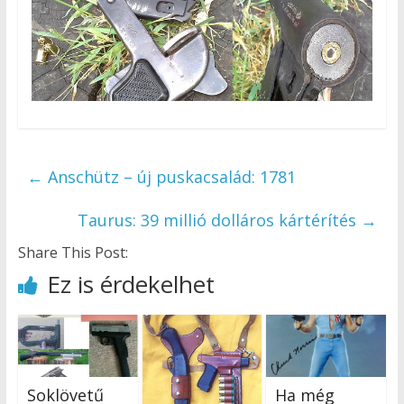
←
Anschütz – új puskacsalád: 1781
Taurus: 39 millió dolláros kártérítés
→
Share This Post:
Ez is érdekelhet
Soklövetű
Ha még