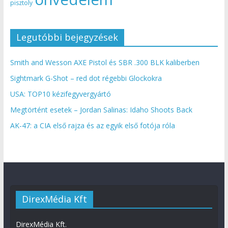
pisztoly
Legutóbbi bejegyzések
Smith and Wesson AXE Pistol és SBR .300 BLK kaliberben
Sightmark G-Shot – red dot régebbi Glockokra
USA: TOP10 kézifegyvergyártó
Megtörtént esetek – Jordan Salinas: Idaho Shoots Back
AK-47: a CIA első rajza és az egyik első fotója róla
DirexMédia Kft
DirexMédia Kft.