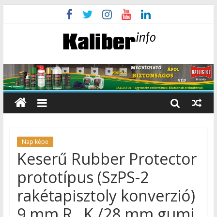
Nap képe
Keserű Rubber Protector
prototípus (SzPS-2
rakétapisztoly konverzió)
9 mm R . K./28 mm gumi