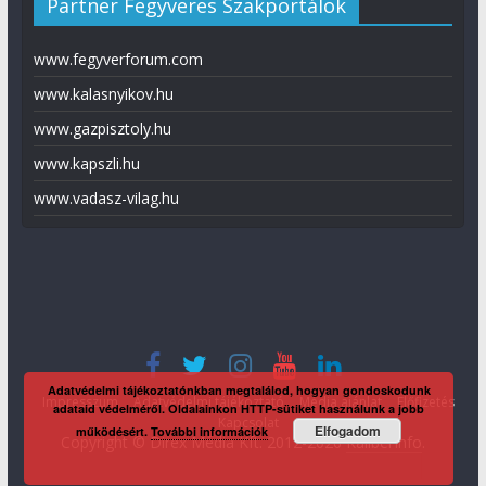
Partner Fegyveres Szakportálok
www.fegyverforum.com
www.kalasnyikov.hu
www.gazpisztoly.hu
www.kapszli.hu
www.vadasz-vilag.hu
Adatvédelmi tájékoztatónkban megtalálod, hogyan gondoskodunk
Impresszum
Adatvédelmi tájékoztató
Média ajánlat
Előfizetés
adataid védelméről. Oldalainkon HTTP-sütiket használunk a jobb
Kapcsolat
Elfogadom
működésért.
További információk
Copyright © Direx Média Kft. 2012-2026
KaliberInfo
.