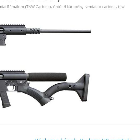
,
,
,
rniai Rémálom (TNW Carbine)
öntöltő karabély
semiauto carbine
tnw