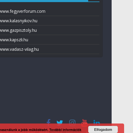
www.fegyverforum.com
www.kalasnyikov.hu
www.gazpisztoly.hu
www.kapszli.hu
www.vadasz-vilag.hu
Elfogadom
 használunk a jobb működésért.
További információk
tvédelmi tájékoztató
Média ajánlat
Előfizetés
Kapcsolat