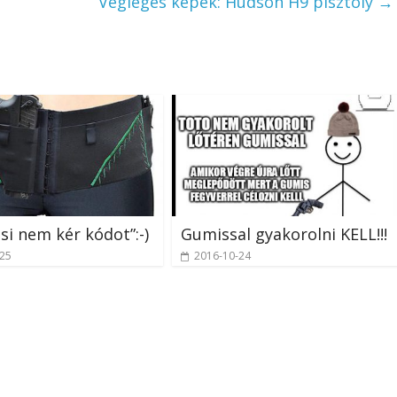
Végleges képek: Hudson H9 pisztoly
→
asi nem kér kódot”:-)
Gumissal gyakorolni KELL!!!
-25
2016-10-24