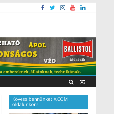
Kövess bennünket X.COM
oldalunkon!