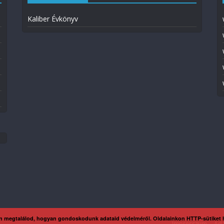
Kaliber Évkönyv
n megtalálod, hogyan gondoskodunk adataid védelméről. Oldalainkon HTTP-sütiket
Impresszum
Ada