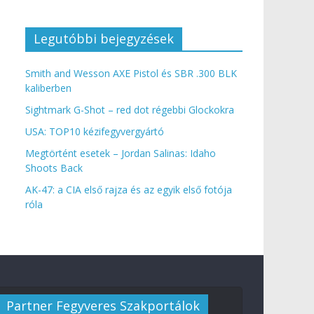
Legutóbbi bejegyzések
Smith and Wesson AXE Pistol és SBR .300 BLK
kaliberben
Sightmark G-Shot – red dot régebbi Glockokra
USA: TOP10 kézifegyvergyártó
Megtörtént esetek – Jordan Salinas: Idaho
Shoots Back
AK-47: a CIA első rajza és az egyik első fotója
róla
Partner Fegyveres Szakportálok