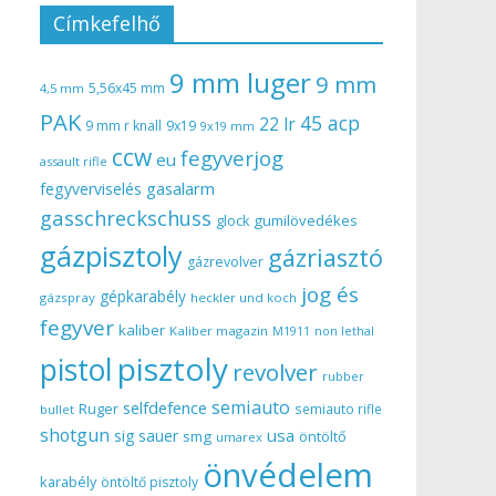
Címkefelhő
9 mm luger
9 mm
5,56x45 mm
4,5 mm
PAK
45 acp
22 lr
9 mm r knall
9x19
9x19 mm
ccw
fegyverjog
eu
assault rifle
gasalarm
fegyverviselés
gasschreckschuss
gumilövedékes
glock
gázpisztoly
gázriasztó
gázrevolver
jog és
gépkarabély
gázspray
heckler und koch
fegyver
kaliber
Kaliber magazin
non lethal
M1911
pisztoly
pistol
revolver
rubber
semiauto
selfdefence
Ruger
semiauto rifle
bullet
shotgun
usa
sig sauer
smg
öntöltő
umarex
önvédelem
karabély
öntöltő pisztoly