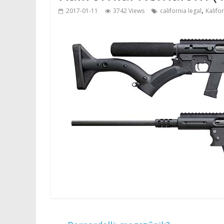
,
2017-01-11
3742 Views
california legal
Kalifo