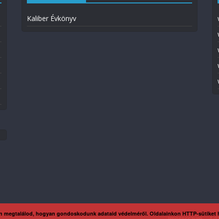
Kaliber Évkönyv
n megtalálod, hogyan gondoskodunk adataid védelméről. Oldalainkon HTTP-sütiket
Impresszum
Ada