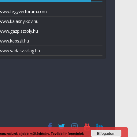
www.fegyverforum.com
www.kalasnyikov.hu
www.gazpisztoly.hu
www.kapszli.hu
www.vadasz-vilag.hu
Elfogadom
 használunk a jobb működésért.
További információk
tvédelmi tájékoztató
Média ajánlat
Előfizetés
Kapcsolat