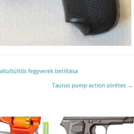
átultültős fegyverek betiltása
Taurus pump-action sörétes
→