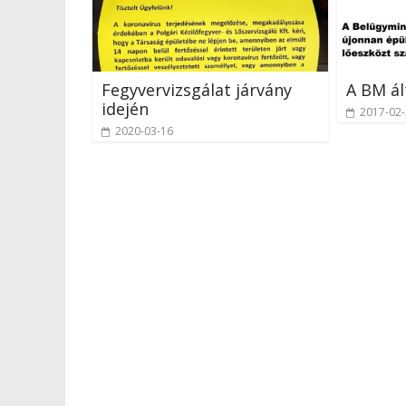
Fegyvervizsgálat járvány
A BM ál
idején
2017-02
2020-03-16