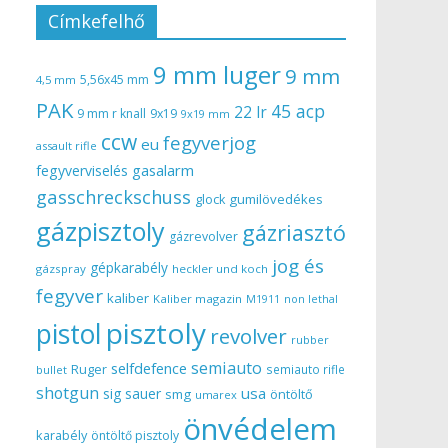
Címkefelhő
9 mm luger
9 mm
5,56x45 mm
4,5 mm
PAK
45 acp
22 lr
9 mm r knall
9x19
9x19 mm
ccw
fegyverjog
eu
assault rifle
gasalarm
fegyverviselés
gasschreckschuss
gumilövedékes
glock
gázpisztoly
gázriasztó
gázrevolver
jog és
gépkarabély
gázspray
heckler und koch
fegyver
kaliber
Kaliber magazin
non lethal
M1911
pisztoly
pistol
revolver
rubber
semiauto
selfdefence
Ruger
semiauto rifle
bullet
shotgun
usa
sig sauer
smg
öntöltő
umarex
önvédelem
karabély
öntöltő pisztoly