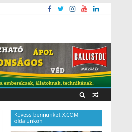
Kövess bennünket X.COM
oldalunkon!