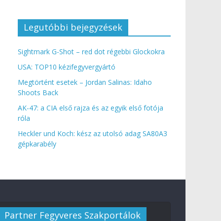
Legutóbbi bejegyzések
Sightmark G-Shot – red dot régebbi Glockokra
USA: TOP10 kézifegyvergyártó
Megtörtént esetek – Jordan Salinas: Idaho
Shoots Back
AK-47: a CIA első rajza és az egyik első fotója
róla
Heckler und Koch: kész az utolsó adag SA80A3
gépkarabély
Partner Fegyveres Szakportálok