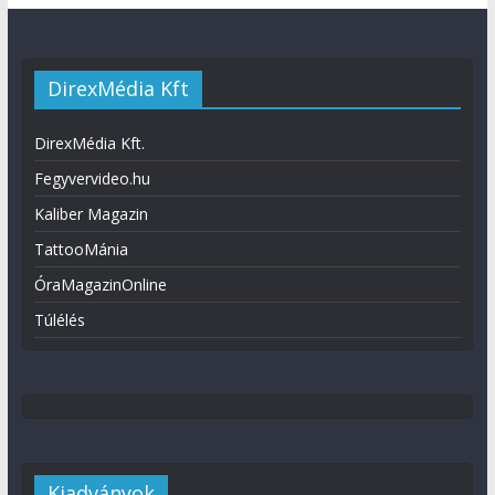
DirexMédia Kft
DirexMédia Kft.
Fegyvervideo.hu
Kaliber Magazin
TattooMánia
ÓraMagazinOnline
Túlélés
Kiadványok