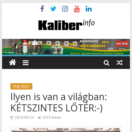
Nap képe
Ilyen is van a világban:
KÉTSZINTES LŐTÉR:-)
2019-09-24
3316 Views