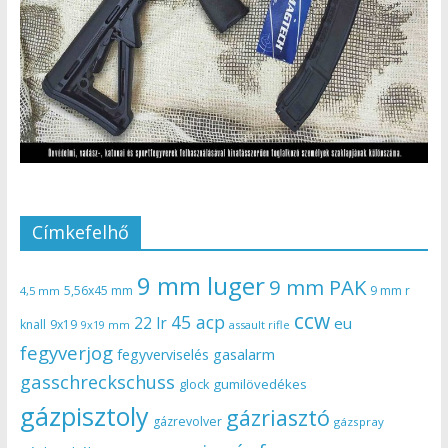
Címkefelhő
9 mm luger
9 mm PAK
5,56x45 mm
9 mm r
4,5 mm
ccw
45 acp
22 lr
eu
knall
9x19
9x19 mm
assault rifle
fegyverjog
gasalarm
fegyverviselés
gasschreckschuss
gumilövedékes
glock
gázpisztoly
gázriasztó
gázrevolver
gázspray