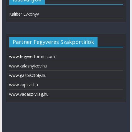
Kaliber Évkönyv
Partner Fegyveres Szakportálok
www.fegyverforum.com
www.kalasnyikov.hu
www.gazpisztoly.hu
www.kapszli.hu
www.vadasz-vilag.hu