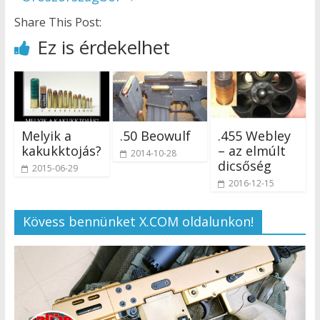
Share This Post:
Ez is érdekelhet
Melyik a
.50 Beowulf
.455 Webley
kakukktojás?
– az elmúlt
2014-10-28
dicsőség
2015-06-29
2016-12-15
Kövess bennünket X.COM oldalunkon!