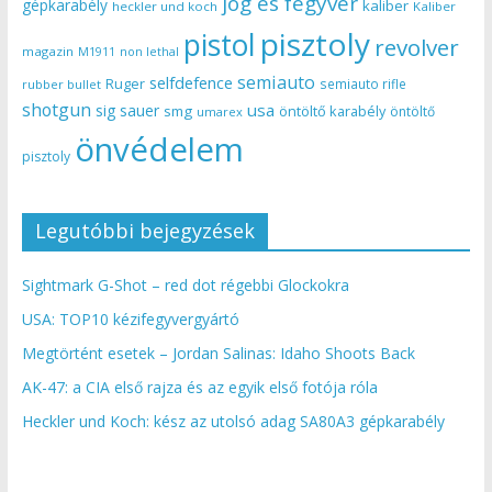
jog és fegyver
gépkarabély
kaliber
heckler und koch
Kaliber
pisztoly
pistol
revolver
magazin
non lethal
M1911
semiauto
selfdefence
Ruger
semiauto rifle
rubber bullet
shotgun
usa
sig sauer
smg
öntöltő karabély
öntöltő
umarex
önvédelem
pisztoly
Legutóbbi bejegyzések
Sightmark G-Shot – red dot régebbi Glockokra
USA: TOP10 kézifegyvergyártó
Megtörtént esetek – Jordan Salinas: Idaho Shoots Back
AK-47: a CIA első rajza és az egyik első fotója róla
Heckler und Koch: kész az utolsó adag SA80A3 gépkarabély