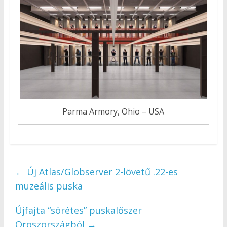
Parma Armory, Ohio – USA
←
Új Atlas/Globserver 2-lövetű .22-es
muzeális puska
Újfajta “sörétes” puskalőszer
Oroszországból
→