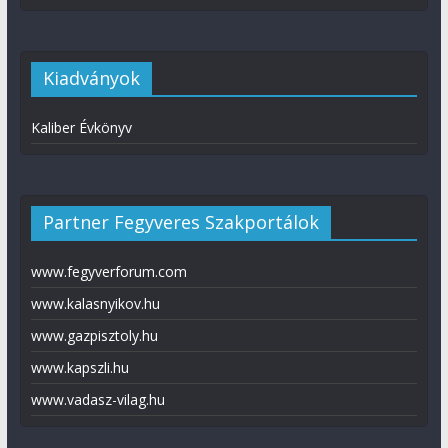
Kiadványok
Kaliber Évkönyv
Partner Fegyveres Szakportálok
www.fegyverforum.com
www.kalasnyikov.hu
www.gazpisztoly.hu
www.kapszli.hu
www.vadasz-vilag.hu