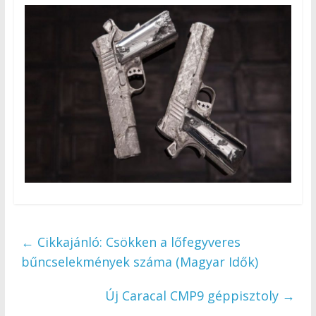
←
Cikkajánló: Csökken a lőfegyveres
bűncselekmények száma (Magyar Idők)
Új Caracal CMP9 géppisztoly
→