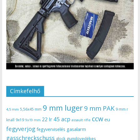
Címkefelhő
9 mm luger
9 mm PAK
5,56x45 mm
9 mm r
4,5 mm
ccw
45 acp
22 lr
eu
knall
9x19
9x19 mm
assault rifle
fegyverjog
gasalarm
fegyverviselés
gasschreckschuss
gumilövedékes
glock