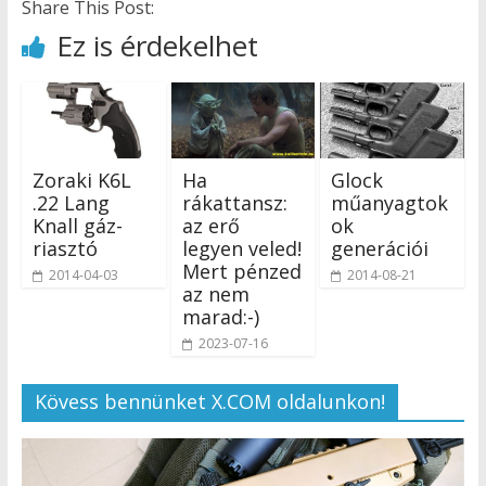
Share This Post:
Ez is érdekelhet
Zoraki K6L
Ha
Glock
.22 Lang
rákattansz:
műanyagtok
Knall gáz-
az erő
ok
riasztó
legyen veled!
generációi
Mert pénzed
2014-04-03
2014-08-21
az nem
marad:-)
2023-07-16
Kövess bennünket X.COM oldalunkon!