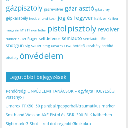
gázpisztoly
gázriasztó
gázrevolver
gázspray
jog és fegyver
gépkarabély
kaliber
heckler und koch
Kaliber
pisztoly
pistol
revolver
magazin
non lethal
M1911
semiauto
selfdefence
Ruger
semiauto rifle
rubber bullet
shotgun
usa
sig sauer
smg
öntöltő karabély
öntöltő
umarex
önvédelem
pisztoly
Legutóbbi bejegyzések
Rendőrségi ÖNVÉDELMI TANÁCSOK – egyfajta HÜLYESÉGI
verseny:-)
Umarex TPX50 .50 paintball/pepperball/traumatikus marker
Smith and Wesson AXE Pistol és SBR .300 BLK kaliberben
Sightmark G-Shot – red dot régebbi Glockokra