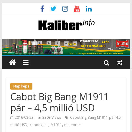
Nap képe
Cabot Big Bang M1911
pár – 4,5 millió USD
2016-08-23
3303 Views
Cabot Big Bang M1911 pár 4,5
,
,
,
millió USD
cabot guns
M1911
meteorite