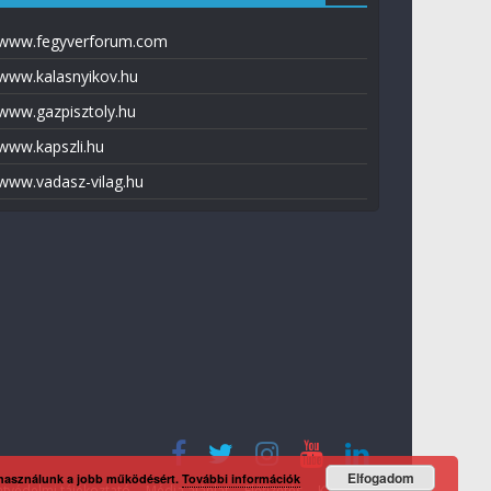
www.fegyverforum.com
www.kalasnyikov.hu
www.gazpisztoly.hu
www.kapszli.hu
www.vadasz-vilag.hu
Elfogadom
 használunk a jobb működésért.
További információk
tvédelmi tájékoztató
Média ajánlat
Előfizetés
Kapcsolat