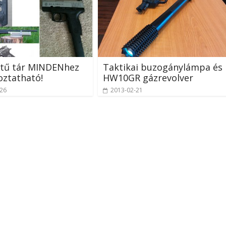
etű tár MINDENhez
Taktikai buzogánylámpa és
oztatható!
HW10GR gázrevolver
-26
2013-02-21