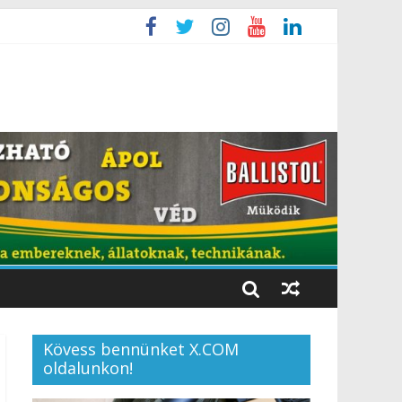
Kövess bennünket X.COM
oldalunkon!