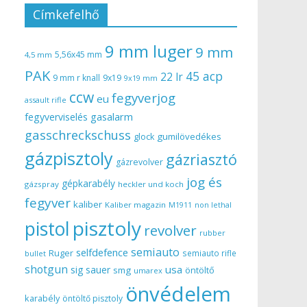
Címkefelhő
9 mm luger
9 mm
5,56x45 mm
4,5 mm
PAK
45 acp
22 lr
9 mm r knall
9x19
9x19 mm
ccw
fegyverjog
eu
assault rifle
gasalarm
fegyverviselés
gasschreckschuss
gumilövedékes
glock
gázpisztoly
gázriasztó
gázrevolver
jog és
gépkarabély
gázspray
heckler und koch
fegyver
kaliber
Kaliber magazin
non lethal
M1911
pisztoly
pistol
revolver
rubber
semiauto
selfdefence
Ruger
semiauto rifle
bullet
shotgun
usa
sig sauer
smg
öntöltő
umarex
önvédelem
karabély
öntöltő pisztoly