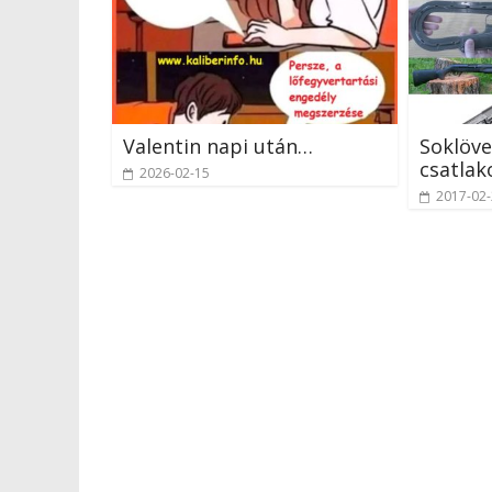
Valentin napi után…
Soklöv
csatlak
2026-02-15
2017-02