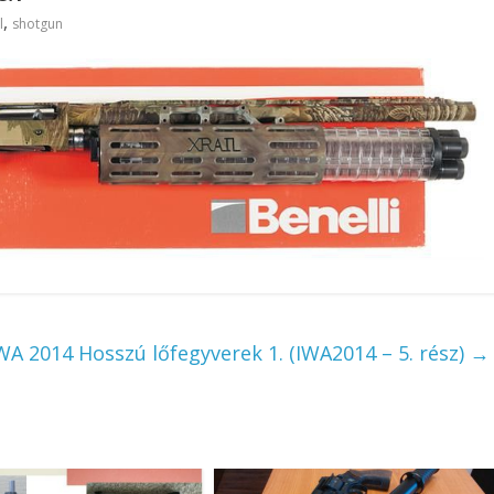
,
l
shotgun
WA 2014 Hosszú lőfegyverek 1. (IWA2014 – 5. rész)
→