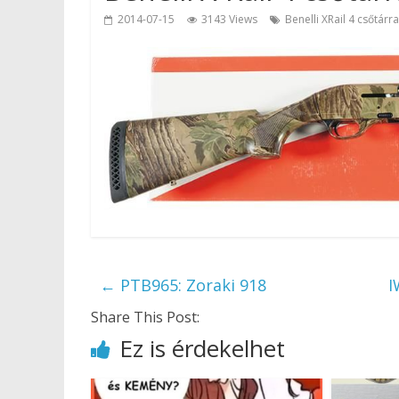
2014-07-15
3143 Views
Benelli XRail 4 csőtárra
←
PTB965: Zoraki 918
I
Share This Post:
Ez is érdekelhet