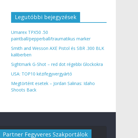
Legutóbbi bejegyzések
Umarex TPX50 .50
paintball/pepperball/traumatikus marker
Smith and Wesson AXE Pistol és SBR .300 BLK
kaliberben
Sightmark G-Shot – red dot régebbi Glockokra
USA: TOP10 kézifegyvergyártó
Megtörtént esetek – Jordan Salinas: Idaho
Shoots Back
Partner Fegyveres Szakportálok