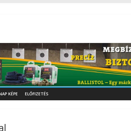
NAP KÉPE
ELŐFIZETÉS
al