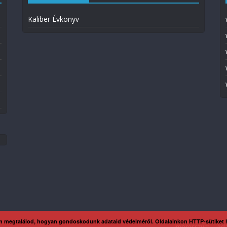
Kaliber Évkönyv
n megtalálod, hogyan gondoskodunk adataid védelméről. Oldalainkon HTTP-sütiket
Impresszum
Ada