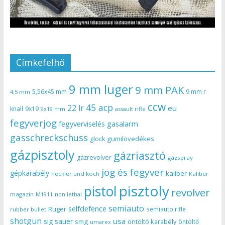
Címkefelhő
9 mm luger
9 mm PAK
5,56x45 mm
9 mm r
4,5 mm
ccw
45 acp
22 lr
eu
knall
9x19
9x19 mm
assault rifle
fegyverjog
gasalarm
fegyverviselés
gasschreckschuss
gumilövedékes
glock
gázpisztoly
gázriasztó
gázrevolver
gázspray
jog és fegyver
gépkarabély
kaliber
heckler und koch
Kaliber
pisztoly
pistol
revolver
magazin
non lethal
M1911
semiauto
selfdefence
Ruger
semiauto rifle
rubber bullet
shotgun
usa
sig sauer
smg
öntöltő karabély
öntöltő
umarex