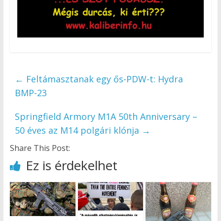
←
Feltámasztanak egy ős-PDW-t: Hydra
BMP-23
Springfield Armory M1A 50th Anniversary –
50 éves az M14 polgári klónja
→
Share This Post:
Ez is érdekelhet