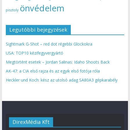
önvédelem
pisztoly
Legutóbbi bejegyzések
Sightmark G-Shot – red dot régebbi Glockokra
USA: TOP10 kézifegyvergyártó
Megtörtént esetek – Jordan Salinas: Idaho Shoots Back
AK-47: a CIA első rajza és az egyik első fotója róla
Heckler und Koch: kész az utolsó adag SA80A3 gépkarabély
DirexMédia Kft