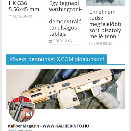
HK G36
Egy tegnapi
5,56×45 mm
washingtoni-
Ennél nem
i
2013-01-30
tudsz
demonstráló
megfelelőbb
tanulságos
sört pisztoly
táblája
mellé tenni!
2019-12-04
2019-03-30
Kövess bennünket X.COM oldalunkon!