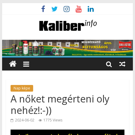
Nap képe
A nőket megérteni oly
nehéz!:-))
2024-06-02
1775 Views