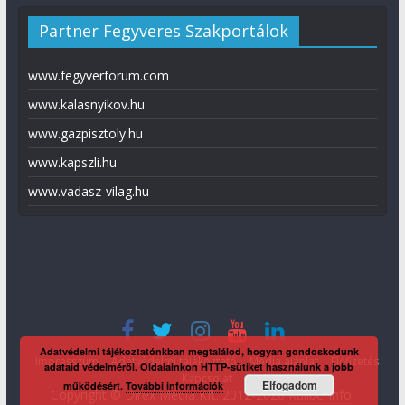
Partner Fegyveres Szakportálok
www.fegyverforum.com
www.kalasnyikov.hu
www.gazpisztoly.hu
www.kapszli.hu
www.vadasz-vilag.hu
Adatvédelmi tájékoztatónkban megtalálod, hogyan gondoskodunk
Impresszum
Adatvédelmi tájékoztató
Média ajánlat
Előfizetés
adataid védelméről. Oldalainkon HTTP-sütiket használunk a jobb
Kapcsolat
Elfogadom
működésért.
További információk
Copyright © Direx Média Kft. 2012-2026
KaliberInfo
.