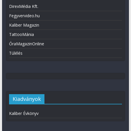
DirexMédia Kft.
Fegyvervideo.hu
Kaliber Magazin
TattooMánia
ÓraMagazinOnline
Túlélés
Kiadványok
Kaliber Évkönyv