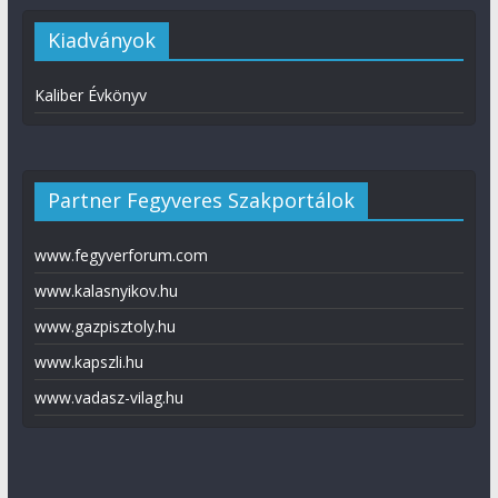
Kiadványok
Kaliber Évkönyv
Partner Fegyveres Szakportálok
www.fegyverforum.com
www.kalasnyikov.hu
www.gazpisztoly.hu
www.kapszli.hu
www.vadasz-vilag.hu