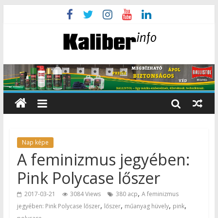
Nap képe
A feminizmus jegyében:
Pink Polycase lőszer
,
2017-03-21
3084 Views
380 acp
A feminizmus
,
,
,
,
jegyében: Pink Polycase lőszer
lőszer
műanyag hüvely
pink