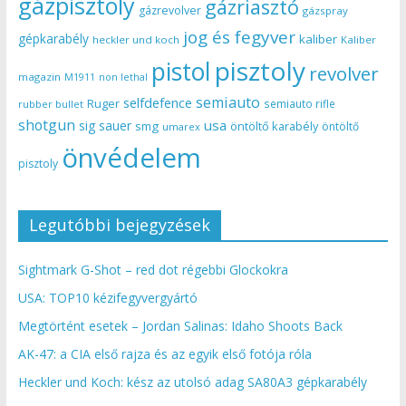
gázpisztoly
gázriasztó
gázrevolver
gázspray
jog és fegyver
gépkarabély
kaliber
heckler und koch
Kaliber
pisztoly
pistol
revolver
magazin
non lethal
M1911
semiauto
selfdefence
Ruger
semiauto rifle
rubber bullet
shotgun
usa
sig sauer
smg
öntöltő karabély
öntöltő
umarex
önvédelem
pisztoly
Legutóbbi bejegyzések
Sightmark G-Shot – red dot régebbi Glockokra
USA: TOP10 kézifegyvergyártó
Megtörtént esetek – Jordan Salinas: Idaho Shoots Back
AK-47: a CIA első rajza és az egyik első fotója róla
Heckler und Koch: kész az utolsó adag SA80A3 gépkarabély