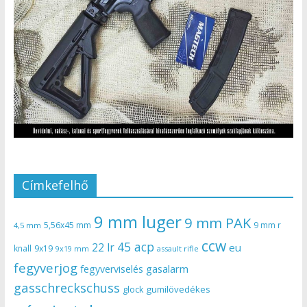
Címkefelhő
9 mm luger
9 mm PAK
5,56x45 mm
9 mm r
4,5 mm
ccw
45 acp
22 lr
eu
knall
9x19
9x19 mm
assault rifle
fegyverjog
gasalarm
fegyverviselés
gasschreckschuss
gumilövedékes
glock