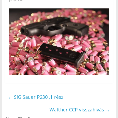
polycase
←
SIG Sauer P230 .1 rész
Walther CCP visszahívás
→