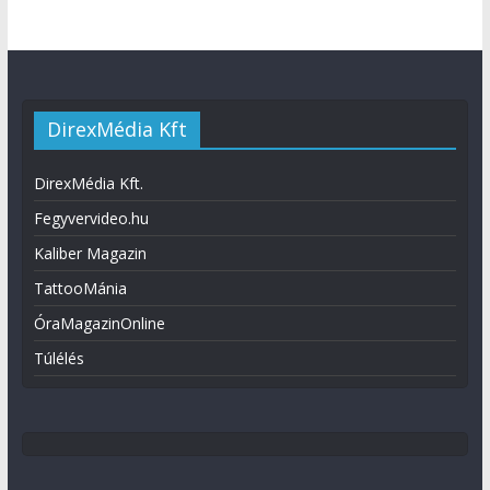
DirexMédia Kft
DirexMédia Kft.
Fegyvervideo.hu
Kaliber Magazin
TattooMánia
ÓraMagazinOnline
Túlélés