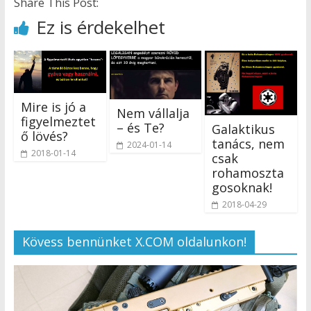
Share This Post:
Ez is érdekelhet
Mire is jó a
Nem vállalja
figyelmeztet
– és Te?
Galaktikus
ő lövés?
tanács, nem
2024-01-14
2018-01-14
csak
rohamoszta
gosoknak!
2018-04-29
Kövess bennünket X.COM oldalunkon!