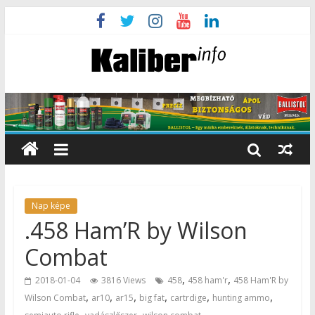
Nap képe
.458 Ham’R by Wilson
Combat
,
,
2018-01-04
3816 Views
458
458 ham'r
458 Ham'R by
,
,
,
,
,
,
Wilson Combat
ar10
ar15
big fat
cartrdige
hunting ammo
,
,