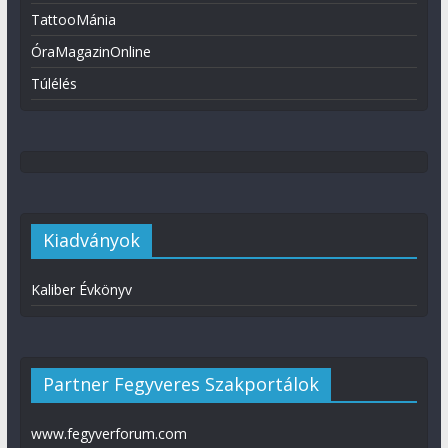
TattooMánia
ÓraMagazinOnline
Túlélés
Kiadványok
Kaliber Évkönyv
Partner Fegyveres Szakportálok
www.fegyverforum.com