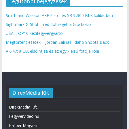
Legutóbbi bejegyzések
Smith and Wesson AXE Pistol és SBR .300 BLK kaliberben
Sightmark G-Shot – red dot régebbi Glockokra
USA: TOP10 kézifegyvergyártó
Megtörtént esetek – Jordan Salinas: Idaho Shoots Back
AK-47: a CIA első rajza és az egyik első fotója róla
DirexMédia Kft
DirexMédia Kft.
Fegyvervideo.hu
Kaliber Magazin