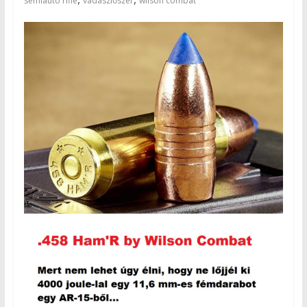
semiauto rifle
vadászlőszer
wilson combat