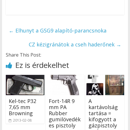
←
Elhunyt a GSG9 alapító-parancsnoka
CZ kézigránátok a cseh haderőnek
→
Share This Post:
Ez is érdekelhet
Kel-tec P32
Fort-14R 9
A
7,65 mm
mm PA
kartávolság
Browning
Rubber
tartása =
gumilövedék
kifogyott a
2013-02-08
es pisztoly
gázpisztoly