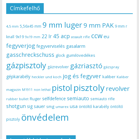
Címkefelhő
9 mm luger
9 mm PAK
5,56x45 mm
9 mm r
4,5 mm
ccw
45 acp
22 lr
eu
knall
9x19
9x19 mm
assault rifle
fegyverjog
gasalarm
fegyverviselés
gasschreckschuss
gumilövedékes
glock
gázpisztoly
gázriasztó
gázrevolver
gázspray
jog és fegyver
gépkarabély
kaliber
heckler und koch
Kaliber
pisztoly
pistol
revolver
magazin
non lethal
M1911
semiauto
selfdefence
Ruger
semiauto rifle
rubber bullet
shotgun
usa
sig sauer
smg
öntöltő karabély
öntöltő
umarex
önvédelem
pisztoly