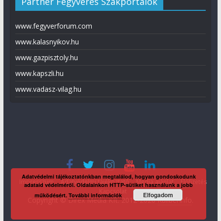
Partner Fegyveres Szakportálok
www.fegyverforum.com
www.kalasnyikov.hu
www.gazpisztoly.hu
www.kapszli.hu
www.vadasz-vilag.hu
Adatvédelmi tájékoztatónkban megtalálod, hogyan gondoskodunk
Impresszum
Adatvédelmi tájékoztató
Média ajánlat
Előfizetés
adataid védelméről. Oldalainkon HTTP-sütiket használunk a jobb
Kapcsolat
Elfogadom
működésért.
További információk
Copyright © Direx Média Kft. 2012-2026
KaliberInfo
.