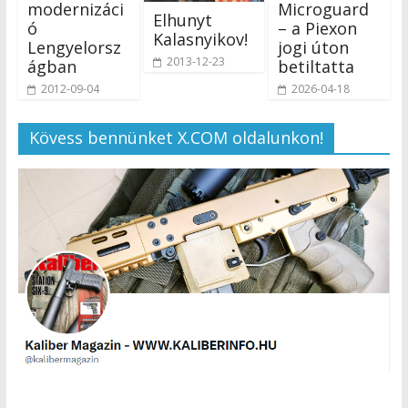
modernizáci
Microguard
Elhunyt
ó
– a Piexon
Kalasnyikov!
Lengyelorsz
jogi úton
2013-12-23
ágban
betiltatta
2012-09-04
2026-04-18
Kövess bennünket X.COM oldalunkon!