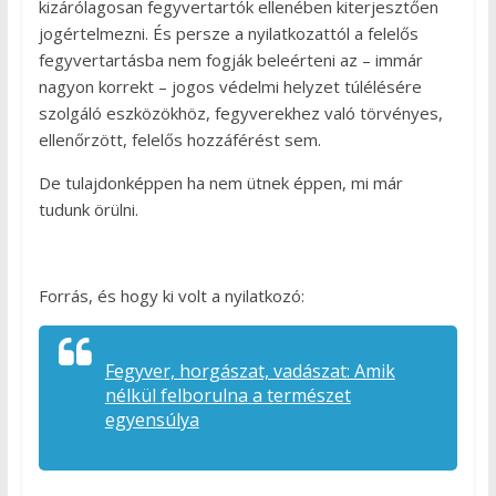
kizárólagosan fegyvertartók ellenében kiterjesztően
jogértelmezni. És persze a nyilatkozattól a felelős
fegyvertartásba nem fogják beleérteni az – immár
nagyon korrekt – jogos védelmi helyzet túlélésére
szolgáló eszközökhöz, fegyverekhez való törvényes,
ellenőrzött, felelős hozzáférést sem.
De tulajdonképpen ha nem ütnek éppen, mi már
tudunk örülni.
Forrás, és hogy ki volt a nyilatkozó:
Fegyver, horgászat, vadászat: Amik
nélkül felborulna a természet
egyensúlya