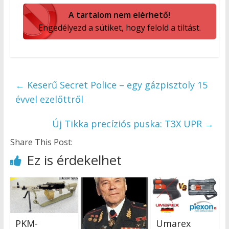
A tartalom nem elérhető!
Engedélyezd a sütiket, hogy felold a tiltást.
←
Keserű Secret Police – egy gázpisztoly 15
évvel ezelőttről
Új Tikka precíziós puska: T3X UPR
→
Share This Post:
Ez is érdekelhet
PKM-
Umarex