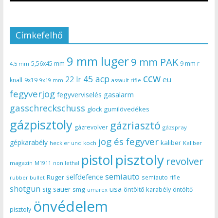
Címkefelhő
9 mm luger
9 mm PAK
5,56x45 mm
9 mm r
4,5 mm
ccw
45 acp
22 lr
eu
knall
9x19
9x19 mm
assault rifle
fegyverjog
gasalarm
fegyverviselés
gasschreckschuss
gumilövedékes
glock
gázpisztoly
gázriasztó
gázrevolver
gázspray
jog és fegyver
gépkarabély
kaliber
heckler und koch
Kaliber
pisztoly
pistol
revolver
magazin
non lethal
M1911
semiauto
selfdefence
Ruger
semiauto rifle
rubber bullet
shotgun
usa
sig sauer
smg
öntöltő karabély
öntöltő
umarex
önvédelem
pisztoly