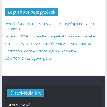
Legutóbbi bejegyzések
Rendőrségi ÖNVÉDELMI TANÁCSOK – egyfajta HÜLYESÉGI
verseny:-)
Umarex TPX50 .50 paintball/pepperball/traumatikus marker
Smith and Wesson AXE Pistol és SBR .300 BLK kaliberben
Sightmark G-Shot – red dot régebbi Glockokra
USA: TOP10 kézifegyvergyártó
DirexMédia Kft
DirexMédia Kft.