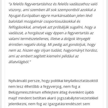
“a felelős fegyvertartáshoz és felelős vadászathoz való
viszony, ami szemben áll sok szempontból azokkal a
Nyugat-Európában egyre markánsabban jelen lévő
baloldali mozgalmár csoportosulásokkal és
felfogásokkal, amelyek azt próbálják sugallni, hogy a
vadászat, a horgászat vagy éppen a fegyvertartás az
valami természetellenes, illetve a dolgok lényegét
érintően negatív dolog. Mi pedig azt gondoljuk, hogy
nem az, hiszen egy olyan tudást, hagyományt hordoz,
ami az embert segített kiemelni például az
állatvilágból.”
Nyilvánvaló persze, hogy politikai kinyilatkoztatásoktól
nem lesz élhetőbb a fegyverjog, nem fog a
Belügyminisztérium elfelejteni átlag évenként újabb
majd’ mindent betiltani akaró jogszabálytervezetekkel
jelentkezni, nem fog az Igazgatásrendészet sem