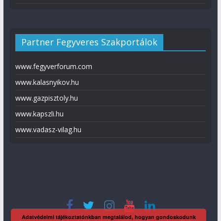
Partner Fegyveres Szakportálok
www.fegyverforum.com
www.kalasnyikov.hu
www.gazpisztoly.hu
www.kapszli.hu
www.vadasz-vilag.hu
Adatvédelmi tájékoztatónkban megtalálod, hogyan gondoskodunk