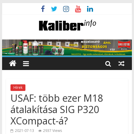
Hírek
USAF: több ezer M18
átalakítása SIG P320
XCompact-á?
2021-07-13
2937 Views