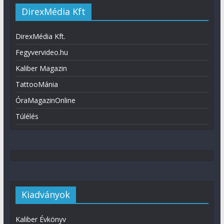
DirexMédia Kft
DirexMédia Kft.
Fegyvervideo.hu
Kaliber Magazin
TattooMánia
ÓraMagazinOnline
Túlélés
Kiadványok
Kaliber Évkönyv