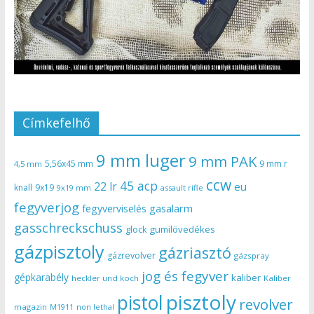
Címkefelhő
9 mm luger
9 mm PAK
5,56x45 mm
9 mm r
4,5 mm
ccw
45 acp
22 lr
eu
knall
9x19
9x19 mm
assault rifle
fegyverjog
gasalarm
fegyverviselés
gasschreckschuss
gumilövedékes
glock
gázpisztoly
gázriasztó
gázrevolver
gázspray
jog és fegyver
gépkarabély
kaliber
heckler und koch
Kaliber
pisztoly
pistol
revolver
magazin
non lethal
M1911