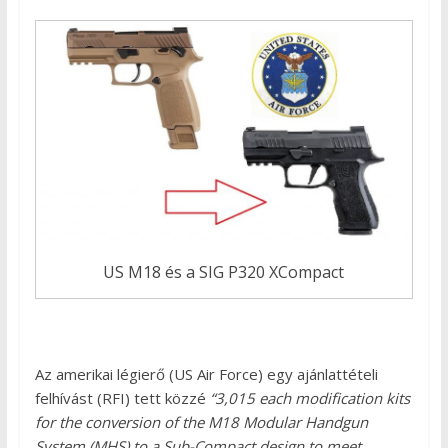
US M18 és a SIG P320 XCompact
Az amerikai légierő (US Air Force) egy ajánlattételi
felhívást (RFI) tett közzé
“3,015 each modification kits
for the conversion of the M18 Modular Handgun
System (MHS) to a Sub-Compact design to meet