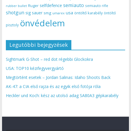
semiauto
selfdefence
Ruger
semiauto rifle
rubber bullet
shotgun
usa
sig sauer
smg
öntöltő karabély
öntöltő
umarex
önvédelem
pisztoly
Legutóbbi bejegyzések
Sightmark G-Shot – red dot régebbi Glockokra
USA: TOP10 kézifegyvergyártó
Megtörtént esetek – Jordan Salinas: Idaho Shoots Back
AK-47: a CIA első rajza és az egyik első fotója róla
Heckler und Koch: kész az utolsó adag SA80A3 gépkarabély