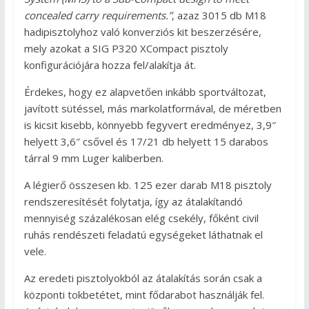
concealed carry requirements.”
, azaz 3015 db M18
hadipisztolyhoz való konverziós kit beszerzésére,
mely azokat a SIG P320 XCompact pisztoly
konfigurációjára hozza fel/alakítja át.
Érdekes, hogy ez alapvetően inkább sportváltozat,
javított sütéssel, más markolatformával, de méretben
is kicsit kisebb, könnyebb fegyvert eredményez, 3,9″
helyett 3,6″ csővel és 17/21 db helyett 15 darabos
tárral 9 mm Luger kaliberben.
A légierő összesen kb. 125 ezer darab M18 pisztoly
rendszeresítését folytatja, így az átalakítandó
mennyiség százalékosan elég csekély, főként civil
ruhás rendészeti feladatú egységeket láthatnak el
vele.
Az eredeti pisztolyokból az átalakítás során csak a
központi tokbetétet, mint fődarabot használják fel.