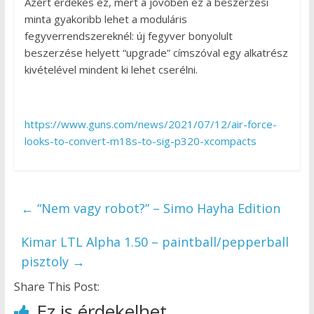
Azért érdekes ez, mert a jövőben ez a beszerzési
minta gyakoribb lehet a moduláris
fegyverrendszereknél: új fegyver bonyolult
beszerzése helyett “upgrade” címszóval egy alkatrész
kivételével mindent ki lehet cserélni.
https://www.guns.com/news/2021/07/12/air-force-
looks-to-convert-m18s-to-sig-p320-xcompacts
←
“Nem vagy robot?” – Simo Hayha Edition
Kimar LTL Alpha 1.50 – paintball/pepperball
pisztoly
→
Share This Post:
Ez is érdekelhet