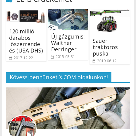
120 millió
ÚJ gázgumis:
darabos
Sauer
Walther
lőszerrendel
traktoros
Derringer
és (USA DHS)
puska
2015-03-31
2017-12-22
2019-06-12
Kövess bennünket X.COM oldalunkon!