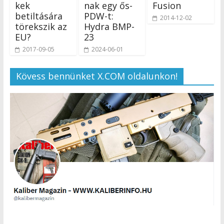
kek
nak egy ős-
Fusion
betiltására
PDW-t:
2014-12-02
törekszik az
Hydra BMP-
EU?
23
2017-09-05
2024-06-01
Kövess bennünket X.COM oldalunkon!