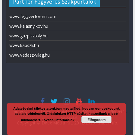
Partner Fegyveres Szakportálok
www.fegyverforum.com
www.kalasnyikov.hu
www.gazpisztoly.hu
www.kapszli.hu
www.vadasz-vilag.hu
Adatvédelmi tájékoztatónkban megtalálod, hogyan gondoskodunk
Impresszum
Adatvédelmi tájékoztató
Média ajánlat
Előfizetés
adataid védelméről. Oldalainkon HTTP-sütiket használunk a jobb
Kapcsolat
Elfogadom
működésért.
További információk
Copyright © Direx Média Kft. 2012-2026
KaliberInfo
.