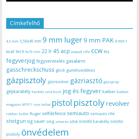
Címkefelhő
9 mm luger
9 mm PAK
5,56x45 mm
9 mm r
4,5 mm
ccw
45 acp
22 lr
eu
knall
9x19
9x19 mm
assault rifle
fegyverjog
gasalarm
fegyverviselés
gasschreckschuss
gumilövedékes
glock
gázpisztoly
gázriasztó
gázrevolver
gázspray
jog és fegyver
gépkarabély
kaliber
heckler und koch
Kaliber
pisztoly
pistol
revolver
magazin
non lethal
M1911
semiauto
selfdefence
Ruger
semiauto rifle
rubber bullet
shotgun
usa
sig sauer
smg
öntöltő karabély
öntöltő
umarex
önvédelem
pisztoly