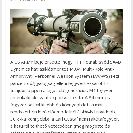
M3E1 beszerzés
usa
A US ARMY bejelentette, hogy 1111 darab svéd SAAB
Dynamics hátrasiklásmentes M3A1 Multi-Role Anti-
Armor/Anti-Personnel Weapon System (MAAWS) kézi
páncéltörő/gyalogság elleni fegyvert vásárol. Ez
tulajdonképpen a legújabb generációs M4 fegyver
amerikaiknak szánt exportváltozata. A 84 mm-es
fegyver sokkal kisebb és könnyebb lett a már
rendszerben levő elődmodellnél (14%-kal rövidebb,
30%-kal könnyebb), a Carl Gustaf nem rakétafegyver,
a hátulról tölthető vetőcsőben (meg mögötte és
előtte) ég el a kivetőtöltet, nincs a lövedéknek