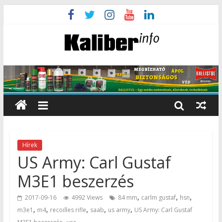
Hírek
US Army: Carl Gustaf
M3E1 beszerzés
,
,
,
2017-09-16
4992 Views
84 mm
carlm gustaf
hsn
,
,
,
,
,
m3e1
m4
recoilles rifle
saab
us army
US Army: Carl Gustaf
,