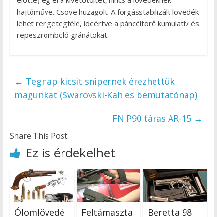
hajtóműve. Csöve huzagolt. A forgásstabilizált lövedék
lehet rengetegféle, ideértve a páncéltörő kumulatív és
repeszromboló gránátokat.
←
Tegnap kicsit snipernek érezhettük
magunkat (Swarovski-Kahles bemutatónap)
FN P90 táras AR-15
→
Share This Post:
Ez is érdekelhet
Ólomlövedé
Feltámaszta
Beretta 98