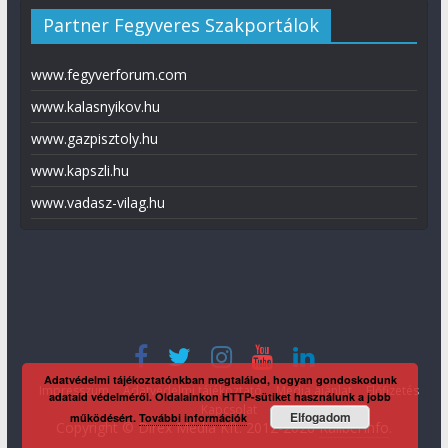
Partner Fegyveres Szakportálok
www.fegyverforum.com
www.kalasnyikov.hu
www.gazpisztoly.hu
www.kapszli.hu
www.vadasz-vilag.hu
Adatvédelmi tájékoztatónkban megtalálod, hogyan gondoskodunk
Impresszum
Adatvédelmi tájékoztató
Média ajánlat
Előfizetés
adataid védelméről. Oldalainkon HTTP-sütiket használunk a jobb
Kapcsolat
Elfogadom
működésért.
További információk
Copyright © Direx Média Kft. 2012-2026
KaliberInfo
.