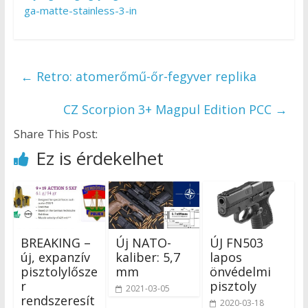
ga-matte-stainless-3-in
←
Retro: atomerőmű-őr-fegyver replika
CZ Scorpion 3+ Magpul Edition PCC
→
Share This Post:
Ez is érdekelhet
BREAKING –
Új NATO-
ÚJ FN503
új, expanzív
kaliber: 5,7
lapos
pisztolylősze
mm
önvédelmi
r
pisztoly
2021-03-05
rendszeresít
2020-03-18