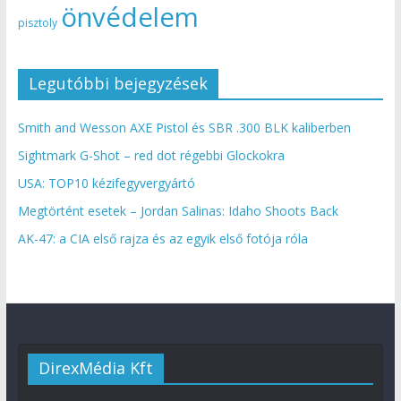
önvédelem
pisztoly
Legutóbbi bejegyzések
Smith and Wesson AXE Pistol és SBR .300 BLK kaliberben
Sightmark G-Shot – red dot régebbi Glockokra
USA: TOP10 kézifegyvergyártó
Megtörtént esetek – Jordan Salinas: Idaho Shoots Back
AK-47: a CIA első rajza és az egyik első fotója róla
DirexMédia Kft