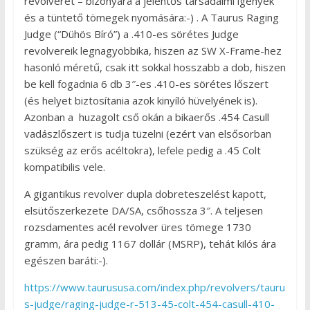
revolverét – bizonyára a jelentős társadalmi igények
és a tüntető tömegek nyomására:-) . A Taurus Raging
Judge (“Dühös Bíró”) a .410-es sörétes Judge
revolvereik legnagyobbika, hiszen az SW X-Frame-hez
hasonló méretű, csak itt sokkal hosszabb a dob, hiszen
be kell fogadnia 6 db 3″-es .410-es sörétes lőszert
(és helyet biztosítania azok kinyíló hüvelyének is).
Azonban a huzagolt cső okán a bikaerős .454 Casull
vadászlőszert is tudja tüzelni (ezért van elsősorban
szükség az erős acéltokra), lefele pedig a .45 Colt
kompatibilis vele.
A gigantikus revolver dupla dobreteszelést kapott,
elsütőszerkezete DA/SA, csőhossza 3″. A teljesen
rozsdamentes acél revolver üres tömege 1730
gramm, ára pedig 1167 dollár (MSRP), tehát kilós ára
egészen baráti:-).
https://www.taurususa.com/index.php/revolvers/tauru
s-judge/raging-judge-r-513-45-colt-454-casull-410-