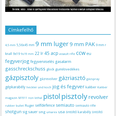
Címkefelhő
9 mm luger
9 mm PAK
5,56x45 mm
9 mm r
4,5 mm
ccw
45 acp
22 lr
eu
knall
9x19
9x19 mm
assault rifle
fegyverjog
gasalarm
fegyverviselés
gasschreckschuss
gumilövedékes
glock
gázpisztoly
gázriasztó
gázrevolver
gázspray
jog és fegyver
gépkarabély
kaliber
heckler und koch
Kaliber
pisztoly
pistol
revolver
magazin
non lethal
M1911
semiauto
selfdefence
Ruger
semiauto rifle
rubber bullet
shotgun
usa
sig sauer
smg
öntöltő karabély
öntöltő
umarex