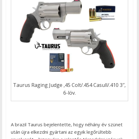
Taurus Raging Judge ,45 Colt/.454 Casull/.410 3″,
6-löv.
A brazil Taurus bejelentette, hogy néhány év szünet
után újra elkezdni gyártani az egyik legőrültebb