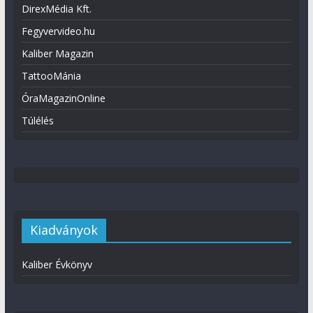
DirexMédia Kft.
Fegyvervideo.hu
Kaliber Magazin
TattooMánia
ÓraMagazinOnline
Túlélés
Kiadványok
Kaliber Évkönyv