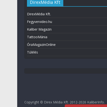
DirexMédia Kft
DirexMédia Kft.
Fegyvervideo.hu
Kaliber Magazin
TattooMánia
ÓraMagazinOnline
Túlélés
Copyright © Direx Média Kft. 2012-2026
KaliberInfo
.