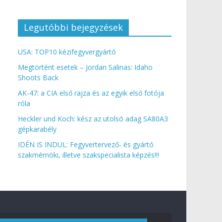
Legutóbbi bejegyzések
USA: TOP10 kézifegyvergyártó
Megtörtént esetek – Jordan Salinas: Idaho
Shoots Back
AK-47: a CIA első rajza és az egyik első fotója
róla
Heckler und Koch: kész az utolsó adag SA80A3
gépkarabély
IDÉN IS INDUL: Fegyvertervező- és gyártó
szakmérnöki, illetve szakspecialista képzés!!!