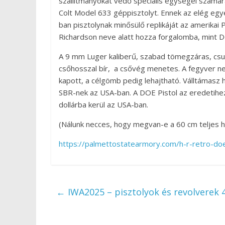
szállítmányokat védő speciális egységei számár
Colt Model 633 géppisztolyt. Ennek az elég egye
ban pisztolynak minősülő replikáját az amerikai
Richardson neve alatt hozza forgalomba, mint D
A 9 mm Luger kaliberű, szabad tömegzáras, csuko
csőhosszal bír, a csővég menetes. A fegyver n
kapott, a célgömb pedig lehajtható. Válltámasz 
SBR-nek az USA-ban. A DOE Pistol az eredetihe
dollárba kerül az USA-ban.
(Nálunk necces, hogy megvan-e a 60 cm teljes hos
https://palmettostatearmory.com/h-r-retro-do
←
IWA2025 – pisztolyok és revolverek 4