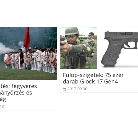
Fülöp-szigetek: 75 ezer
darab Glock 17 Gen4
tés: fegyveres
2017-09-30
ányőrzés és
ság
-13