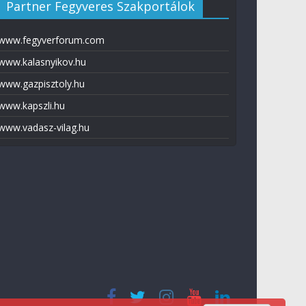
Partner Fegyveres Szakportálok
www.fegyverforum.com
www.kalasnyikov.hu
www.gazpisztoly.hu
www.kapszli.hu
www.vadasz-vilag.hu