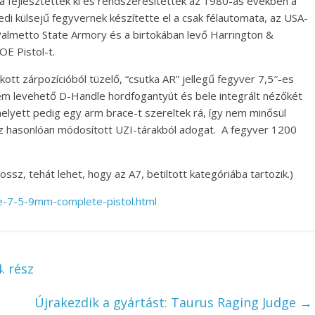
a fejlesztették ki és rendszeresítették az 1980-as években a
di külsejű fegyvernek készítette el a csak félautomata, az USA-
 Palmetto State Armory és a birtokában levő Harrington &
OE Pistol-t.
tt zárpozícióból tüzelő, “csutka AR” jellegű fegyver 7,5″-es
em levehető D-Handle hordfogantyút és bele integrált nézőkét
helyett pedig egy arm brace-t szereltek rá, így nem minősül
z hasonlóan módosított UZI-tárakból adogat. A fegyver 1200
sz, tehát lehet, hogy az A7, betiltott kategóriába tartozik.)
e-7-5-9mm-complete-pistol.html
. rész
Újrakezdik a gyártást: Taurus Raging Judge
→