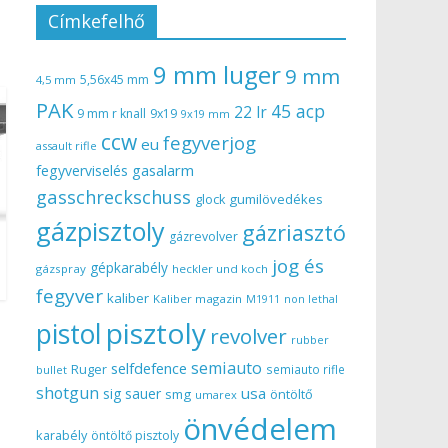
Címkefelhő
9 mm luger
9 mm
5,56x45 mm
4,5 mm
PAK
45 acp
22 lr
9 mm r knall
9x19
9x19 mm
ccw
fegyverjog
eu
assault rifle
gasalarm
fegyverviselés
gasschreckschuss
gumilövedékes
glock
gázpisztoly
gázriasztó
gázrevolver
jog és
gépkarabély
gázspray
heckler und koch
fegyver
kaliber
Kaliber magazin
non lethal
M1911
pisztoly
pistol
revolver
rubber
semiauto
selfdefence
Ruger
semiauto rifle
bullet
shotgun
usa
sig sauer
smg
öntöltő
umarex
önvédelem
karabély
öntöltő pisztoly