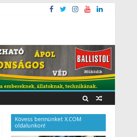
Kövess bennünket X.COM
oldalunkon!