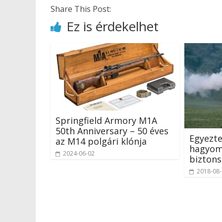
Share This Post:
Ez is érdekelhet
Springfield Armory M1A
50th Anniversary – 50 éves
Egyezte
az M14 polgári klónja
hagyom
2024-06-02
bizton
2018-08