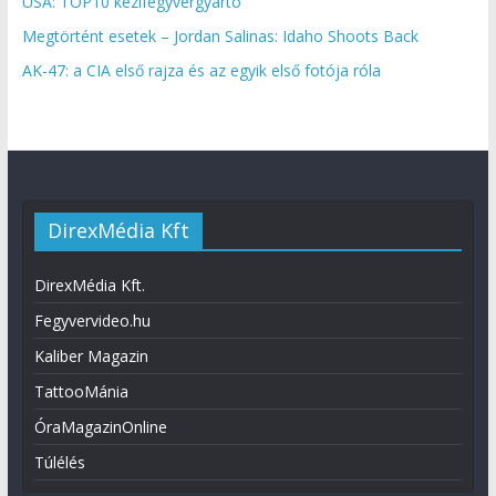
USA: TOP10 kézifegyvergyártó
Megtörtént esetek – Jordan Salinas: Idaho Shoots Back
AK-47: a CIA első rajza és az egyik első fotója róla
DirexMédia Kft
DirexMédia Kft.
Fegyvervideo.hu
Kaliber Magazin
TattooMánia
ÓraMagazinOnline
Túlélés