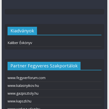
Kiadványok
Kaliber Évkönyv
Partner Fegyveres Szakportálok
www.fegyverforum.com
www.kalasnyikov.hu
www.gazpisztoly.hu
www.kapszli.hu
www.vadasz-vilag.hu