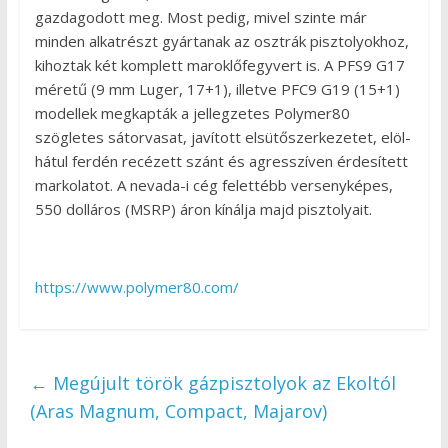
gazdagodott meg. Most pedig, mivel szinte már
minden alkatrészt gyártanak az osztrák pisztolyokhoz,
kihoztak két komplett maroklőfegyvert is. A PFS9 G17
méretű (9 mm Luger, 17+1), illetve PFC9 G19 (15+1)
modellek megkapták a jellegzetes Polymer80
szögletes sátorvasat, javított elsütőszerkezetet, elöl-
hátul ferdén recézett szánt és agresszíven érdesített
markolatot. A nevada-i cég felettébb versenyképes,
550 dolláros (MSRP) áron kínálja majd pisztolyait.
https://www.polymer80.com/
←
Megújult török gázpisztolyok az Ekoltól
(Aras Magnum, Compact, Majarov)