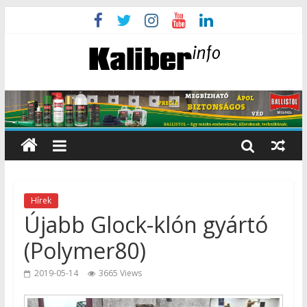
Hírek
Újabb Glock-klón gyártó
(Polymer80)
2019-05-14
3665 Views