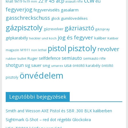
ccw
45 acp
22 lr
eu
knall
9x19
9x19 mm
assault rifle
fegyverjog
gasalarm
fegyverviselés
gasschreckschuss
gumilövedékes
glock
gázpisztoly
gázriasztó
gázrevolver
gázspray
jog és fegyver
gépkarabély
kaliber
heckler und koch
Kaliber
pisztoly
pistol
revolver
magazin
non lethal
M1911
semiauto
selfdefence
Ruger
semiauto rifle
rubber bullet
shotgun
usa
sig sauer
smg
öntöltő karabély
öntöltő
umarex
önvédelem
pisztoly
Legutóbbi bejegyzések
Smith and Wesson AXE Pistol és SBR .300 BLK kaliberben
Sightmark G-Shot – red dot régebbi Glockokra