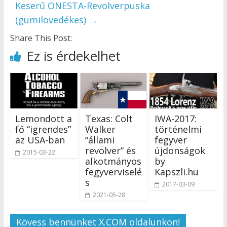
Keserű ONESTA-Revolverpuska
(gumilövedékes)
→
Share This Post:
Ez is érdekelhet
Lemondott a
Texas: Colt
IWA-2017:
fő “igrendes”
Walker
történelmi
az USA-ban
“állami
fegyver
revolver” és
újdonságok
2015-03-22
alkotmányos
by
fegyverviselé
Kapszli.hu
s
2017-03-09
2021-05-28
Kövess bennünket X.COM oldalunkon!