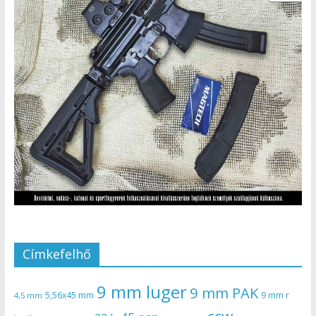
Címkefelhő
9 mm luger
9 mm PAK
5,56x45 mm
9 mm r
4,5 mm