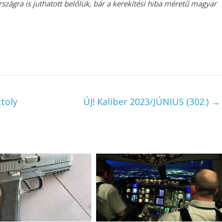
zágra is juthatott belőlük, bár a kerekítési hiba méretű magyar
toly
ÚJ! Kaliber 2023/JÚNIUS (302.)
→