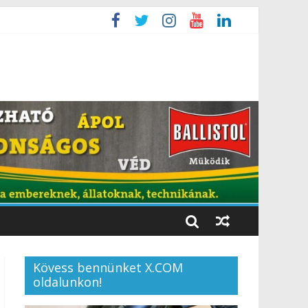
Kövess bennünket X.COM
oldalunkon!