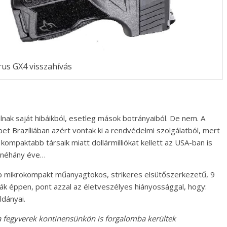
us GX4 visszahívás
nak saját hibáikból, esetleg mások botrányaiból. De nem. A
et Brazíliában azért vontak ki a rendvédelmi szolgálatból, mert
 kompaktabb társaik miatt dollármilliókat kellett az USA-ban is
a néhány éve…
bb mikrokompakt műanyagtokos, strikeres elsütőszerkezetű, 9
ják éppen, pont azzal az életveszélyes hiányossággal, hogy:
dányai.
k a fegyverek kontinensünkön is forgalomba kerültek