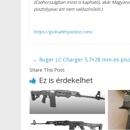
(Csehországban most is kapható), akár Magyarors
pisztolypiac ezt nem valószínűsíti.)
https://gx4safetynotice.com/
←
Ruger LC Charger 5,7×28 mm-es pisz
Share This Post:
Ez is érdekelhet