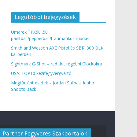
Legutóbbi bejegyzések
Umarex TPX50 .50
paintball/pepperball/traumatikus marker
Smith and Wesson AXE Pistol és SBR .300 BLK
kaliberben
Sightmark G-Shot – red dot régebbi Glockokra
USA: TOP10 kézifegyvergyártó
Megtörtént esetek – Jordan Salinas: Idaho
Shoots Back
Partner Fegyveres Szakportálok