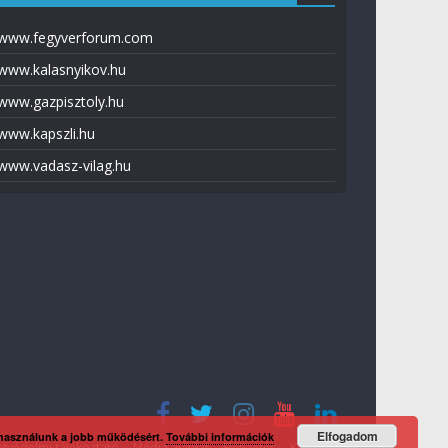
www.fegyverforum.com
www.kalasnyikov.hu
www.gazpisztoly.hu
www.kapszli.hu
www.vadasz-vilag.hu
Elfogadom
 használunk a jobb működésért.
További információk
tvédelmi tájékoztató
Média ajánlat
Előfizetés
Kapcsolat