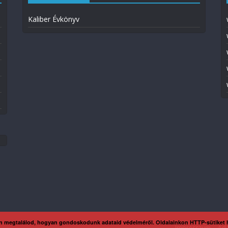
Kaliber Évkönyv
n megtalálod, hogyan gondoskodunk adataid védelméről. Oldalainkon HTTP-sütiket
Impresszum
Ada