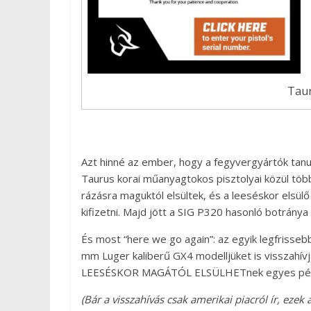
Taur
Azt hinné az ember, hogy a fegyvergyártók tanul
Taurus korai műanyagtokos pisztolyai közül több
rázásra maguktól elsültek, és a leeséskor elsülő
kifizetni. Majd jött a SIG P320 hasonló botrány
És most “here we go again”: az egyik legfrisse
mm Luger kaliberű GX4 modelljüket is visszahív
LEESÉSKOR MAGÁTÓL ELSÜLHETnek egyes pél
(Bár a visszahívás csak amerikai piacról ír, eze