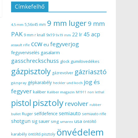
Címkefelhő
9 mm luger
9 mm
5,56x45 mm
4,5 mm
PAK
45 acp
22 lr
9 mm r knall
9x19
9x19 mm
ccw
fegyverjog
eu
assault rifle
gasalarm
fegyverviselés
gasschreckschuss
gumilövedékes
glock
gázpisztoly
gázriasztó
gázrevolver
jog és
gépkarabély
gázspray
heckler und koch
fegyver
kaliber
Kaliber magazin
non lethal
M1911
pisztoly
pistol
revolver
rubber
semiauto
selfdefence
Ruger
semiauto rifle
bullet
shotgun
usa
sig sauer
smg
öntöltő
umarex
önvédelem
karabély
öntöltő pisztoly