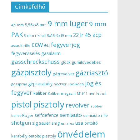
Címkefelhő
9 mm luger
9 mm
5,56x45 mm
4,5 mm
PAK
45 acp
22 lr
9 mm r knall
9x19
9x19 mm
ccw
fegyverjog
eu
assault rifle
gasalarm
fegyverviselés
gasschreckschuss
gumilövedékes
glock
gázpisztoly
gázriasztó
gázrevolver
jog és
gépkarabély
gázspray
heckler und koch
fegyver
kaliber
Kaliber magazin
non lethal
M1911
pisztoly
pistol
revolver
rubber
semiauto
selfdefence
Ruger
semiauto rifle
bullet
shotgun
usa
sig sauer
smg
öntöltő
umarex
önvédelem
karabély
öntöltő pisztoly