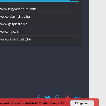
www.fegyverforum.com
www.kalasnyikov.hu
www.gazpisztoly.hu
www.kapszli.hu
www.vadasz-vilag.hu
Elfogadom
 használunk a jobb működésért.
További információk
tvédelmi tájékoztató
Média ajánlat
Előfizetés
Kapcsolat