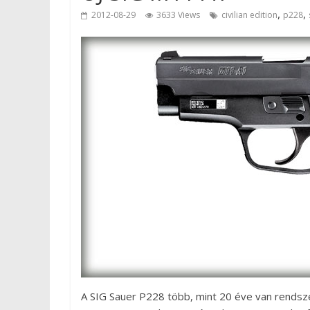
,
,
2012-08-29
3633 Views
civilian edition
p228
A SIG Sauer P228 több, mint 20 éve van rendsz