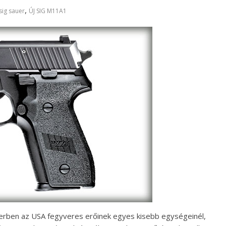
,
sig sauer
ÚJ SIG M11A1
erben az USA fegyveres erőinek egyes kisebb egységeinél,