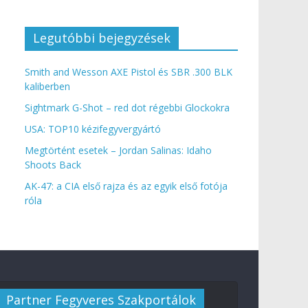
Legutóbbi bejegyzések
Smith and Wesson AXE Pistol és SBR .300 BLK
kaliberben
Sightmark G-Shot – red dot régebbi Glockokra
USA: TOP10 kézifegyvergyártó
Megtörtént esetek – Jordan Salinas: Idaho
Shoots Back
AK-47: a CIA első rajza és az egyik első fotója
róla
Partner Fegyveres Szakportálok