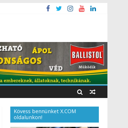
Kövess bennünket X.COM
oldalunkon!