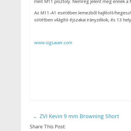
mint M11 pisztoly. Nemrég jelent meg ennek a fe
Az M11-A1 esetében lemezből hajlított/hegeszte
sötétben világító éjszakai irányzékok, és 13 he
www.sigsauer.com
←
ZVI Kevin 9 mm Browning Short
Share This Post: