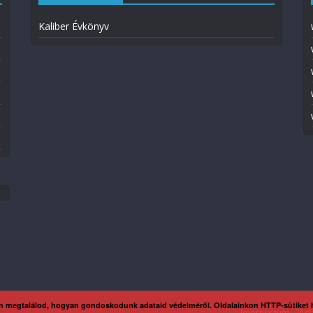
Kaliber Évkönyv
n megtalálod, hogyan gondoskodunk adataid védelméről. Oldalainkon HTTP-sütiket
Impresszum
Ada