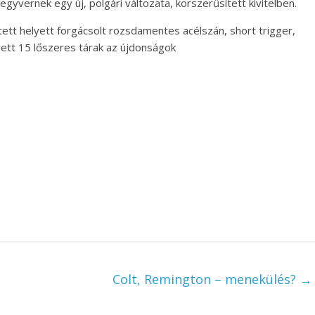
gyvernek egy új, polgári változata, korszerűsített kivitelben.
tt helyett forgácsolt rozsdamentes acélszán, short trigger,
lyett 15 lőszeres tárak az újdonságok
Colt, Remington – menekülés?
→