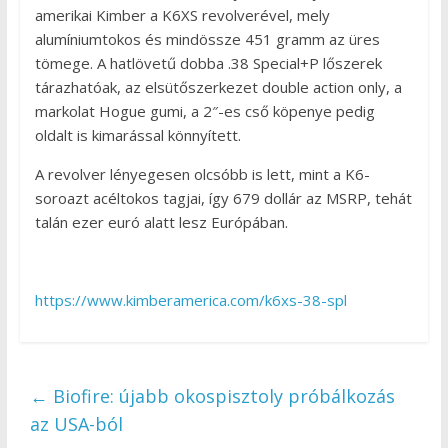
amerikai Kimber a K6XS revolverével, mely
alumíniumtokos és mindössze 451 gramm az üres
tömege. A hatlövetű dobba .38 Special+P lőszerek
tárazhatóak, az elsütőszerkezet double action only, a
markolat Hogue gumi, a 2″-es cső köpenye pedig
oldalt is kimarással könnyített.
A revolver lényegesen olcsóbb is lett, mint a K6-
soroazt acéltokos tagjai, így 679 dollár az MSRP, tehát
talán ezer euró alatt lesz Európában.
https://www.kimberamerica.com/k6xs-38-spl
←
Biofire: újabb okospisztoly próbálkozás
az USA-ból