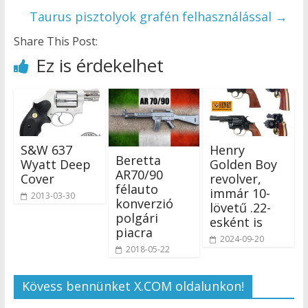
Taurus pisztolyok grafén felhasználással
→
Share This Post:
Ez is érdekelhet
S&W 637
Henry
Beretta
Wyatt Deep
Golden Boy
AR70/90
Cover
revolver,
félauto
immár 10-
2013-03-30
konverzió
lövetű .22-
polgári
esként is
piacra
2024-09-20
2018-05-22
Kövess bennünket X.COM oldalunkon!