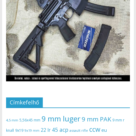
Címkefelhő
9 mm luger
9 mm PAK
5,56x45 mm
9 mm r
4,5 mm
ccw
45 acp
22 lr
eu
knall
9x19
9x19 mm
assault rifle