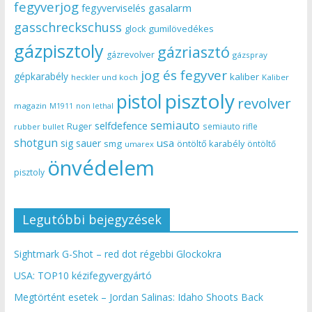
fegyverjog
gasalarm
fegyverviselés
gasschreckschuss
gumilövedékes
glock
gázpisztoly
gázriasztó
gázrevolver
gázspray
jog és fegyver
gépkarabély
kaliber
heckler und koch
Kaliber
pisztoly
pistol
revolver
magazin
non lethal
M1911
semiauto
selfdefence
Ruger
semiauto rifle
rubber bullet
shotgun
usa
sig sauer
smg
öntöltő karabély
öntöltő
umarex
önvédelem
pisztoly
Legutóbbi bejegyzések
Sightmark G-Shot – red dot régebbi Glockokra
USA: TOP10 kézifegyvergyártó
Megtörtént esetek – Jordan Salinas: Idaho Shoots Back