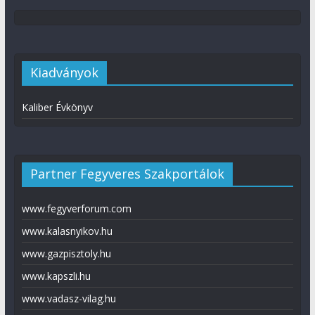
Kiadványok
Kaliber Évkönyv
Partner Fegyveres Szakportálok
www.fegyverforum.com
www.kalasnyikov.hu
www.gazpisztoly.hu
www.kapszli.hu
www.vadasz-vilag.hu