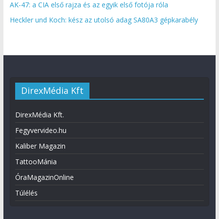
AK-47: a CIA első rajza és az egyik első fotója róla
Heckler und Koch: kész az utolsó adag SA80A3 gépkarabély
DirexMédia Kft
DirexMédia Kft.
Fegyvervideo.hu
Kaliber Magazin
TattooMánia
ÓraMagazinOnline
Túlélés