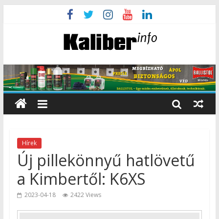
Hírek
Új pillekönnyű hatlövetű
a Kimbertől: K6XS
2023-04-18
2422 Views