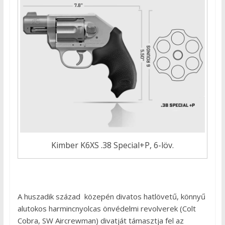
Kimber K6XS .38 Special+P, 6-löv.
A huszadik század közepén divatos hatlövetű, könnyű
alutokos harmincnyolcas önvédelmi revolverek (Colt
Cobra, SW Aircrewman) divatját támasztja fel az