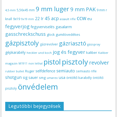
9 mm luger
9 mm PAK
5,56x45 mm
9 mm r
4,5 mm
ccw
45 acp
22 lr
eu
knall
9x19
9x19 mm
assault rifle
fegyverjog
gasalarm
fegyverviselés
gasschreckschuss
gumilövedékes
glock
gázpisztoly
gázriasztó
gázrevolver
gázspray
jog és fegyver
gépkarabély
kaliber
heckler und koch
Kaliber
pisztoly
pistol
revolver
magazin
non lethal
M1911
semiauto
selfdefence
Ruger
semiauto rifle
rubber bullet
shotgun
usa
sig sauer
smg
öntöltő karabély
öntöltő
umarex
önvédelem
pisztoly
Legutóbbi bejegyzések