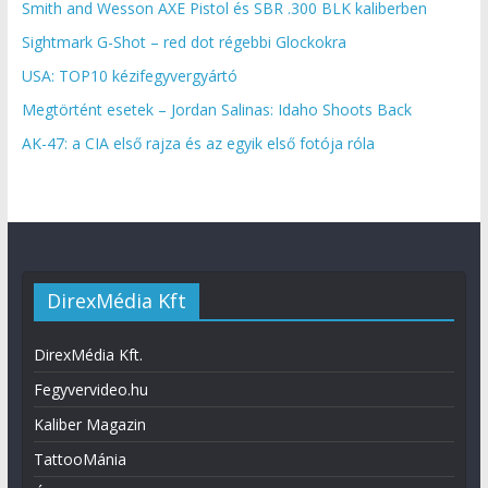
Smith and Wesson AXE Pistol és SBR .300 BLK kaliberben
Sightmark G-Shot – red dot régebbi Glockokra
USA: TOP10 kézifegyvergyártó
Megtörtént esetek – Jordan Salinas: Idaho Shoots Back
AK-47: a CIA első rajza és az egyik első fotója róla
DirexMédia Kft
DirexMédia Kft.
Fegyvervideo.hu
Kaliber Magazin
TattooMánia