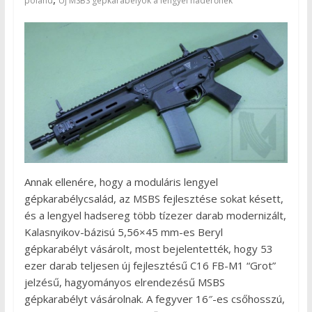
poland
Új MSBS gépkarabélyok a lengyel haderőnek
Annak ellenére, hogy a moduláris lengyel
gépkarabélycsalád, az MSBS fejlesztése sokat késett,
és a lengyel hadsereg több tízezer darab modernizált,
Kalasnyikov-bázisú 5,56×45 mm-es Beryl
gépkarabélyt vásárolt, most bejelentették, hogy 53
ezer darab teljesen új fejlesztésű
C16 FB-M1 “Grot”
jelzésű, hagyományos elrendezésű MSBS
gépkarabélyt vásárolnak. A fegyver 16″-es csőhosszú,