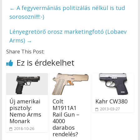
←
A fegyvermániás politizálás nélkül is tud
sorosozni!!!:-)
Lényegretörő orosz marketingfotó (Lobaev
Arms)
→
Share This Post:
Ez is érdekelhet
Colt
Kahr CW380
Új amerikai
M1911A1
pisztoly:
2013-03-27
Rail Gun –
Nemo Arms
4000
Monark
darabos
2018-10-26
rendelés?