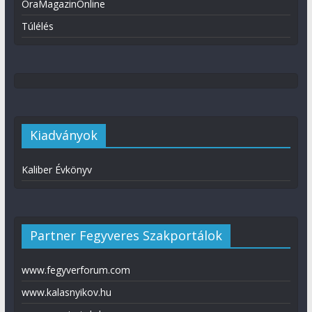
ÓraMagazinOnline
Túlélés
Kiadványok
Kaliber Évkönyv
Partner Fegyveres Szakportálok
www.fegyverforum.com
www.kalasnyikov.hu