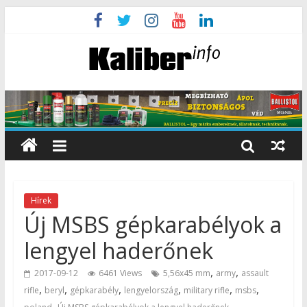
Hírek
Új MSBS gépkarabélyok a
lengyel haderőnek
,
,
2017-09-12
6461 Views
5,56x45 mm
army
assault
,
,
,
,
,
,
rifle
beryl
gépkarabély
lengyelország
military rifle
msbs
,