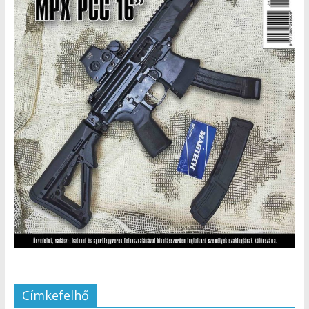
Címkefelhő