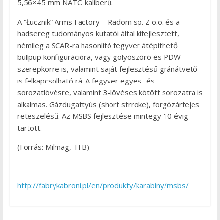
5,56×45 mm NATO kaliberű.
A
“Łucznik” Arms Factory – Radom sp. Z o.o.
és a
hadsereg tudományos kutatói által kifejlesztett,
némileg a SCAR-ra hasonlító fegyver átépíthető
bullpup konfigurációra, vagy golyószóró és PDW
szerepkörre is, valamint saját fejlesztésű gránátvető
is felkapcsolható rá. A fegyver egyes- és
sorozatlövésre, valamint 3-lövéses kötött sorozatra is
alkalmas. Gázdugattyús (short strroke), forgózárfejes
reteszelésű. Az MSBS fejlesztése mintegy 10 évig
tartott.
(Forrás: Milmag, TFB)
http://fabrykabroni.pl/en/produkty/karabiny/msbs/