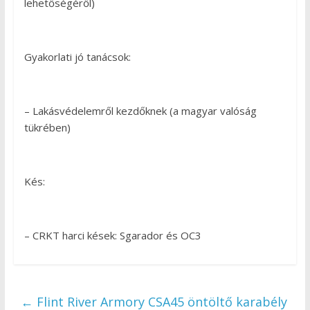
lehetőségéről)
Gyakorlati jó tanácsok:
– Lakásvédelemről kezdőknek (a magyar valóság
tükrében)
Kés:
– CRKT harci kések: Sgarador és OC3
←
Flint River Armory CSA45 öntöltő karabély