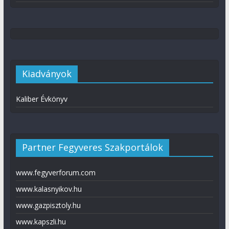
Kiadványok
Kaliber Évkönyv
Partner Fegyveres Szakportálok
www.fegyverforum.com
www.kalasnyikov.hu
www.gazpisztoly.hu
www.kapszli.hu