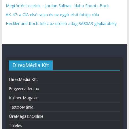
Megtörtént esetek – Jordan Salinas: Idaho Shoots Back
AK-47: a CIA első rajza és az egyik első fotója róla
Heckler und Koch: kész az utolsó adag SA80A3 gépkarabély
DirexMédia Kft
DirexMédia Kft.
Fegyvervideo.hu
Kaliber Magazin
TattooMánia
ÓraMagazinOnline
Túlélés