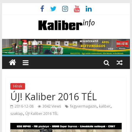
Hírek
ÚJ! Kaliber 2016 TÉL
,
,
2016-12-08
3042 Views
fegyvermagazin
kaliber
,
szaklap
ÚJ! Kaliber 2016 TÉL