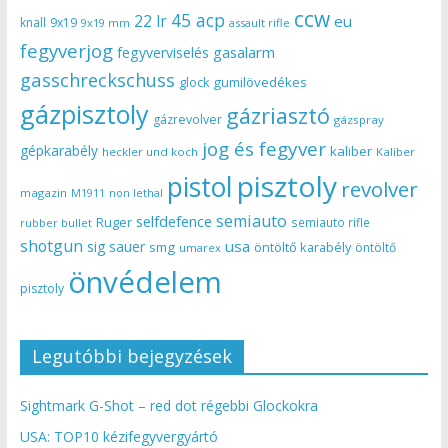
ccw
45 acp
22 lr
eu
knall
9x19
9x19 mm
assault rifle
fegyverjog
gasalarm
fegyverviselés
gasschreckschuss
gumilövedékes
glock
gázpisztoly
gázriasztó
gázrevolver
gázspray
jog és fegyver
gépkarabély
kaliber
heckler und koch
Kaliber
pisztoly
pistol
revolver
magazin
non lethal
M1911
semiauto
selfdefence
Ruger
semiauto rifle
rubber bullet
shotgun
usa
sig sauer
smg
öntöltő karabély
öntöltő
umarex
önvédelem
pisztoly
Legutóbbi bejegyzések
Sightmark G-Shot – red dot régebbi Glockokra
USA: TOP10 kézifegyvergyártó