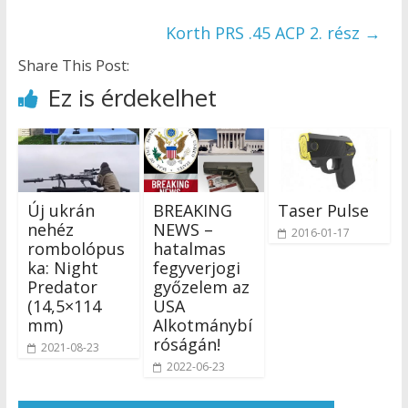
Korth PRS .45 ACP 2. rész
→
Share This Post:
Ez is érdekelhet
Új ukrán
BREAKING
Taser Pulse
nehéz
NEWS –
2016-01-17
rombolópus
hatalmas
ka: Night
fegyverjogi
Predator
győzelem az
(14,5×114
USA
mm)
Alkotmánybí
róságán!
2021-08-23
2022-06-23