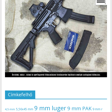
Címkefelhő
9 mm luger
9 mm PAK
5,56x45 mm
9 mm r
4,5 mm