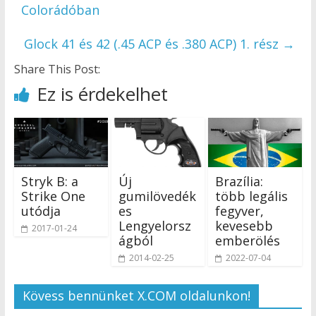
Colorádóban
Glock 41 és 42 (.45 ACP és .380 ACP) 1. rész
→
Share This Post:
Ez is érdekelhet
Stryk B: a
Új
Brazília:
Strike One
gumilövedék
több legális
utódja
es
fegyver,
Lengyelorsz
kevesebb
2017-01-24
ágból
emberölés
2014-02-25
2022-07-04
Kövess bennünket X.COM oldalunkon!