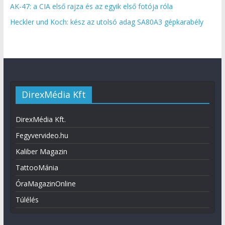
AK-47: a CIA első rajza és az egyik első fotója róla
Heckler und Koch: kész az utolsó adag SA80A3 gépkarabély
DirexMédia Kft
DirexMédia Kft.
Fegyvervideo.hu
Kaliber Magazin
TattooMánia
ÓraMagazinOnline
Túlélés