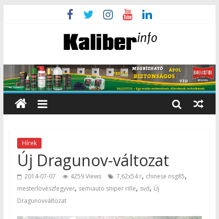
Hírek
Új Dragunov-változat
,
,
2014-07-07
4259 Views
7,62x54 r
chinese nsg85
,
,
,
mesterlövészfegyver
semiauto sniper rifle
svd
Új
Dragunovváltozat