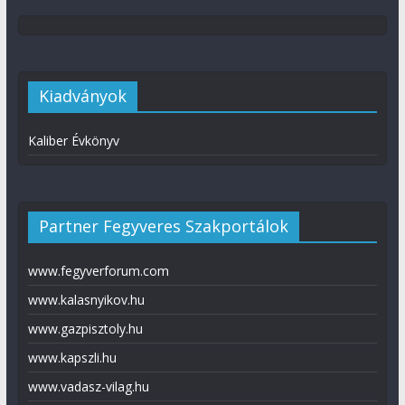
Kiadványok
Kaliber Évkönyv
Partner Fegyveres Szakportálok
www.fegyverforum.com
www.kalasnyikov.hu
www.gazpisztoly.hu
www.kapszli.hu
www.vadasz-vilag.hu