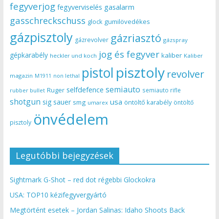
fegyverjog
gasalarm
fegyverviselés
gasschreckschuss
gumilövedékes
glock
gázpisztoly
gázriasztó
gázrevolver
gázspray
jog és fegyver
gépkarabély
kaliber
heckler und koch
Kaliber
pisztoly
pistol
revolver
magazin
non lethal
M1911
semiauto
selfdefence
Ruger
semiauto rifle
rubber bullet
shotgun
usa
sig sauer
smg
öntöltő karabély
öntöltő
umarex
önvédelem
pisztoly
Legutóbbi bejegyzések
Sightmark G-Shot – red dot régebbi Glockokra
USA: TOP10 kézifegyvergyártó
Megtörtént esetek – Jordan Salinas: Idaho Shoots Back