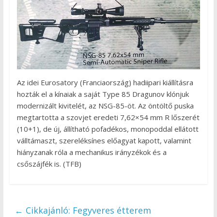
Az idei Eurosatory (Franciaország) hadiipari kiállításra
hozták el a kínaiak a saját Type 85 Dragunov klónjuk
modernizált kivitelét, az NSG-85-öt. Az öntöltő puska
megtartotta a szovjet eredeti 7,62×54 mm R lőszerét
(10+1), de új, állítható pofadékos, monopoddal ellátott
válltámaszt, szereléksínes előagyat kapott, valamint
hiányzanak róla a mechanikus irányzékok és a
csőszájfék is. (TFB)
←
Cikkajánló: Fegyveres étterem