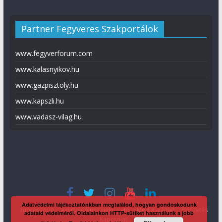
Partner Fegyveres Szakportálok
www.fegyverforum.com
www.kalasnyikov.hu
www.gazpisztoly.hu
www.kapszli.hu
www.vadasz-vilag.hu
Adatvédelmi tájékoztatónkban megtalálod, hogyan gondoskodunk
Impresszum
Adatvédelmi tájékoztató
Média ajánlat
Előfizetés
adataid védelméről. Oldalainkon HTTP-sütiket használunk a jobb
Kapcsolat