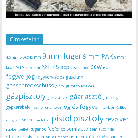
Címkefelhő
9 mm luger
9 mm PAK
5,56x45 mm
9 mm r
4,5 mm
ccw
45 acp
22 lr
eu
knall
9x19
9x19 mm
assault rifle
fegyverjog
gasalarm
fegyverviselés
gasschreckschuss
gumilövedékes
glock
gázpisztoly
gázriasztó
gázrevolver
gázspray
jog és fegyver
gépkarabély
kaliber
heckler und koch
Kaliber
pisztoly
pistol
revolver
magazin
non lethal
M1911
semiauto
selfdefence
Ruger
semiauto rifle
rubber bullet
shotgun
usa
sig sauer
smg
öntöltő karabély
öntöltő
umarex