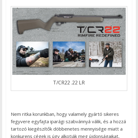
T/CR22 .22 LR
Nem ritka korunkban, hogy valamely gyártó sikeres
fegyvere egyfajta iparági szabvánnyá válik, és a hozzá
tartozó kiegészítők döbbenetes mennyisége miatt a
konkurens cégek is úgy alkotják meg újdonságaikat,