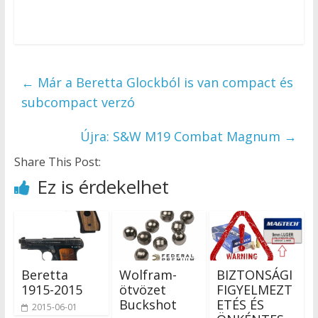
←
Már a Beretta Glockból is van compact és
subcompact verzó
Újra: S&W M19 Combat Magnum
→
Share This Post:
Ez is érdekelhet
Beretta
Wolfram-
BIZTONSÁGI
1915-2015
ötvözet
FIGYELMEZT
Buckshot
ETÉS ÉS
2015-06-01