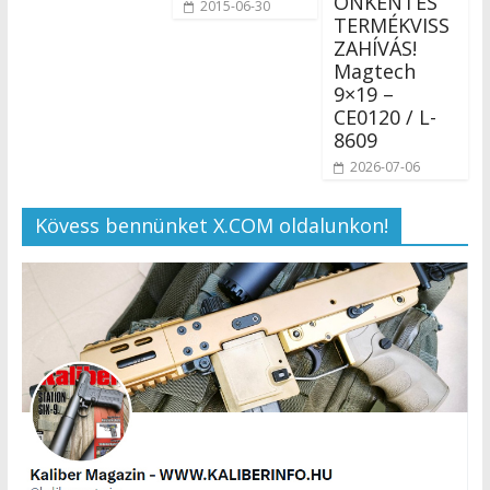
ÖNKÉNTES
2015-06-30
TERMÉKVISS
ZAHÍVÁS!
Magtech
9×19 –
CE0120 / L-
8609
2026-07-06
Kövess bennünket X.COM oldalunkon!