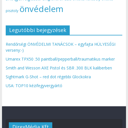
önvédelem
pisztoly
Legutóbbi bejegyzések
Rendőrségi ÖNVÉDELMI TANÁCSOK – egyfajta HÜLYESÉGI
verseny:-)
Umarex TPX50 .50 paintball/pepperball/traumatikus marker
Smith and Wesson AXE Pistol és SBR .300 BLK kaliberben
Sightmark G-Shot – red dot régebbi Glockokra
USA: TOP10 kézifegyvergyártó
DirexMédia Kft