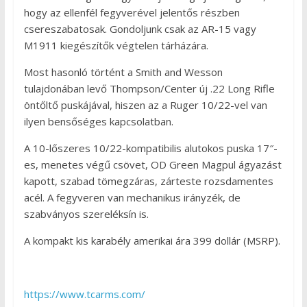
hogy az ellenfél fegyverével jelentős részben
csereszabatosak. Gondoljunk csak az AR-15 vagy
M1911 kiegészítők végtelen tárházára.
Most hasonló történt a Smith and Wesson
tulajdonában levő Thompson/Center új .22 Long Rifle
öntőltő puskájával, hiszen az a Ruger 10/22-vel van
ilyen bensőséges kapcsolatban.
A 10-lőszeres 10/22-kompatibilis alutokos puska 17″-
es, menetes végű csövet, OD Green Magpul ágyazást
kapott, szabad tömegzáras, zárteste rozsdamentes
acél. A fegyveren van mechanikus irányzék, de
szabványos szereléksín is.
A kompakt kis karabély amerikai ára 399 dollár (MSRP).
https://www.tcarms.com/