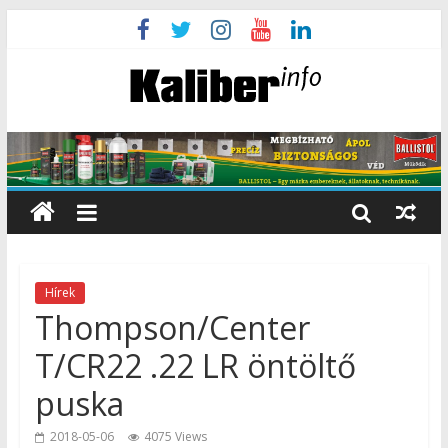
Hírek
Thompson/Center
T/CR22 .22 LR öntöltő
puska
2018-05-06
4075 Views