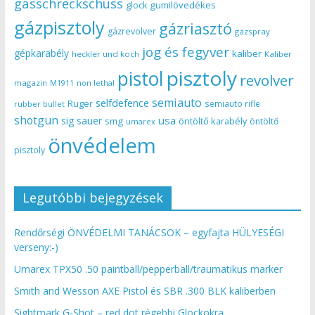
gasschreckschuss
gumilövedékes
glock
gázpisztoly
gázriasztó
gázrevolver
gázspray
jog és fegyver
gépkarabély
kaliber
heckler und koch
Kaliber
pisztoly
pistol
revolver
magazin
non lethal
M1911
semiauto
selfdefence
Ruger
semiauto rifle
rubber bullet
shotgun
usa
sig sauer
smg
öntöltő karabély
öntöltő
umarex
önvédelem
pisztoly
Legutóbbi bejegyzések
Rendőrségi ÖNVÉDELMI TANÁCSOK – egyfajta HÜLYESÉGI
verseny:-)
Umarex TPX50 .50 paintball/pepperball/traumatikus marker
Smith and Wesson AXE Pistol és SBR .300 BLK kaliberben
Sightmark G-Shot – red dot régebbi Glockokra