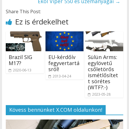
Ekol Viper 550 és üzemanyagai
→
Share This Post:
Ez is érdekelhet
Brazil SIG
EU-kérdőív
Sülün Arms:
M17?
fegyvertartá
egylövetű
sról!
csőletörős
2020-06-13
ismétlősítet
2013-04-24
t sörétes
(WTF?:-)
2023-05-28
Kövess bennünket X.COM oldalunkon!