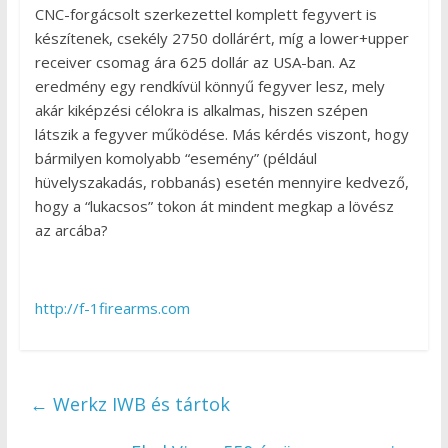
CNC-forgácsolt szerkezettel komplett fegyvert is
készítenek, csekély 2750 dollárért, míg a lower+upper
receiver csomag ára 625 dollár az USA-ban. Az
eredmény egy rendkívül könnyű fegyver lesz, mely
akár kiképzési célokra is alkalmas, hiszen szépen
látszik a fegyver működése. Más kérdés viszont, hogy
bármilyen komolyabb “esemény” (például
hüvelyszakadás, robbanás) esetén mennyire kedvező,
hogy a “lukacsos” tokon át mindent megkap a lövész
az arcába?
http://f-1firearms.com
←
Werkz IWB és tártok