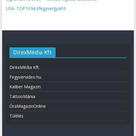
USA: TOP10 kézifegyvergyártó
DirexMédia Kft
DirexMédia Kft.
Fegyvervideo.hu
Kaliber Magazin
TattooMánia
ÓraMagazinOnline
Túlélés