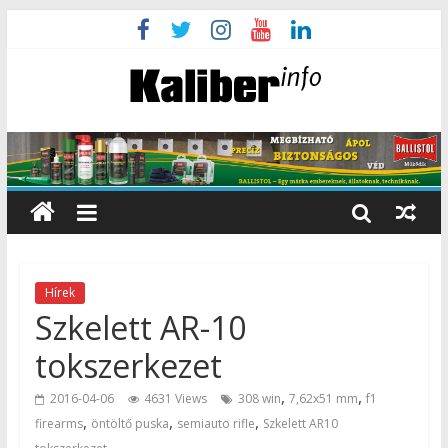
Hírek
Szkelett AR-10
tokszerkezet
,
,
2016-04-06
4631 Views
308 win
7,62x51 mm
f1
,
,
,
firearms
öntöltő puska
semiauto rifle
Szkelett AR10