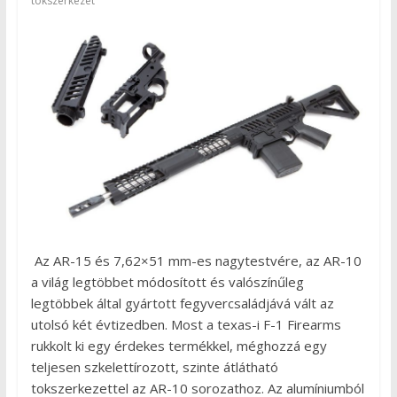
tokszerkezet
Az AR-15 és 7,62×51 mm-es nagytestvére, az AR-10
a világ legtöbbet módosított és valószínűleg
legtöbbek által gyártott fegyvercsaládjává vált az
utolsó két évtizedben. Most a texas-i F-1 Firearms
rukkolt ki egy érdekes termékkel, méghozzá egy
teljesen szkelettírozott, szinte átlátható
tokszerkezettel az AR-10 sorozathoz. Az alumíniumból