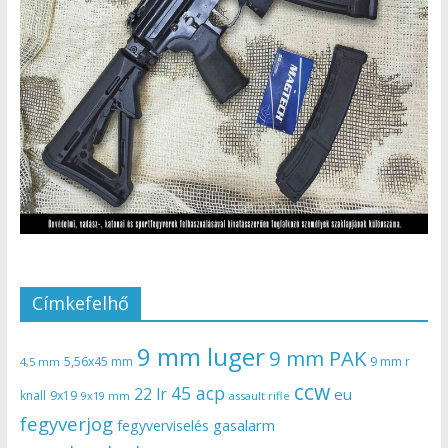
Címkefelhő
9 mm luger
9 mm PAK
5,56x45 mm
9 mm r
4,5 mm
ccw
45 acp
22 lr
eu
knall
9x19
9x19 mm
assault rifle
fegyverjog
gasalarm
fegyverviselés