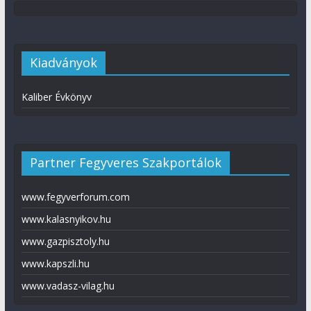
Kiadványok
Kaliber Évkönyv
Partner Fegyveres Szakportálok
www.fegyverforum.com
www.kalasnyikov.hu
www.gazpisztoly.hu
www.kapszli.hu
www.vadasz-vilag.hu