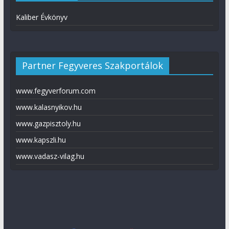
Kaliber Évkönyv
Partner Fegyveres Szakportálok
www.fegyverforum.com
www.kalasnyikov.hu
www.gazpisztoly.hu
www.kapszli.hu
www.vadasz-vilag.hu