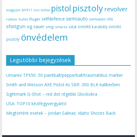
pisztoly
pistol
revolver
magazin
non lethal
M1911
semiauto
selfdefence
Ruger
semiauto rifle
rubber bullet
shotgun
usa
sig sauer
smg
öntöltő karabély
öntöltő
umarex
önvédelem
pisztoly
Legutóbbi bejegyzések
Umarex TPX50 .50 paintball/pepperball/traumatikus marker
Smith and Wesson AXE Pistol és SBR .300 BLK kaliberben
Sightmark G-Shot – red dot régebbi Glockokra
USA: TOP10 kézifegyvergyártó
Megtörtént esetek – Jordan Salinas: Idaho Shoots Back