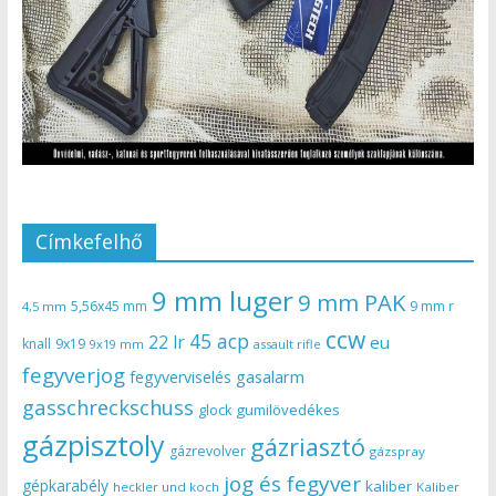
Címkefelhő
9 mm luger
9 mm PAK
5,56x45 mm
9 mm r
4,5 mm
ccw
45 acp
22 lr
eu
knall
9x19
9x19 mm
assault rifle
fegyverjog
gasalarm
fegyverviselés
gasschreckschuss
gumilövedékes
glock
gázpisztoly
gázriasztó
gázrevolver
gázspray
jog és fegyver
gépkarabély
kaliber
heckler und koch
Kaliber