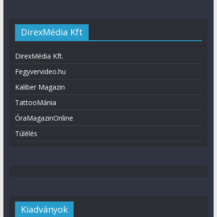
DirexMédia Kft
DirexMédia Kft.
Fegyvervideo.hu
Kaliber Magazin
TattooMánia
ÓraMagazinOnline
Túlélés
Kiadványok