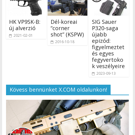
HK VP9SK-B:
Dél-koreai
SIG Sauer
új alverzió
“corner
P320-saga
shot” (KSPW)
újabb
2021-02-01
epizód:
2016-10-18
figyelmeztet
és egyes
fegyvertoko
k veszélyeire
2023-09-13
Kövess bennünket X.COM oldalunkon!