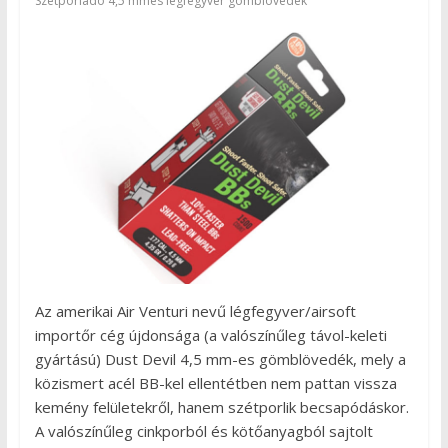
Szétporladó 4,5 mmes légfegyver gömblövedék
Az amerikai Air Venturi nevű légfegyver/airsoft
importőr cég újdonsága (a valószínűleg távol-keleti
gyártású) Dust Devil 4,5 mm-es gömblövedék, mely a
közismert acél BB-kel ellentétben nem pattan vissza
kemény felületekről, hanem szétporlik becsapódáskor.
A valószínűleg cinkporból és kötőanyagból sajtolt