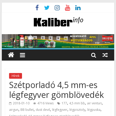
Hírek
Szétporladó 4,5 mm-es
légfegyver gömblövedék
,
,
,
2018-01-10
4716 Views
177
4,5 mm bb
air venturi
,
,
,
,
,
,
airgun
BB bullet
dust devil
légfegyver
légpisztoly
légpuska