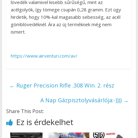
lövedék valamivel kisebb sűrűségű, mint az
acélgolyók, így tömege csupán 0,28 gramm. Ezt úgy
hirdetik, hogy 10%-kal magasabb sebesség, az acél
gömblövedéknél. Ára az új terméknek még nem
ismert.
https://www.airventuri.com/av/
←
Ruger Precision Rifle .308 Win. 2. rész
A Nap Gázpisztolyvásárlója:-))))
→
Share This Post:
Ez is érdekelhet