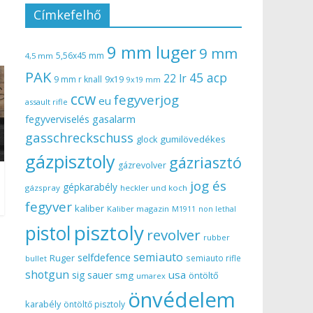
Címkefelhő
9 mm luger
9 mm
5,56x45 mm
4,5 mm
PAK
45 acp
22 lr
9 mm r knall
9x19
9x19 mm
ccw
fegyverjog
eu
assault rifle
gasalarm
fegyverviselés
gasschreckschuss
gumilövedékes
glock
gázpisztoly
gázriasztó
gázrevolver
jog és
gépkarabély
gázspray
heckler und koch
fegyver
kaliber
Kaliber magazin
non lethal
M1911
pisztoly
pistol
revolver
rubber
semiauto
selfdefence
Ruger
semiauto rifle
bullet
shotgun
usa
sig sauer
smg
öntöltő
umarex
önvédelem
karabély
öntöltő pisztoly