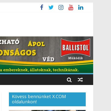
Kövess bennünket X.COM
oldalunkon!