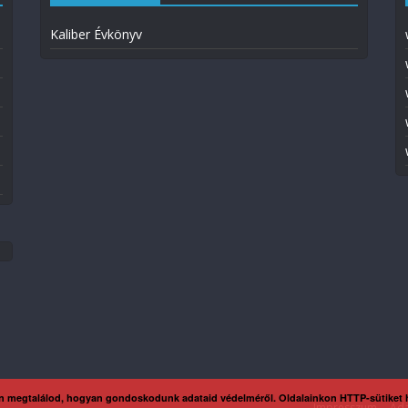
Kaliber Évkönyv
n megtalálod, hogyan gondoskodunk adataid védelméről. Oldalainkon HTTP-sütiket
Impresszum
Ada