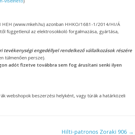
an-viselheto
)
MKEH HEH (www.mkeh.hu) azonban HHKO/1681-1/2014/HI/Á
étől függetlenül az elektrosokkoló forgalmazása, gyártása,
ri tevékenységi engedéllyel rendelkező vállalkozások részére
en túlmenően persze).
gon adót fizetve továbbra sem fog árusítani senki ilyen
trák webshopok beszerzési helyként, vagy túrák a határközeli
Hilti-patronos Zoraki 906
→