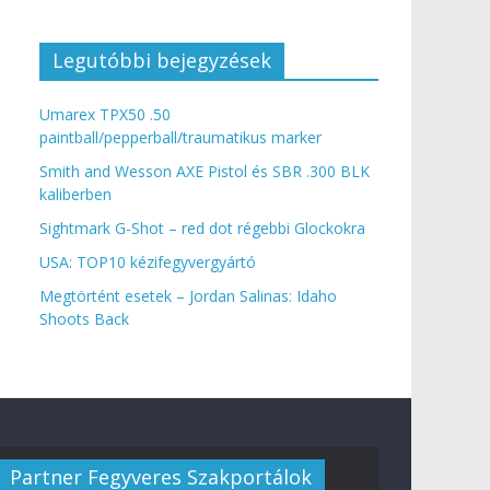
Legutóbbi bejegyzések
Umarex TPX50 .50
paintball/pepperball/traumatikus marker
Smith and Wesson AXE Pistol és SBR .300 BLK
kaliberben
Sightmark G-Shot – red dot régebbi Glockokra
USA: TOP10 kézifegyvergyártó
Megtörtént esetek – Jordan Salinas: Idaho
Shoots Back
Partner Fegyveres Szakportálok