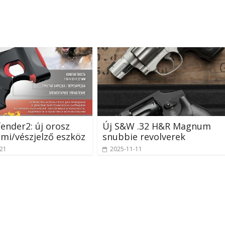
ender2: új orosz
Új S&W .32 H&R Magnum
mi/vészjelző eszköz
snubbie revolverek
-21
2025-11-11