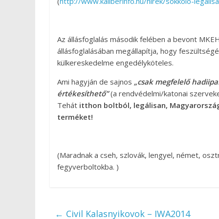
(
http://www.kaliberinfo.hu/hirek/sokkolo-legalis
Az állásfoglalás második felében a bevont 
állásfoglalásában megállapítja, hogy feszültség
külkereskedelme engedélyköteles.
Ami hagyján de sajnos
„csak megfelelő hadiipa
értékesíthető”
(a rendvédelmi/katonai szervek
Tehát
itthon boltból, legálisan, Magyarorszá
terméket!
(Maradnak a cseh, szlovák, lengyel, német, osz
fegyverboltokba. )
←
Civil Kalasnyikovok – IWA2014