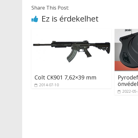
Share This Post:
Ez is érdekelhet
Colt CK901 7,62×39 mm
Pyrodef
önvédel
2014-07-10
2022-05