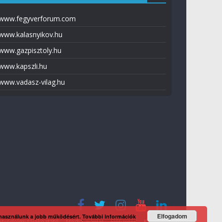
www.fegyverforum.com
www.kalasnyikov.hu
www.gazpisztoly.hu
www.kapszli.hu
www.vadasz-vilag.hu
Elfogadom
 használunk a jobb működésért.
További információk
tvédelmi tájékoztató
Média ajánlat
Előfizetés
Kapcsolat