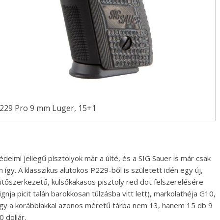
P229 Pro 9 mm Luger, 15+1
delmi jellegű pisztolyok már a últé, és a SIG Sauer is már csak
 így. A klasszikus alutokos P229-ből is született idén egy új,
ütőszerkezetű, külsőkakasos pisztoly red dot felszerelésére
gnja picit talán barokkosan túlzásba vitt lett), markolathéja G10,
hogy a korábbiakkal azonos méretű tárba nem 13, hanem 15 db 9
 dollár.