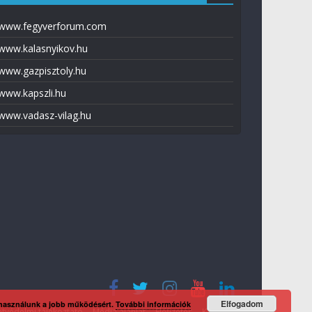
www.fegyverforum.com
www.kalasnyikov.hu
www.gazpisztoly.hu
www.kapszli.hu
www.vadasz-vilag.hu
Elfogadom
 használunk a jobb működésért.
További információk
tvédelmi tájékoztató
Média ajánlat
Előfizetés
Kapcsolat