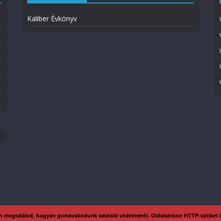
Kaliber Évkönyv
n megtalálod, hogyan gondoskodunk adataid védelméről. Oldalainkon HTTP-sütiket
Impresszum
Ada