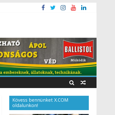
Kövess bennünket X.COM
oldalunkon!