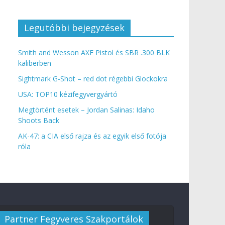
Legutóbbi bejegyzések
Smith and Wesson AXE Pistol és SBR .300 BLK
kaliberben
Sightmark G-Shot – red dot régebbi Glockokra
USA: TOP10 kézifegyvergyártó
Megtörtént esetek – Jordan Salinas: Idaho
Shoots Back
AK-47: a CIA első rajza és az egyik első fotója
róla
Partner Fegyveres Szakportálok