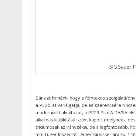
SIG Sauer 
Bár azt hinnénk, hogy a fémtokos szolgálati/önvé
a P320-at variálgatja, de ez szerencsére nincsen
modernizált alváltozat, a P229 Pro. A DA/SA els
alkalmas kialakítású szánt kapott (melynek a desi
tríciumosak az irányzékai, de a legfontosabb, 
mm Luger lőszer fér. Amerikai kisker ára kb. 1400