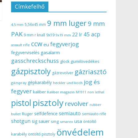
Címkefelhő
9 mm luger
9 mm
5,56x45 mm
4,5 mm
PAK
45 acp
22 lr
9 mm r knall
9x19
9x19 mm
ccw
fegyverjog
eu
assault rifle
gasalarm
fegyverviselés
gasschreckschuss
gumilövedékes
glock
gázpisztoly
gázriasztó
gázrevolver
jog és
gépkarabély
gázspray
heckler und koch
fegyver
kaliber
Kaliber magazin
non lethal
M1911
pisztoly
pistol
revolver
rubber
semiauto
selfdefence
Ruger
semiauto rifle
bullet
shotgun
usa
sig sauer
smg
öntöltő
umarex
önvédelem
karabély
öntöltő pisztoly