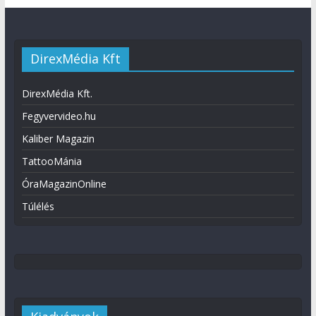
DirexMédia Kft
DirexMédia Kft.
Fegyvervideo.hu
Kaliber Magazin
TattooMánia
ÓraMagazinOnline
Túlélés