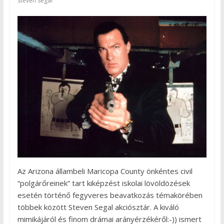
steven segal
Az Arizona állambeli Maricopa County önkéntes civil
“polgárőreinek” tart kiképzést iskolai lövöldözések
esetén történő fegyveres beavatkozás témakörében
többek között Steven Segal akciósztár. A kiváló
mimikájáról és finom drámai arányérzékéről:-)) ismert