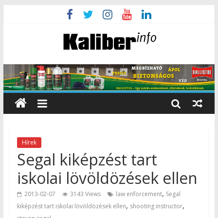
Hírek
Segal kiképzést tart
iskolai lövöldözések ellen
,
2013-02-07
3143 Views
law enforcement
Segal
,
,
kiképzést tart iskolai lövöldözések ellen
shooting instructor