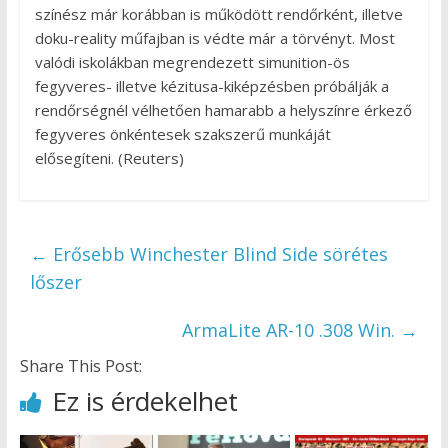
színész már korábban is működött rendőrként, illetve
doku-reality műfajban is védte már a törvényt. Most
valódi iskolákban megrendezett simunition-ös
fegyveres- illetve kézitusa-kiképzésben próbálják a
rendőrségnél vélhetően hamarabb a helyszínre érkező
fegyveres önkéntesek szakszerű munkáját
elősegíteni. (Reuters)
←
Erősebb Winchester Blind Side sörétes
lőszer
ArmaLite AR-10 .308 Win.
→
Share This Post:
Ez is érdekelhet