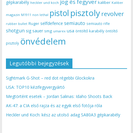
jog és fegyver
gépkarabély
kaliber
heckler und koch
Kaliber
pisztoly
pistol
revolver
magazin
non lethal
M1911
semiauto
selfdefence
Ruger
semiauto rifle
rubber bullet
shotgun
usa
sig sauer
smg
öntöltő karabély
öntöltő
umarex
önvédelem
pisztoly
Legutóbbi bejegyzések
Sightmark G-Shot – red dot régebbi Glockokra
USA: TOP10 kézifegyvergyártó
Megtörtént esetek – Jordan Salinas: Idaho Shoots Back
AK-47: a CIA első rajza és az egyik első fotója róla
Heckler und Koch: kész az utolsó adag SA80A3 gépkarabély