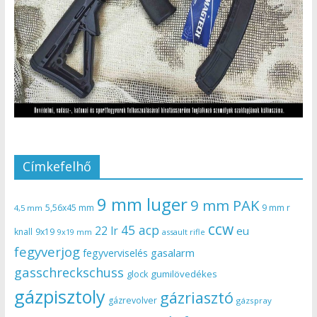
Címkefelhő
9 mm luger
9 mm PAK
5,56x45 mm
9 mm r
4,5 mm
ccw
45 acp
22 lr
eu
knall
9x19
9x19 mm
assault rifle
fegyverjog
gasalarm
fegyverviselés
gasschreckschuss
gumilövedékes
glock
gázpisztoly
gázriasztó
gázrevolver
gázspray