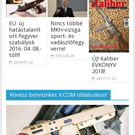
EU: új
Nincs többé
hatástalanít
MKH-vizsga
ott-fegyver
sport- és
szabályok
vadászlőfegy
2016. 04. 08.-
verre!
tól!!!
2012-06-26
ÚJ! Kaliber
2016-01-22
ÉVKÖNYV
2018!
2017-11-13
Kövess bennünket X.COM oldalunkon!