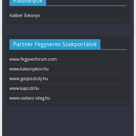
Kiadványok
Kaliber Évkönyv
Partner Fegyveres Szakportálok
www.fegyverforum.com
www.kalasnyikov.hu
www.gazpisztoly.hu
www.kapszli.hu
www.vadasz-vilag.hu