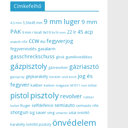
Címkefelhő
9 mm luger
9 mm
5,56x45 mm
4,5 mm
PAK
45 acp
22 lr
9 mm r knall
9x19
9x19 mm
ccw
fegyverjog
eu
assault rifle
gasalarm
fegyverviselés
gasschreckschuss
gumilövedékes
glock
gázpisztoly
gázriasztó
gázrevolver
jog és
gépkarabély
gázspray
heckler und koch
fegyver
kaliber
Kaliber magazin
non lethal
M1911
pisztoly
pistol
revolver
rubber
semiauto
selfdefence
Ruger
semiauto rifle
bullet
shotgun
usa
sig sauer
smg
öntöltő
umarex
önvédelem
karabély
öntöltő pisztoly