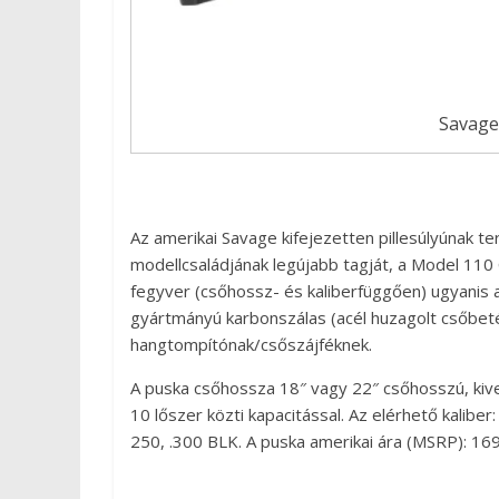
Savage
Az amerikai Savage kifejezetten pillesúlyúnak 
modellcsaládjának legújabb tagját, a Model 110
fegyver (csőhossz- és kaliberfüggően) ugyanis
gyártmányú karbonszálas (acél huzagolt csőbet
hangtompítónak/csőszájféknek.
A puska csőhossza 18″ vagy 22″ csőhosszú, kiv
10 lőszer közti kapacitással. Az elérhető kalib
250, .300 BLK. A puska amerikai ára (MSRP): 1695