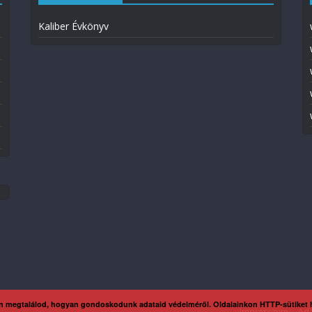
Kaliber Évkönyv
n megtalálod, hogyan gondoskodunk adataid védelméről. Oldalainkon HTTP-sütiket
Impresszum
Ada