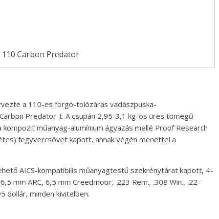
 110 Carbon Predator
tervezte a 110-es forgó-tolózáras vadászpuska-
 Carbon Predator-t. A csupán 2,95-3,1 kg-os üres tömegű
 a kompozit műanyag-alumínium ágyazás mellé Proof Research
étes) fegyvercsövet kapott, annak végén menettel a
ehető AICS-kompatibilis műanyagtestű szekrénytárat kapott, 4-
er: 6,5 mm ARC, 6,5 mm Creedmoor, .223 Rem., .308 Win., .22-
 dollár, minden kivitelben.