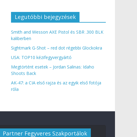
Legutóbbi bejegyzések
Smith and Wesson AXE Pistol és SBR .300 BLK
kaliberben
Sightmark G-Shot – red dot régebbi Glockokra
USA: TOP10 kézifegyvergyártó
Megtörtént esetek – Jordan Salinas: Idaho
Shoots Back
AK-47: a CIA első rajza és az egyik első fotója
róla
Partner Fegyveres Szakportálok