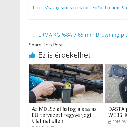
https://savagearms.com/content?p=firearms
←
ERMA KGP68A 7,65 mm Browning pis
Share This Post:
Ez is érdekelhet
Az MDLSz állásfoglalása az
DASTA p
EU tervezett fegyverjogi
WEBSHO
tilalmai ellen
2015-06