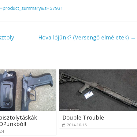
&a=product_summary&s=57931
ztoly
Hova lőjünk? (Versengő elméletek)
→
isztolytáskák
Double Trouble
Punkból!
2014-10-16
-24