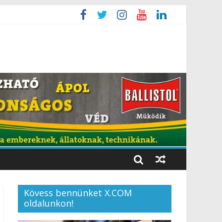
Kövess bennünket X.COM
oldalunkon!