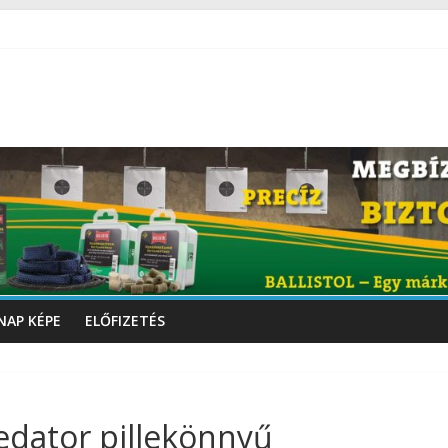
NAP KÉPE
ELŐFIZETÉS
edator pillekönnyű