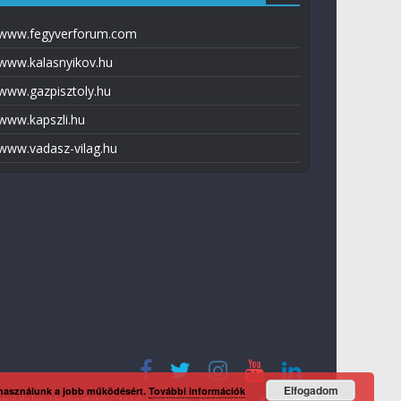
www.fegyverforum.com
www.kalasnyikov.hu
www.gazpisztoly.hu
www.kapszli.hu
www.vadasz-vilag.hu
Elfogadom
 használunk a jobb működésért.
További információk
tvédelmi tájékoztató
Média ajánlat
Előfizetés
Kapcsolat