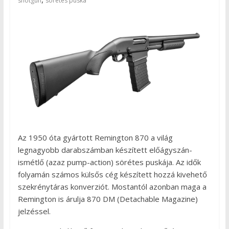
shotgun
sörétes puska
Az 1950 óta gyártott Remington 870 a világ
legnagyobb darabszámban készített előágyszán-
ismétlő (azaz pump-action) sörétes puskája. Az idők
folyamán számos külsős cég készített hozzá kivehető
szekrénytáras konverziót. Mostantól azonban maga a
Remington is árulja 870 DM (Detachable Magazine)
jelzéssel.