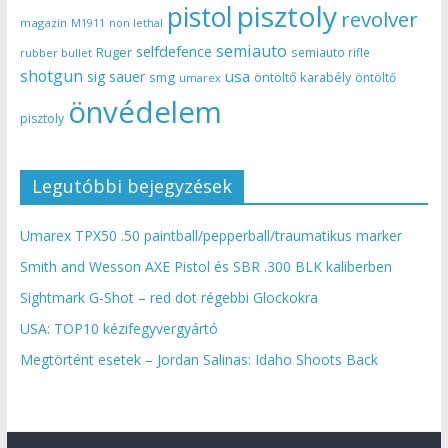
pisztoly
pistol
revolver
magazin
non lethal
M1911
semiauto
selfdefence
Ruger
semiauto rifle
rubber bullet
shotgun
usa
sig sauer
smg
öntöltő karabély
öntöltő
umarex
önvédelem
pisztoly
Legutóbbi bejegyzések
Umarex TPX50 .50 paintball/pepperball/traumatikus marker
Smith and Wesson AXE Pistol és SBR .300 BLK kaliberben
Sightmark G-Shot – red dot régebbi Glockokra
USA: TOP10 kézifegyvergyártó
Megtörtént esetek – Jordan Salinas: Idaho Shoots Back