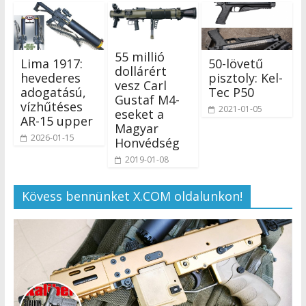
55 millió
Lima 1917:
50-lövetű
dollárért
hevederes
pisztoly: Kel-
vesz Carl
adogatású,
Tec P50
Gustaf M4-
vízhűtéses
2021-01-05
eseket a
AR-15 upper
Magyar
2026-01-15
Honvédség
2019-01-08
Kövess bennünket X.COM oldalunkon!