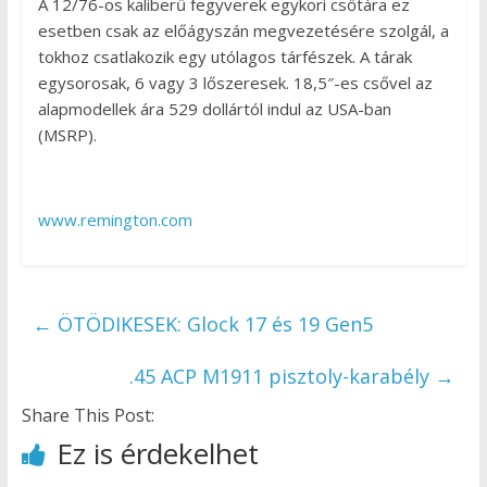
A 12/76-os kaliberű fegyverek egykori csőtára ez
esetben csak az előágyszán megvezetésére szolgál, a
tokhoz csatlakozik egy utólagos tárfészek. A tárak
egysorosak, 6 vagy 3 lőszeresek. 18,5″-es csővel az
alapmodellek ára 529 dollártól indul az USA-ban
(MSRP).
www.remington.com
←
ÖTÖDIKESEK: Glock 17 és 19 Gen5
.45 ACP M1911 pisztoly-karabély
→
Share This Post:
Ez is érdekelhet