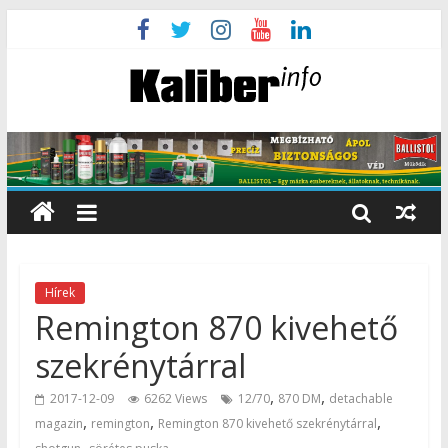
Hírek
Remington 870 kivehető
szekrénytárral
,
,
2017-12-09
6262 Views
12/70
870 DM
detachable
,
,
,
magazin
remington
Remington 870 kivehető szekrénytárral
,