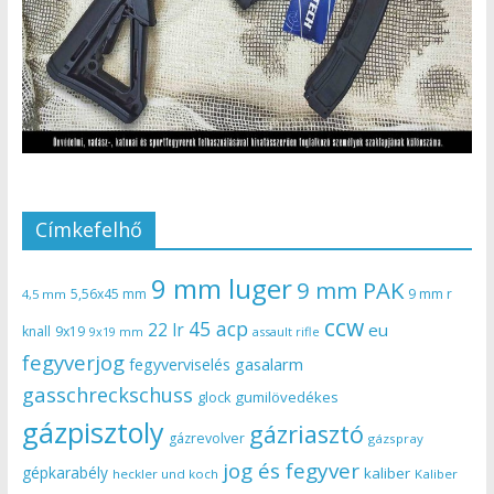
Címkefelhő
9 mm luger
9 mm PAK
5,56x45 mm
9 mm r
4,5 mm
ccw
45 acp
22 lr
eu
knall
9x19
9x19 mm
assault rifle
fegyverjog
gasalarm
fegyverviselés
gasschreckschuss
gumilövedékes
glock
gázpisztoly
gázriasztó
gázrevolver
gázspray
jog és fegyver
gépkarabély
kaliber
heckler und koch
Kaliber