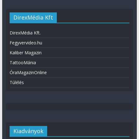
DirexMédia Kft
DirexMédia Kft.
Fegyvervideo.hu
Kaliber Magazin
TattooMánia
ÓraMagazinOnline
Túlélés
Kiadványok