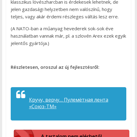
klasszikus lövészharcban is érdekesek lehetnek, de
jelen gazdasági helyzetben nem valószínű, hogy
teljes, vagy akár érdemi részleges váltás lesz erre.
(A NATO-ban a műanyag hevederek sok-sok éve
használatban vannak már, pl. a szlovén Arex ezek egyik
jelentős gyártója.)
Részletesen, oroszul az új fejlesztésről:
Кручу, верчу… Пулемётная лента
«Союз-ТМ»
A tartalom nem elérhető!