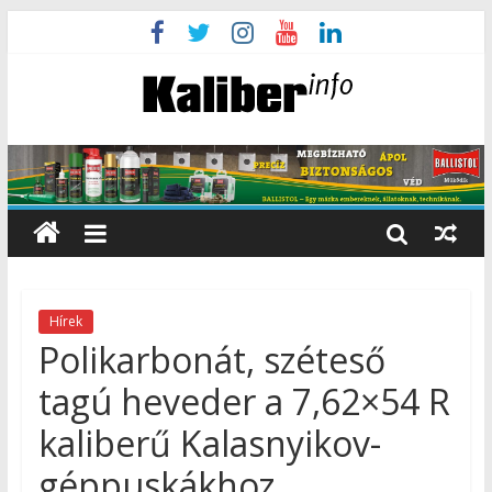
Hírek
Polikarbonát, széteső
tagú heveder a 7,62×54 R
kaliberű Kalasnyikov-
géppuskákhoz