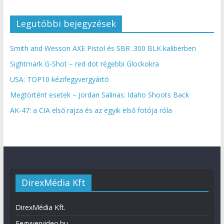
Legutóbbi bejegyzések
Smith and Wesson AXE Pistol és SBR .300 BLK kaliberben
Sightmark G-Shot – red dot régebbi Glockokra
USA: TOP10 kézifegyvergyártó
Megtörtént esetek – Jordan Salinas: Idaho Shoots Back
AK-47: a CIA első rajza és az egyik első fotója róla
DirexMédia Kft
DirexMédia Kft.
Fegyvervideo.hu