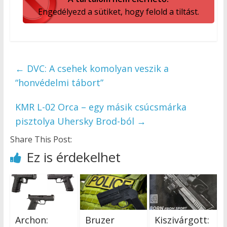
Engedélyezd a sütiket, hogy felold a tiltást.
←
DVC: A csehek komolyan veszik a
“honvédelmi tábort”
KMR L-02 Orca – egy másik csúcsmárka
pisztolya Uhersky Brod-ból
→
Share This Post:
Ez is érdekelhet
Archon:
Bruzer
Kiszivárgott: