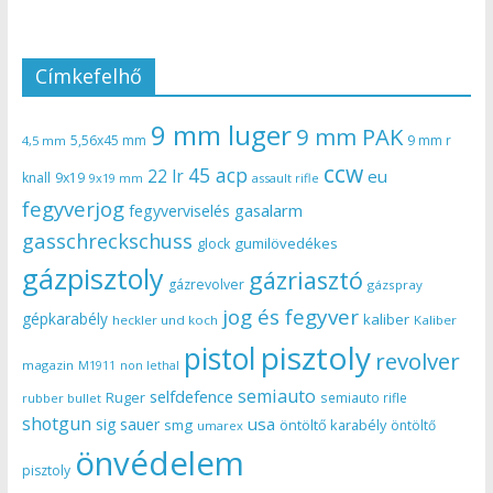
Címkefelhő
9 mm luger
9 mm PAK
5,56x45 mm
9 mm r
4,5 mm
ccw
45 acp
22 lr
eu
knall
9x19
9x19 mm
assault rifle
fegyverjog
gasalarm
fegyverviselés
gasschreckschuss
gumilövedékes
glock
gázpisztoly
gázriasztó
gázrevolver
gázspray
jog és fegyver
gépkarabély
kaliber
heckler und koch
Kaliber
pisztoly
pistol
revolver
magazin
non lethal
M1911
semiauto
selfdefence
Ruger
semiauto rifle
rubber bullet
shotgun
usa
sig sauer
smg
öntöltő karabély
öntöltő
umarex
önvédelem
pisztoly