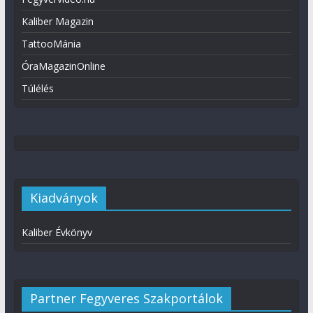
Kaliber Magazin
TattooMánia
ÓraMagazinOnline
Túlélés
Kiadványok
Kaliber Évkönyv
Partner Fegyveres Szakportálok