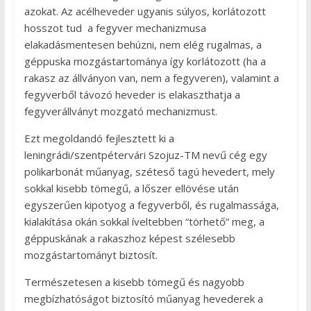
azokat. Az acélheveder ugyanis súlyos, korlátozott
hosszot tud a fegyver mechanizmusa
elakadásmentesen behúzni, nem elég rugalmas, a
géppuska mozgástartománya így korlátozott (ha a
rakasz az állványon van, nem a fegyveren), valamint a
fegyverből távozó heveder is elakaszthatja a
fegyverállványt mozgató mechanizmust.
Ezt megoldandó fejlesztett ki a
leningrádi/szentpétervári Szojuz-TM nevű cég egy
polikarbonát műanyag, széteső tagú hevedert, mely
sokkal kisebb tömegű, a lőszer ellövése után
egyszerűen kipotyog a fegyverből, és rugalmassága,
kialakítása okán sokkal íveltebben “törhető” meg, a
géppuskának a rakaszhoz képest szélesebb
mozgástartományt biztosít.
Természetesen a kisebb tömegű és nagyobb
megbízhatóságot biztosító műanyag hevederek a