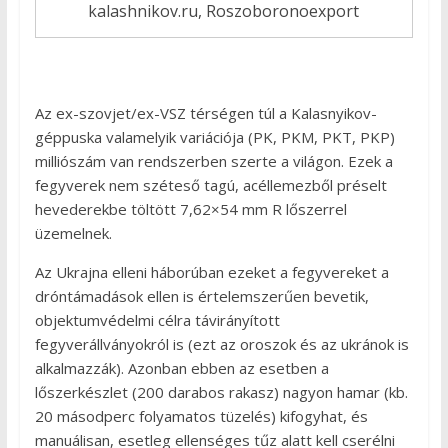
kalashnikov.ru, Roszoboronoexport
Az ex-szovjet/ex-VSZ térségen túl a Kalasnyikov-
géppuska valamelyik variációja (PK, PKM, PKT, PKP)
milliószám van rendszerben szerte a világon. Ezek a
fegyverek nem széteső tagú, acéllemezből préselt
hevederekbe töltött 7,62×54 mm R lőszerrel
üzemelnek.
Az Ukrajna elleni háborúban ezeket a fegyvereket a
dróntámadások ellen is értelemszerűen bevetik,
objektumvédelmi célra távirányított
fegyverállványokról is (ezt az oroszok és az ukránok is
alkalmazzák). Azonban ebben az esetben a
lőszerkészlet (200 darabos rakasz) nagyon hamar (kb.
20 másodperc folyamatos tüzelés) kifogyhat, és
manuálisan, esetleg ellenséges tűz alatt kell cserélni