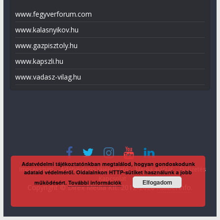
www.fegyverforum.com
www.kalasnyikov.hu
www.gazpisztoly.hu
www.kapszli.hu
www.vadasz-vilag.hu
Adatvédelmi tájékoztatónkban megtalálod, hogyan gondoskodunk
Impresszum
Adatvédelmi tájékoztató
Média ajánlat
Előfizetés
adataid védelméről. Oldalainkon HTTP-sütiket használunk a jobb
Kapcsolat
Elfogadom
működésért.
További információk
Copyright © Direx Média Kft. 2012-2026
KaliberInfo
.