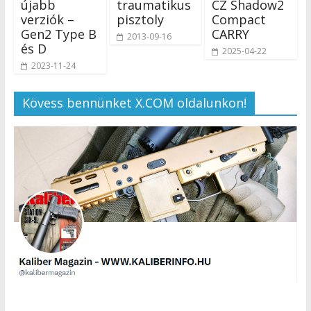
újabb
traumatikus
CZ Shadow2
verziók –
pisztoly
Compact
Gen2 Type B
CARRY
2013-09-16
és D
2025-04-22
2023-11-24
Kövess bennünket X.COM oldalunkon!