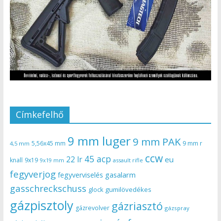
Címkefelhő
9 mm luger
9 mm PAK
5,56x45 mm
9 mm r
4,5 mm
ccw
45 acp
22 lr
eu
knall
9x19
9x19 mm
assault rifle
fegyverjog
gasalarm
fegyverviselés
gasschreckschuss
gumilövedékes
glock
gázpisztoly
gázriasztó
gázrevolver
gázspray