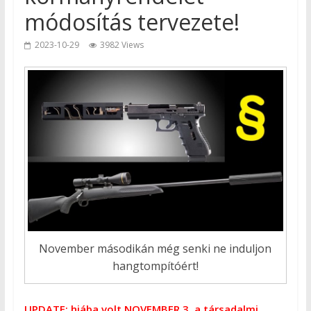
módosítás tervezete!
2023-10-29
3982 Views
November másodikán még senki ne induljon
hangtompítóért!
UPDATE: hiába volt NOVEMBER 3. a társadalmi