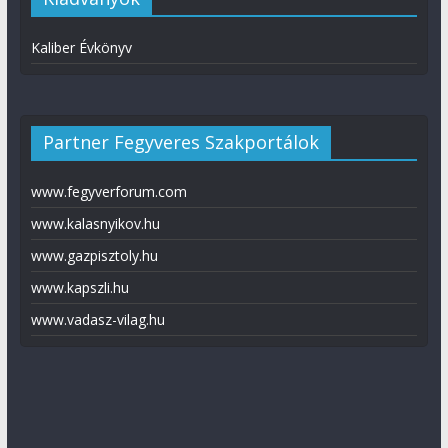
Kaliber Évkönyv
Partner Fegyveres Szakportálok
www.fegyverforum.com
www.kalasnyikov.hu
www.gazpisztoly.hu
www.kapszli.hu
www.vadasz-vilag.hu