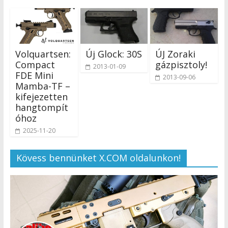
Volquartsen:
Új Glock: 30S
ÚJ Zoraki
Compact
gázpisztoly!
2013-01-09
FDE Mini
2013-09-06
Mamba-TF –
kifejezetten
hangtompít
óhoz
2025-11-20
Kövess bennünket X.COM oldalunkon!