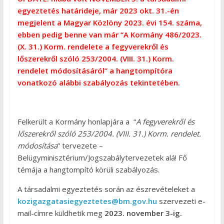
egyeztetés határideje, már 2023 okt. 31.-én
megjelent a Magyar Közlöny 2023. évi 154. száma,
ebben pedig benne van már “A Kormány 486/2023.
(X. 31.) Korm. rendelete a fegyverekről és
lőszerekről szóló 253/2004. (VIII. 31.) Korm.
rendelet módosításáról” a hangtompítóra
vonatkozó alábbi szabályozás tekintetében.
Felkerült a Kormány honlapjára a “
A fegyverekről és
lőszerekről szóló 253/2004. (VIII. 31.) Korm. rendelet.
módosítása
” tervezete –
Belügyminisztérium/Jogszabálytervezetek alá! Fő
témája a hangtompító körüli szabályozás.
A társadalmi egyeztetés során az észrevételeket a
kozigazgatasiegyeztetes@bm.gov.hu
szervezeti e-
mail-címre küldhetik meg
2023. november 3-ig.