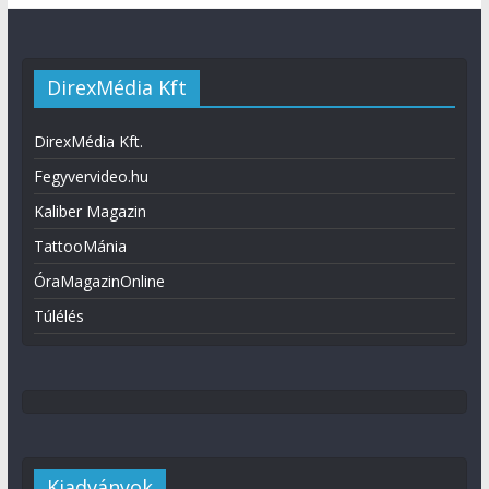
DirexMédia Kft
DirexMédia Kft.
Fegyvervideo.hu
Kaliber Magazin
TattooMánia
ÓraMagazinOnline
Túlélés
Kiadványok