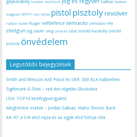
jog és fegyver
gépkarabély
kaliber
heckler und koch
Kaliber
pisztoly
pistol
revolver
magazin
non lethal
M1911
semiauto
selfdefence
Ruger
semiauto rifle
rubber bullet
shotgun
usa
sig sauer
smg
öntöltő karabély
öntöltő
umarex
önvédelem
pisztoly
Legutóbbi bejegyzések
Smith and Wesson AXE Pistol és SBR .300 BLK kaliberben
Sightmark G-Shot – red dot régebbi Glockokra
USA: TOP10 kézifegyvergyártó
Megtörtént esetek – Jordan Salinas: Idaho Shoots Back
AK-47: a CIA első rajza és az egyik első fotója róla