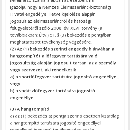
kérelmező számára abban az esetben, ha
igazolja, hogy a Nemzeti Élelmiszerlánc-biztonsági
Hivatal engedélye, illetve kijelölése alapján
jogosult az élelmiszerláncról és hatósági
felügyeletéről szóló 2008. évi XLVI. törvény (a
továbbiakban: Éltv.) 51. § (3) bekezdés i) pontjában
meghatározott tevékenység végzésére.
(2) Az (1) bekezdés szerinti engedély hiányában a
hangtompítót a lőfegyver tartására való
jogosultság alapján jogosult tartani az a személy
vagy szervezet, aki rendelkezik
a) a sportlőfegyver tartására jogosító engedéllyel,
vagy
b) a vadászlőfegyver tartására jogosító
engedéllyel.
(3) A hangtompító
a) az (1) bekezdés a) pontja szerinti esetben kizárólag
a hangtompító tartására jogosító engedéllyel
rendelkező jogszerű tevékenysége során,