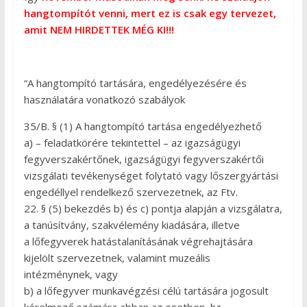
hangtompítót venni, mert ez is csak egy tervezet,
amit NEM HIRDETTEK MÉG KI!!!
“A hangtompító tartására, engedélyezésére és
használatára vonatkozó szabályok
35/B. § (1) A hangtompító tartása engedélyezhető
a) – feladatkörére tekintettel – az igazságügyi
fegyverszakértőnek, igazságügyi fegyverszakértői
vizsgálati tevékenységet folytató vagy lőszergyártási
engedéllyel rendelkező szervezetnek, az Ftv.
22. § (5) bekezdés b) és c) pontja alapján a vizsgálatra,
a tanúsítvány, szakvélemény kiadására, illetve
a lőfegyverek hatástalanításának végrehajtására
kijelölt szervezetnek, valamint muzeális
intézménynek, vagy
b) a lőfegyver munkavégzési célú tartására jogosult