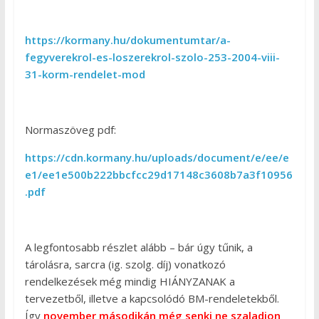
https://kormany.hu/dokumentumtar/a-
fegyverekrol-es-loszerekrol-szolo-253-2004-viii-
31-korm-rendelet-mod
Normaszöveg pdf:
https://cdn.kormany.hu/uploads/document/e/ee/e
e1/ee1e500b222bbcfcc29d17148c3608b7a3f10956
.pdf
A legfontosabb részlet alább – bár úgy tűnik, a
tárolásra, sarcra (ig. szolg. díj) vonatkozó
rendelkezések még mindig HIÁNYZANAK a
tervezetből, illetve a kapcsolódó BM-rendeletekből.
Így
november másodikán még senki ne szaladjon